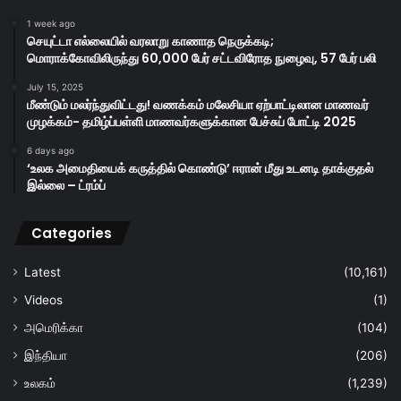
1 week ago
செயுட்டா எல்லையில் வரலாறு காணாத நெருக்கடி;
மொராக்கோவிலிருந்து 60,000 பேர் சட்டவிரோத நுழைவு, 57 பேர் பலி
July 15, 2025
மீண்டும் மலர்ந்துவிட்டது! வணக்கம் மலேசியா ஏற்பாட்டிலான மாணவர்
முழக்கம்- தமிழ்ப்பள்ளி மாணவர்களுக்கான பேச்சுப் போட்டி 2025
6 days ago
‘உலக அமைதியைக் கருத்தில் கொண்டு’ ஈரான் மீது உடனடி தாக்குதல்
இல்லை – ட்ரம்ப்
Categories
Latest
(10,161)
Videos
(1)
அமெரிக்கா
(104)
இந்தியா
(206)
உலகம்
(1,239)