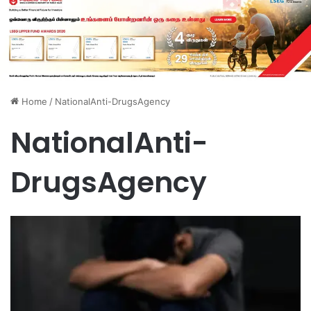
Home
/
NationalAnti-DrugsAgency
NationalAnti-
DrugsAgency