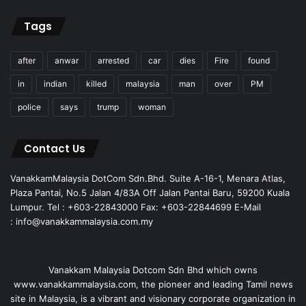
Tags
after
anwar
arrested
car
dies
Fire
found
in
indian
killed
malaysia
man
over
PM
police
says
trump
woman
Contact Us
VanakkamMalaysia DotCom Sdn.Bhd. Suite A-16-1, Menara Atlas,
Plaza Pantai, No.5 Jalan 4/83A Off Jalan Pantai Baru, 59200 Kuala
Lumpur. Tel : +603-22843000 Fax: +603-22844699 E-Mail
: info@vanakkammalaysia.com.my
Vanakkam Malaysia Dotcom Sdn Bhd which owns
www.vanakkammalaysia.com, the pioneer and leading Tamil news
site in Malaysia, is a vibrant and visionary corporate organization in