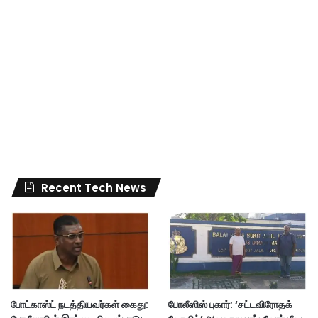
Recent Tech News
போட்காஸ்ட் நடத்தியவர்கள் கைது:
போலீஸிஸ் புகார்: ‘சட்டவிரோதக்