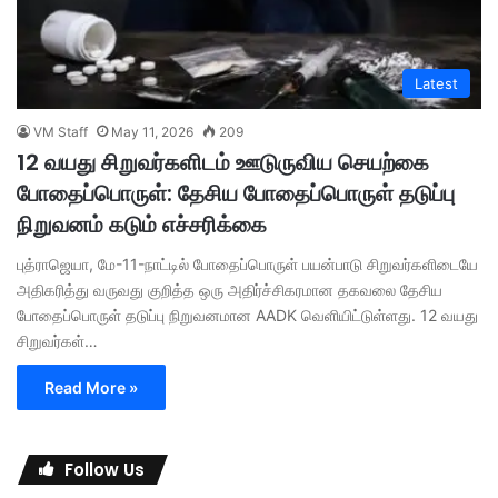
Latest
VM Staff
May 11, 2026
209
12 வயது சிறுவர்களிடம் ஊடுருவிய செயற்கை
போதைப்பொருள்: தேசிய போதைப்பொருள் தடுப்பு
நிறுவனம் கடும் எச்சரிக்கை
புத்ராஜெயா, மே-11-நாட்டில் போதைப்பொருள் பயன்பாடு சிறுவர்களிடையே
அதிகரித்து வருவது குறித்த ஒரு அதிர்ச்சிகரமான தகவலை தேசிய
போதைப்பொருள் தடுப்பு நிறுவனமான AADK வெளியிட்டுள்ளது. 12 வயது
சிறுவர்கள்…
Read More »
Follow Us