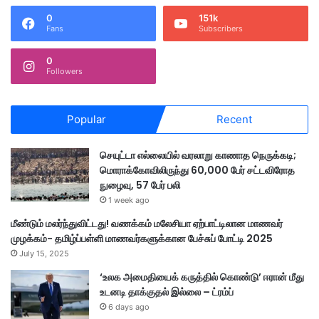
0
151k
Fans
Subscribers
0
Followers
Popular
Recent
செயுட்டா எல்லையில் வரலாறு காணாத நெருக்கடி;
மொராக்கோவிலிருந்து 60,000 பேர் சட்டவிரோத
நுழைவு, 57 பேர் பலி
1 week ago
மீண்டும் மலர்ந்துவிட்டது! வணக்கம் மலேசியா ஏற்பாட்டிலான மாணவர்
முழக்கம்- தமிழ்ப்பள்ளி மாணவர்களுக்கான பேச்சுப் போட்டி 2025
July 15, 2025
‘உலக அமைதியைக் கருத்தில் கொண்டு’ ஈரான் மீது
உடனடி தாக்குதல் இல்லை – ட்ரம்ப்
6 days ago