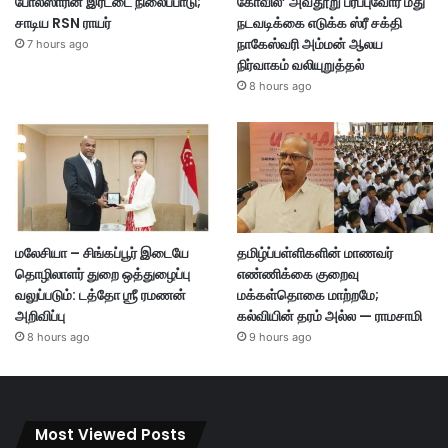
போலீஸாரின் இரட்டை நிலைப்பாடு;
கோவில்’ அவதூறு பரப்புவோர் மீது
சாடிய RSN ராயர்
நடவடிக்கை எடுக்க ஸ்ரீ சக்தி
நாகேஸ்வரி அம்மன் ஆலய
7 hours ago
நிர்வாகம் வலியுறுத்தல்
8 hours ago
மலேசியா – சிங்கப்பூர் இடையே
தமிழ்ப்பள்ளிகளின் மாணவர்
தொழிலாளர் துறை ஒத்துழைப்பு
எண்ணிக்கை குறைவு
வலுப்படும்: டத்தோ ஶ்ரீ ரமணன்
மக்கள்தொகை மாற்றமே;
அறிவிப்பு
கல்வியின் தரம் அல்ல — ராமசாமி
8 hours ago
9 hours ago
Most Viewed Posts