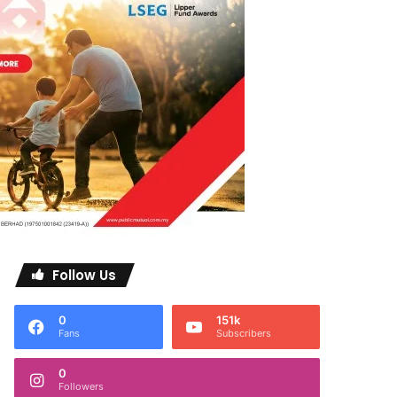
Follow Us
0
151k
Fans
Subscribers
0
Followers