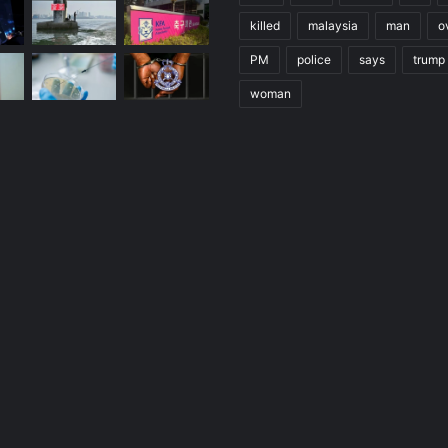
killed
malaysia
man
o
PM
police
says
trump
woman