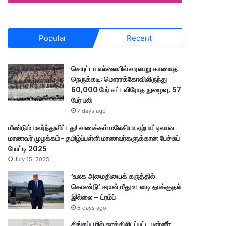
Popular
Recent
செயுட்டா எல்லையில் வரலாறு காணாத
நெருக்கடி; மொராக்கோவிலிருந்து
60,000 பேர் சட்டவிரோத நுழைவு, 57
பேர் பலி
7 days ago
மீண்டும் மலர்ந்துவிட்டது! வணக்கம் மலேசியா ஏற்பாட்டிலான
மாணவர் முழக்கம்- தமிழ்ப்பள்ளி மாணவர்களுக்கான பேச்சுப்
போட்டி 2025
July 15, 2025
‘உலக அமைதியைக் கருத்தில்
கொண்டு’ ஈரான் மீது உடனடி தாக்குதல்
இல்லை – ட்ரம்ப்
6 days ago
சிங்கப்பூரில் தூக்கிலிடப்பட்ட பன்னீர்