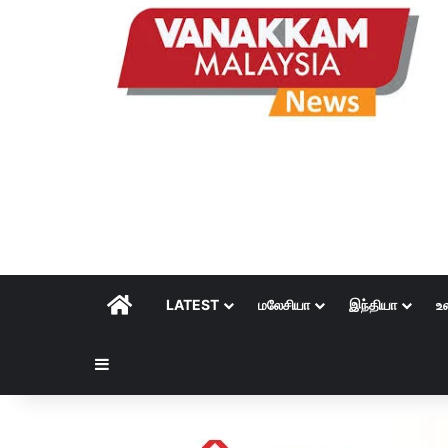
HOME
LATEST
மலேசியா
இந்தியா
உ
Sidebar