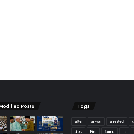
 Modified Posts
Tags
after
anwar
arrested
c
dies
Fire
found
in