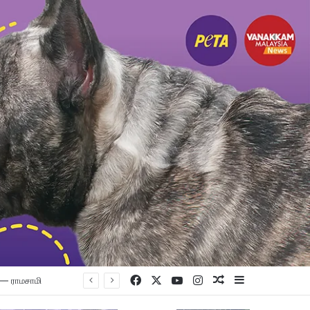
Facebook
X
YouTube
Instagram
Random Article
Sidebar
 Centre கணிப்பு