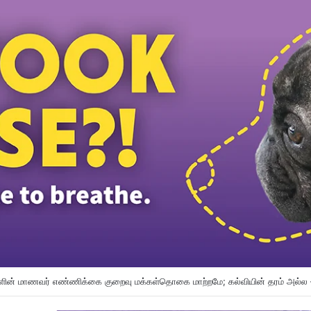
ுத் தேர்தலில் 122 தொகுதிகளுடன் புத்ராஜெயாவை BN-PN கைப்பற்றலாம்; Ilham