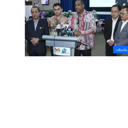
மலேசி