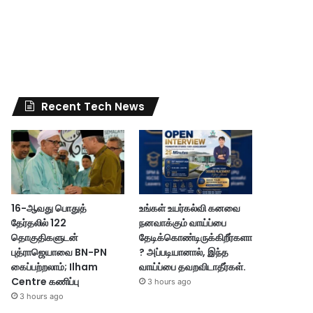
Recent Tech News
16-ஆவது பொதுத்
உங்கள் உயர்கல்வி கனவை
தேர்தலில் 122
நனவாக்கும் வாய்ப்பை
தொகுதிகளுடன்
தேடிக்கொண்டிருக்கிறீர்களா
புத்ராஜெயாவை BN-PN
? அப்படியானால், இந்த
கைப்பற்றலாம்; Ilham
வாய்ப்பை தவறவிடாதீர்கள்.
Centre கணிப்பு
3 hours ago
3 hours ago