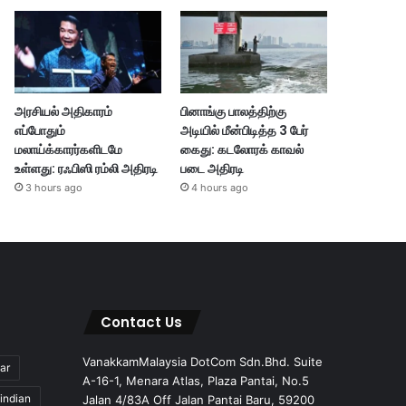
அரசியல் அதிகாரம்
பினாங்கு பாலத்திற்கு
எப்போதும்
அடியில் மீன்பிடித்த 3 பேர்
மலாய்க்காரர்களிடமே
கைது: கடலோரக் காவல்
உள்ளது: ரஃபிஸி ரம்லி அதிரடி
படை அதிரடி
3 hours ago
4 hours ago
Contact Us
VanakkamMalaysia DotCom Sdn.Bhd. Suite
ar
A-16-1, Menara Atlas, Plaza Pantai, No.5
indian
Jalan 4/83A Off Jalan Pantai Baru, 59200