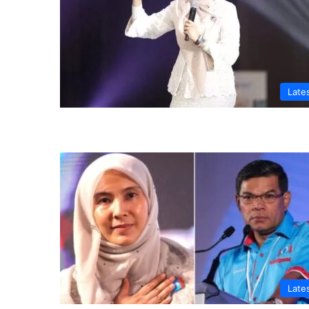
Late
Late