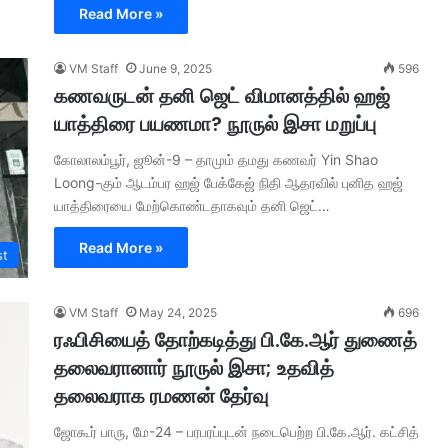
Read More »
VM Staff
June 9, 2025
596
கணவருடன் தனி ஜெட் விமானத்தில் ஹஜ்
யாத்திரை பயணமா? நூருல் இசா மறுப்பு
கோலாலம்பூர், ஜூன்-9 – தாமும் தமது கணவர் Yin Shao
Loong-கும் ஆடம்பர ஹஜ் பேக்கேஜ் நிதி ஆதரவில் புனித ஹஜ்
யாத்திரையை மேற்கொண்டதாகவும் தனி ஜெட்…
Read More »
st
VM Staff
May 24, 2025
696
ரஃபிசியைத் தோற்கடித்து பி.கே.ஆர் துணைத்
தலைவரானார் நூருல் இசா; உதவித்
தலைவராக ரமணன் தேர்வு
ஜோகூர் பாரு, மே-24 – பரபரப்புடன் நடைபெற்ற பி.கே.ஆர். கட்சித்