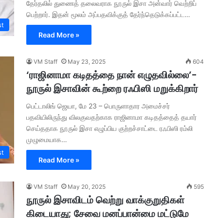
தேர்தலில் துணைத் தலைவராக நூருல் இசா அன்வார் வெற்றிப்
பெற்றார். இதன் மூலம் அப்பதவிக்குத் தேர்ந்தெடுக்கப்பட்ட…
st
Read More »
VM Staff
May 23, 2025
604
‘ராஜினாமா கடிதத்தை நான் எழுதவில்லை’-
நூருல் இசாவின் கூற்றை ரஃபிஸி மறுக்கிறார்
பெட்டாலிங் ஜெயா, மே 23 – பொருளாதார அமைச்சர்
பதவியிலிருந்து விலகுவதற்காக ராஜினாமா கடிதத்தைத் தயார்
செய்ததாக நூருல் இசா எழுப்பிய குற்றச்சாட்டை ரஃபிஸி ரம்லி
முழுமையாக…
st
Read More »
VM Staff
May 20, 2025
595
நூருல் இசாவிடம் வெற்று வாக்குறுதிகள்
கிடையாது; சேவை மனப்பான்மை மட்டுமே