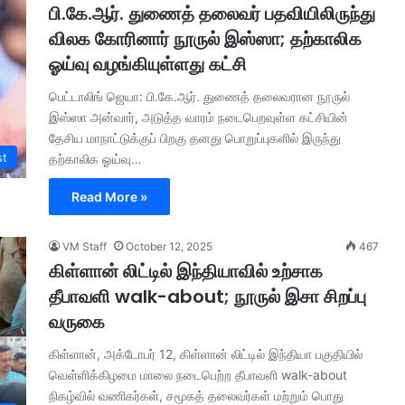
பி.கே.ஆர். துணைத் தலைவர் பதவியிலிருந்து
விலக கோரினார் நூருல் இஸ்ஸா; தற்காலிக
ஓய்வு வழங்கியுள்ளது கட்சி
பெட்டாலிங் ஜெயா: பி.கே.ஆர். துணைத் தலைவரான நூருல்
இஸ்ஸா அன்வார், அடுத்த வாரம் நடைபெறவுள்ள கட்சியின்
தேசிய மாநாட்டுக்குப் பிறகு தனது பொறுப்புகளில் இருந்து
st
தற்காலிக ஓய்வு…
Read More »
VM Staff
October 12, 2025
467
கிள்ளான் லிட்டில் இந்தியாவில் உற்சாக
தீபாவளி walk-about; நூருல் இசா சிறப்பு
வருகை
கிள்ளான், அக்டோபர் 12, கிள்ளான் லிட்டில் இந்தியா பகுதியில்
வெள்ளிக்கிழமை மாலை நடைபெற்ற தீபாவளி walk-about
நிகழ்வில் வணிகர்கள், சமூகத் தலைவர்கள் மற்றும் பொது