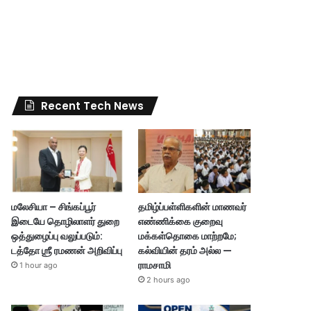
Recent Tech News
மலேசியா – சிங்கப்பூர்
தமிழ்ப்பள்ளிகளின் மாணவர்
இடையே தொழிலாளர் துறை
எண்ணிக்கை குறைவு
ஒத்துழைப்பு வலுப்படும்:
மக்கள்தொகை மாற்றமே;
டத்தோ ஶ்ரீ ரமணன் அறிவிப்பு
கல்வியின் தரம் அல்ல —
ராமசாமி
1 hour ago
2 hours ago