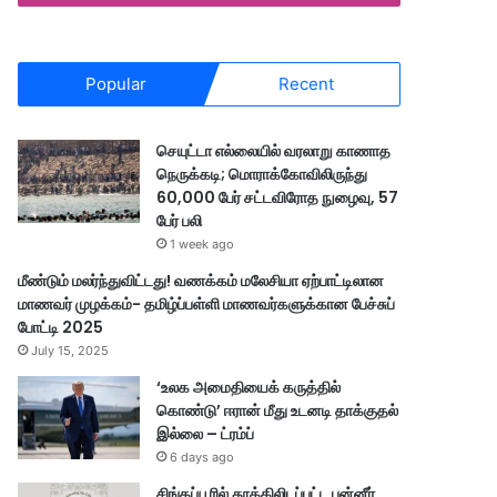
Popular
Recent
செயுட்டா எல்லையில் வரலாறு காணாத
நெருக்கடி; மொராக்கோவிலிருந்து
60,000 பேர் சட்டவிரோத நுழைவு, 57
பேர் பலி
1 week ago
மீண்டும் மலர்ந்துவிட்டது! வணக்கம் மலேசியா ஏற்பாட்டிலான
மாணவர் முழக்கம்- தமிழ்ப்பள்ளி மாணவர்களுக்கான பேச்சுப்
போட்டி 2025
July 15, 2025
‘உலக அமைதியைக் கருத்தில்
கொண்டு’ ஈரான் மீது உடனடி தாக்குதல்
இல்லை – ட்ரம்ப்
6 days ago
சிங்கப்பூரில் தூக்கிலிடப்பட்ட பன்னீர்