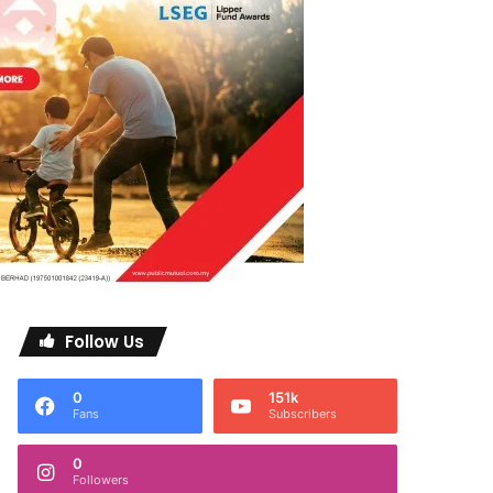
Follow Us
0
151k
Fans
Subscribers
0
Followers