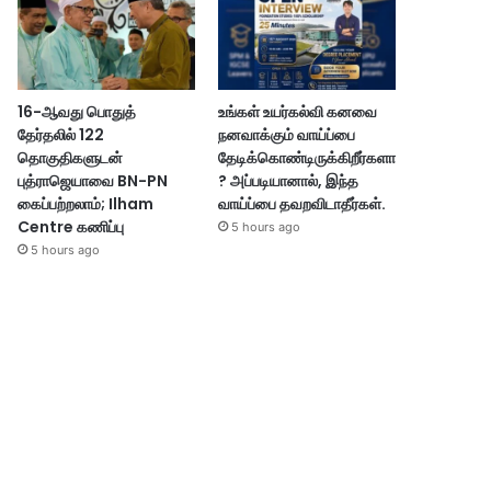
16-ஆவது பொதுத்
உங்கள் உயர்கல்வி கனவை
தேர்தலில் 122
நனவாக்கும் வாய்ப்பை
தொகுதிகளுடன்
தேடிக்கொண்டிருக்கிறீர்களா
புத்ராஜெயாவை BN-PN
? அப்படியானால், இந்த
கைப்பற்றலாம்; Ilham
வாய்ப்பை தவறவிடாதீர்கள்.
Centre கணிப்பு
5 hours ago
5 hours ago