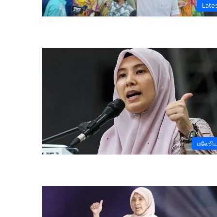
Late
மலேசி