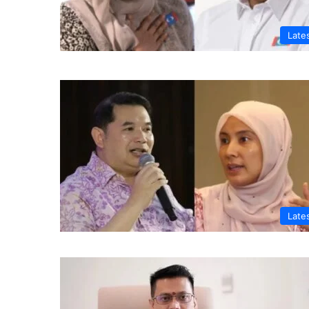
Late
Late