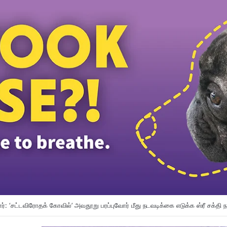
ங்கப்பூர் இடையே தொழிலாளர் துறை ஒத்துழைப்பு வலுப்படும்: டத்தோ ஶ்ரீ ரமணன் அறி