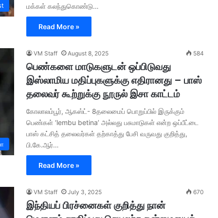
st
மக்கள் கலந்துகொண்டு…
Read More »
VM Staff
August 8, 2025
584
பெண்களை மாடுகளுடன் ஒப்பிடுவது
இஸ்லாமிய மதிப்புகளுக்கு எதிரானது – பாஸ்
தலைவர் கூற்றுக்கு நூருல் இசா காட்டம்
கோலாலம்பூர், ஆகஸ்ட்- 8தலைமைப் பொறுப்பில் இருக்கும்
பெண்கள் ‘lembu betina’ அல்லது பசுமாடுகள் என்ற ஒப்பீட்டை
பாஸ் கட்சித் தலைவர்கள் தற்காத்து பேசி வருவது குறித்து,
யா
பி.கே.ஆர்…
Read More »
VM Staff
July 3, 2025
670
இந்தியப் பிரச்னைகள் குறித்து நான்