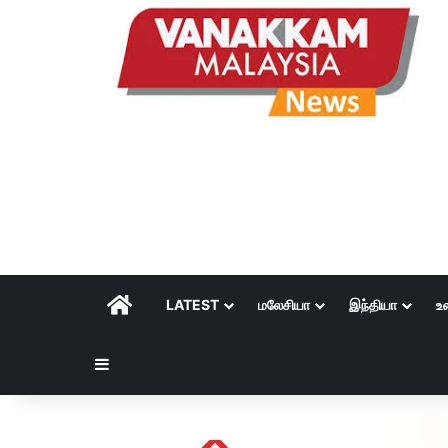
HOME
LATEST
மலேசியா
இந்தியா
உ
Sidebar