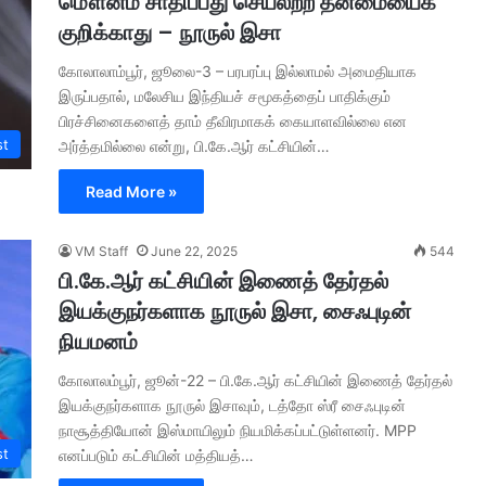
மௌனம் சாதிப்பது செயலற்ற தன்மையைக்
குறிக்காது – நூருல் இசா
கோலாலாம்பூர், ஜூலை-3 – பரபரப்பு இல்லாமல் அமைதியாக
இருப்பதால், மலேசிய இந்தியச் சமூகத்தைப் பாதிக்கும்
பிரச்சினைகளைத் தாம் தீவிரமாகக் கையாளவில்லை என
st
அர்த்தமில்லை என்று, பி.கே.ஆர் கட்சியின்…
Read More »
VM Staff
June 22, 2025
544
பி.கே.ஆர் கட்சியின் இணைத் தேர்தல்
இயக்குநர்களாக நூருல் இசா, சைஃபுடின்
நியமனம்
கோலாலம்பூர், ஜூன்-22 – பி.கே.ஆர் கட்சியின் இணைத் தேர்தல்
இயக்குநர்களாக நூருல் இசாவும், டத்தோ ஸ்ரீ சைஃபுடின்
நாசூத்தியோன் இஸ்மாயிலும் நியமிக்கப்பட்டுள்ளனர். MPP
st
எனப்படும் கட்சியின் மத்தியத்…