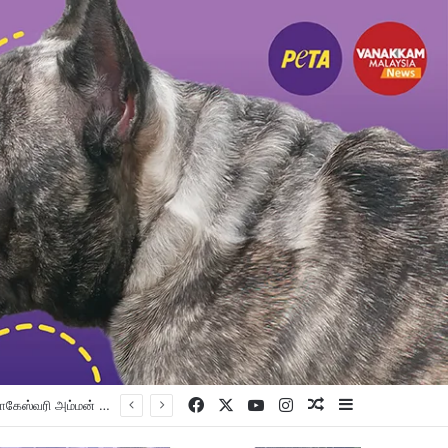
Facebook
X
YouTube
Instagram
Random Article
Sidebar
விப்பு