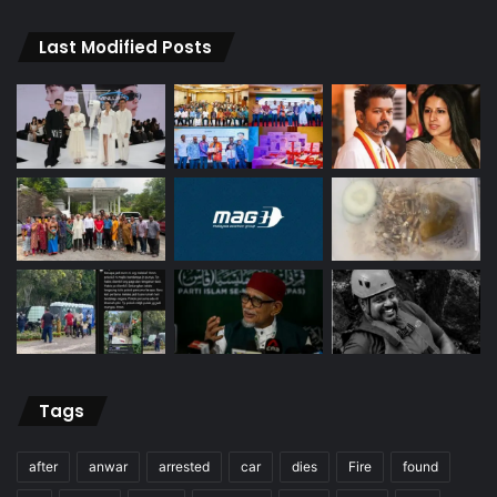
Last Modified Posts
Tags
after
anwar
arrested
car
dies
Fire
found