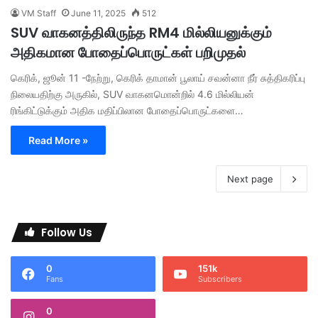
VM Staff
June 11, 2025
512
SUV வாகனத்திலிருந்த RM4 மில்லியனுக்கும்
அதிகமான போதைப்பொருட்கள் பறிமுதல்
கெரிக், ஜூன் 11 -நேற்று, கெரிக் தாமான் பூலாய் சவன்னா நீர் சுத்திகரிப்பு
நிலையதிற்கு அருகில், SUV வாகனமொன்றில் 4.6 மில்லியன்
ரிங்கிட்டுக்கும் அதிக மதிப்பிலான போதைப்பொருட்களை…
Read More »
Next page
Follow Us
0
151k
Fans
Subscribers
0