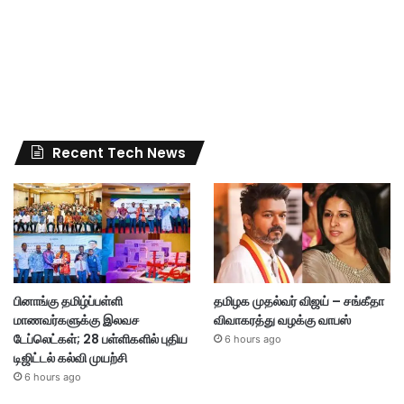
Recent Tech News
பினாங்கு தமிழ்ப்பள்ளி
தமிழக முதல்வர் விஜய் – சங்கீதா
மாணவர்களுக்கு இலவச
விவாகரத்து வழக்கு வாபஸ்
டேப்லெட்கள்; 28 பள்ளிகளில் புதிய
6 hours ago
டிஜிட்டல் கல்வி முயற்சி
6 hours ago