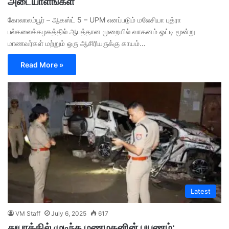
அடையாளங்கள்
கோலாலம்பூர் – ஆகஸ்ட் 5 – UPM எனப்படும் மலேசியா புத்ரா
பல்கலைக்கழகத்தில் ஆபத்தான முறையில் வாகனம் ஓட்டி மூன்று
மாணவர்கள் மற்றும் ஒரு ஆசிரியருக்கு காயம்…
Read More »
Latest
VM Staff
July 6, 2025
617
துயரத்தில் முடிந்த மணமகனின் பயணம்;