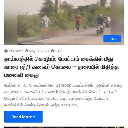
Latest
VM Staff
May 9, 2026
342
தாய்லாந்தில் கொடூரம்; மோட்டார் சைக்கிள் மீது
காரை ஏற்றி கணவர் கொலை – தலையில் மிதித்த
மனைவி கைது
பேங்கோக், மே-9-தாய்லாந்தின் Saraburi மாவட்டத்தில், குடும்பத் தகராறு
காரணமாக மனைவியால் கணவர் கொடூரமாகக் கொல்லப்பட்ட சம்பவம்
பெரும் அதிர்ச்சியை ஏற்படுத்தியுள்ளது. ​சம்பவத்தன்று, மோட்டார்
சைக்கிளில் சென்றுகொண்டிருந்த கணவரை,…
Read More »