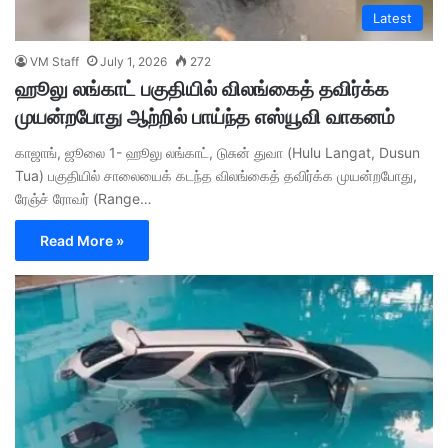
Latest
VM Staff
July 1, 2026
272
ஹூலு லங்காட் பகுதியில் விலங்கைத் தவிர்க்க
முயன்றபோது ஆற்றில் பாய்ந்த எஸ்யூவி வாகனம்
காஜாங், ஜூலை 1- ஹூலு லங்காட், டுசுன் துவா (Hulu Langat, Dusun
Tua) பகுதியில் சாலையைக் கடந்த விலங்கைத் தவிர்க்க முயன்றபோது,
ரேஞ்ச் ரோவர் (Range…
Read More »