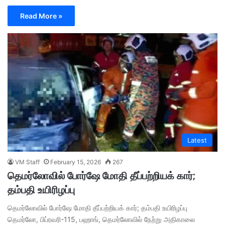
Read More »
Latest
VM Staff
February 15, 2026
267
தெமர்லோவில் போர்ஷே மோதி தீப்பற்றியக் கார்;
தம்பதி உயிரிழப்பு
தெமர்லோவில் போர்ஷே மோதி தீப்பற்றியக் கார்; தம்பதி உயிரிழப்பு
தெமர்லோ, பிப்ரவரி-115, பஹாங், தெமர்லோவில் நேற்று அதிகாலை