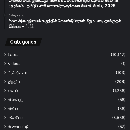
மீண்டும் மலர்ந்துவிட்டது! வணக்கம் மலேசியா ஏற்பாட்டிலான மாணவர்
முழக்கம்- தமிழ்ப்பள்ளி மாணவர்களுக்கான பேச்சுப் போட்டி 2025
5 days ago
‘உலக அமைதியைக் கருத்தில் கொண்டு’ ஈரான் மீது உடனடி தாக்குதல்
இல்லை – ட்ரம்ப்
Categories
Latest
(10,147)
Videos
(1)
அமெரிக்கா
(103)
இந்தியா
(206)
உலகம்
(1,238)
சிங்கப்பூர்
(58)
சினிமா
(38)
மலேசியா
(8,538)
விளையாட்டு
(57)