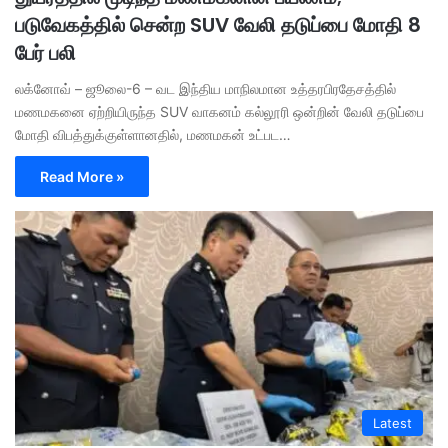
படுவேகத்தில் சென்ற SUV வேலி தடுப்பை மோதி 8
பேர் பலி
லக்னோவ் – ஜூலை-6 – வட இந்திய மாநிலமான உத்தரபிரதேசத்தில்
மணமகனை ஏற்றியிருந்த SUV வாகனம் கல்லூரி ஒன்றின் வேலி தடுப்பை
மோதி விபத்துக்குள்ளானதில், மணமகன் உட்பட…
Read More »
Latest