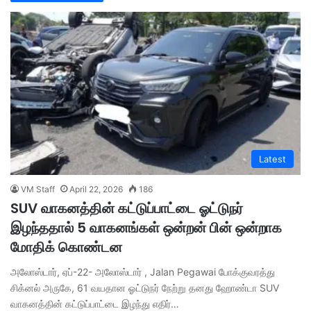
Latest
VM Staff
April 22, 2026
186
SUV வாகனத்தின் கட்டுப்பாட்டை ஓட்டுநர்
இழந்ததால் 5 வாகனங்கள் ஒன்றன் பின் ஒன்றாக
மோதிக் கொண்டன
அலோஸ்டார், ஏப்-22- அலோஸ்டார் , Jalan Pegawai போக்குவரத்து
சிக்னல் அருகே, 61 வயதான ஓட்டுநர் நேற்று தனது ஹோண்டா SUV
வாகனத்தின் கட்டுப்பாட்டை இழந்து எதிர்…