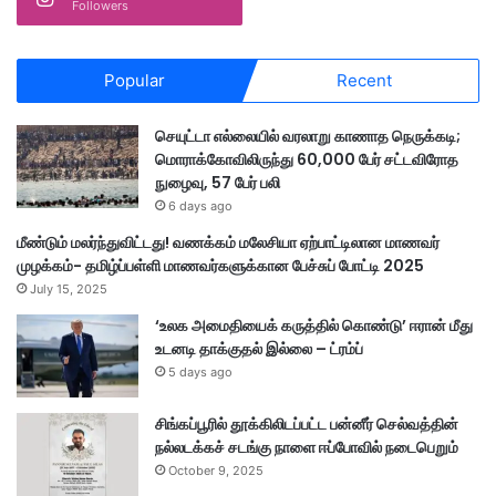
Followers
Popular
Recent
செயுட்டா எல்லையில் வரலாறு காணாத நெருக்கடி;
மொராக்கோவிலிருந்து 60,000 பேர் சட்டவிரோத
நுழைவு, 57 பேர் பலி
6 days ago
மீண்டும் மலர்ந்துவிட்டது! வணக்கம் மலேசியா ஏற்பாட்டிலான மாணவர்
முழக்கம்- தமிழ்ப்பள்ளி மாணவர்களுக்கான பேச்சுப் போட்டி 2025
July 15, 2025
‘உலக அமைதியைக் கருத்தில் கொண்டு’ ஈரான் மீது
உடனடி தாக்குதல் இல்லை – ட்ரம்ப்
5 days ago
சிங்கப்பூரில் தூக்கிலிடப்பட்ட பன்னீர் செல்வத்தின்
நல்லடக்கச் சடங்கு நாளை ஈப்போவில் நடைபெறும்
October 9, 2025