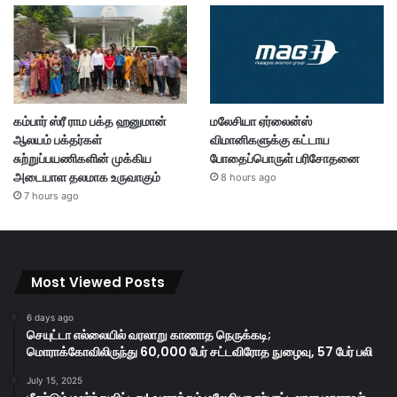
கம்பார் ஸ்ரீ ராம பக்த ஹனுமான்
மலேசியா ஏர்லைன்ஸ்
ஆலயம் பக்தர்கள்
விமானிகளுக்கு கட்டாய
சுற்றுப்பயணிகளின் முக்கிய
போதைப்பொருள் பரிசோதனை
அடையாள தலமாக உருவாகும்
8 hours ago
7 hours ago
Most Viewed Posts
6 days ago
செயுட்டா எல்லையில் வரலாறு காணாத நெருக்கடி;
மொராக்கோவிலிருந்து 60,000 பேர் சட்டவிரோத நுழைவு, 57 பேர் பலி
July 15, 2025