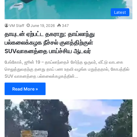
Latest
VM Staff
June 19, 2026
347
தாயுடன் ஏற்பட்ட தகராறு; தாய்லாந்து
பல்கலைக்கழக நீச்சல் குளத்திற்குள்
SUVவாகனத்தை பாய்ச்சிய ஆடவர்
பேங்கோக், ஜூன் 19 – தாய்லாந்தைச் சேர்ந்த ஒருவர், வீட்டு வாடகை
செலுத்துவதற்கு தனது தாய் பண உதவி வழங்க மறுத்ததால், கோபத்தில்
SUV வாகனத்தை பல்கலைக்கழகத்தின்…
Read More »