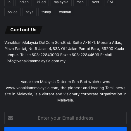
in
indian
killed
malaysia
man
over
PM
police
says
trump
woman
Contact Us
VanakkamMalaysia DotCom Sdn.Bhd. Suite A-16-1, Menara Atlas,
Plaza Pantai, No.5 Jalan 4/83A Off Jalan Pantai Baru, 59200 Kuala
Lumpur. Tel : +603-22843000 Fax: +603-22844699 E-Mail
: info@vanakkammalaysia.com.my
Vanakkam Malaysia Dotcom Sdn Bhd which owns
www.vanakkammalaysia.com, the pioneer and leading Tamil news
site in Malaysia, is a vibrant and visionary corporate organization in
Malaysia.
Enter
your
Email