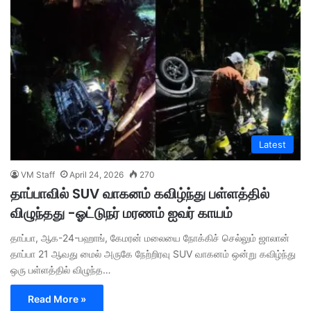
Latest
VM Staff
April 24, 2026
270
தாப்பாவில் SUV வாகனம் கவிழ்ந்து பள்ளத்தில்
விழுந்தது -ஓட்டுநர் மரணம் ஐவர் காயம்
தாப்பா, ஆக-24-பஹாங், கேமரன் மலையை நோக்கிச் செல்லும் ஜாலான்
தாப்பா 21 ஆவது மைல் அருகே நேற்றிரவு SUV வாகனம் ஒன்று கவிழ்ந்து
ஒரு பள்ளத்தில் விழுந்த…
Read More »