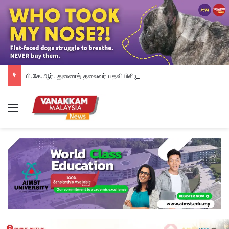
பி.கே.ஆர். துணைத் தலைவர் பதவியிலிருந்து விலக கோரினார் நூருல் இஸ்ஸா; தற்காலிக ஓய்வு வழங்கியுள்ளது கட்சி
Menu