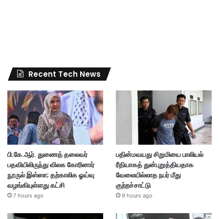
Recent Tech News
பி.கே.ஆர். துணைத் தலைவர்
பதின்மவயது சிறுமியை பாலியல்
பதவியிலிருந்து விலக கோரினார்
ரீதியாகத் துன்புறுத்தியதாக
நூருல் இஸ்ஸா; தற்காலிக ஓய்வு
வேலையில்லாத நபர் மீது
வழங்கியுள்ளது கட்சி
குற்றச்சாட்டு
7 hours ago
9 hours ago