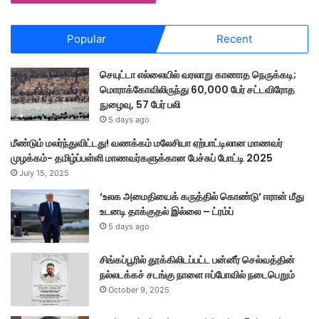
Popular
Recent
செயுட்டா எல்லையில் வரலாறு காணாத நெருக்கடி;
மொராக்கோவிலிருந்து 60,000 பேர் சட்டவிரோத
நுழைவு, 57 பேர் பலி
5 days ago
மீண்டும் மலர்ந்துவிட்டது! வணக்கம் மலேசியா ஏற்பாட்டிலான மாணவர்
முழக்கம்- தமிழ்ப்பள்ளி மாணவர்களுக்கான பேச்சுப் போட்டி 2025
July 15, 2025
‘உலக அமைதியைக் கருத்தில் கொண்டு’ ஈரான் மீது
உடனடி தாக்குதல் இல்லை – ட்ரம்ப்
5 days ago
சிங்கப்பூரில் தூக்கிலிடப்பட்ட பன்னீர் செல்வத்தின்
நல்லடக்கச் சடங்கு நாளை ஈப்போவில் நடைபெறும்
October 9, 2025