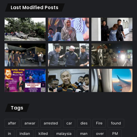
Last Modified Posts
Tags
after
anwar
arrested
car
dies
Fire
found
in
indian
killed
malaysia
man
over
PM