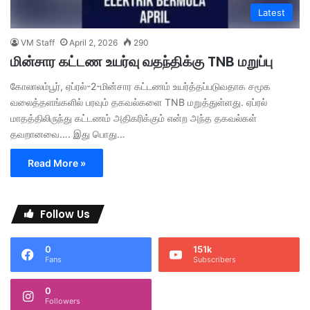
Latest
VM Staff
April 2, 2026
290
மின்சார கட்டண உயர்வு வதந்திக்கு TNB மறுப்பு
கோலாலம்பூர், ஏப்ரல்-2-மின்சார கட்டணம் உயர்த்தப்படுவதாக சமூக
வலைத்தளங்களில் பரவும் தகவல்களை TNB மறுத்துள்ளது. ஏப்ரல்
மாதத்திலிருந்து கட்டணம் அதிகரிக்கும் என்ற அந்த தகவல்கள்
தவறானவை…. இது பொது…
Read More »
Follow Us
0
151k
Fans
Subscribers
0
Followers