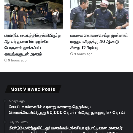
பராமரிப்பு மையத்தில் தங்கியிருந்த
மகளை கொலை செய்த முன்னாள்
ஆடவர் தலையில் மழுங்கிய
ராணுவ வீரருக்கு 40 ஆண்டு
பொருளால் தாக்கப்பட்ட
சிறை, 12 பிரம்படி
காயங்களுடன் மரணம்
9 hours ago
9 hours ago
Most Viewed Posts
5 days ago
செயுட்டா எல்லையில் வரலாறு காணாத நெருக்கடி;
மொராக்கோவிலிருந்து 60,000 பேர் சட்டவிரோத நுழைவு, 57 பேர் பலி
July 15, 2025
மீண்டும் மலர்ந்துவிட்டது! வணக்கம் மலேசியா ஏற்பாட்டிலான மாணவர்