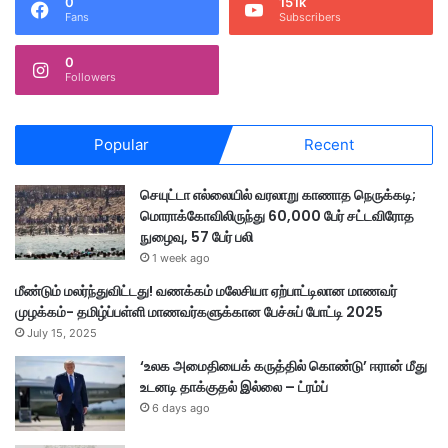
0
151k
Fans
Subscribers
0
Followers
Popular
Recent
செயுட்டா எல்லையில் வரலாறு காணாத நெருக்கடி;
மொராக்கோவிலிருந்து 60,000 பேர் சட்டவிரோத
நுழைவு, 57 பேர் பலி
1 week ago
மீண்டும் மலர்ந்துவிட்டது! வணக்கம் மலேசியா ஏற்பாட்டிலான மாணவர்
முழக்கம்- தமிழ்ப்பள்ளி மாணவர்களுக்கான பேச்சுப் போட்டி 2025
July 15, 2025
‘உலக அமைதியைக் கருத்தில் கொண்டு’ ஈரான் மீது
உடனடி தாக்குதல் இல்லை – ட்ரம்ப்
6 days ago