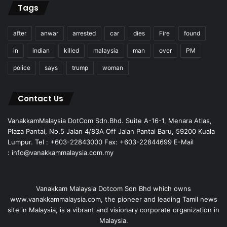
Tags
after
anwar
arrested
car
dies
Fire
found
in
indian
killed
malaysia
man
over
PM
police
says
trump
woman
Contact Us
VanakkamMalaysia DotCom Sdn.Bhd. Suite A-16-1, Menara Atlas,
Plaza Pantai, No.5 Jalan 4/83A Off Jalan Pantai Baru, 59200 Kuala
Lumpur. Tel : +603-22843000 Fax: +603-22844699 E-Mail
: info@vanakkammalaysia.com.my
Vanakkam Malaysia Dotcom Sdn Bhd which owns
www.vanakkammalaysia.com, the pioneer and leading Tamil news
site in Malaysia, is a vibrant and visionary corporate organization in
Malaysia.