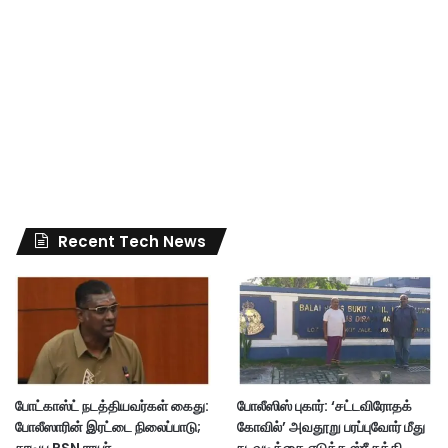
Recent Tech News
போட்காஸ்ட் நடத்தியவர்கள் கைது:
போலீஸிஸ் புகார்: ‘சட்டவிரோதக்
போலீஸாரின் இரட்டை நிலைப்பாடு;
கோவில்’ அவதூறு பரப்புவோர் மீது