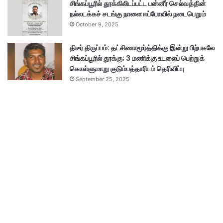
சிங்கப்பூரில் தூக்கிலிடப்பட்ட பன்னீர் செல்வத்தின்
நல்லடக்கச் சடங்கு நாளை ஈப்போவில் நடைபெறும்
October 9, 2025
திடீர் திருப்பம்: தட்சிணாமூர்த்திக்கு இன்று பிற்பகலே
சிங்கப்பூரில் தூக்கு; 3 மணிக்கு உடலைப் பெற்றுக்
கொள்ளுமாறு குடும்பத்தாரிடம் தெரிவிப்பு
September 25, 2025