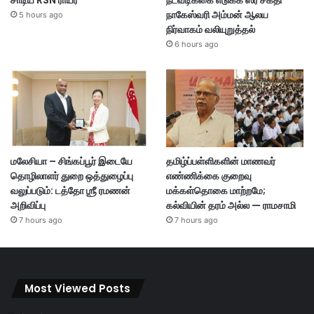
சாடிய RSN ராயர்
நடவடிக்கை எடுக்க ஸ்ரீ சக்தி
நாகேஸ்வரி அம்மன் ஆலய
5 hours ago
நிர்வாகம் வலியுறுத்தல்
6 hours ago
மலேசியா – சிங்கப்பூர் இடையே
தமிழ்ப்பள்ளிகளின் மாணவர்
தொழிலாளர் துறை ஒத்துழைப்பு
எண்ணிக்கை குறைவு
வலுப்படும்: டத்தோ ஶ்ரீ ரமணன்
மக்கள்தொகை மாற்றமே;
அறிவிப்பு
கல்வியின் தரம் அல்ல — ராமசாமி
7 hours ago
7 hours ago
Most Viewed Posts