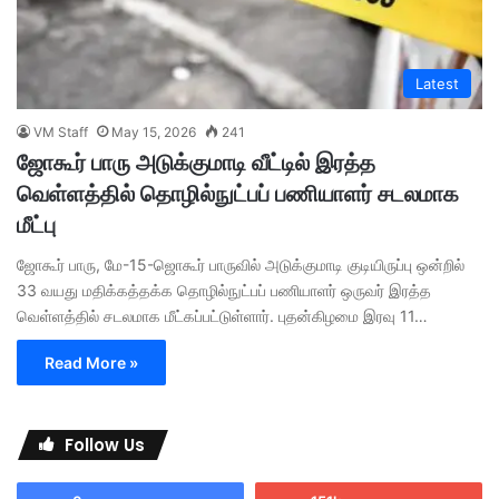
Latest
VM Staff
May 15, 2026
241
ஜோகூர் பாரு அடுக்குமாடி வீட்டில் இரத்த
வெள்ளத்தில் தொழில்நுட்பப் பணியாளர் சடலமாக
மீட்பு
ஜோகூர் பாரு, மே-15-ஜொகூர் பாருவில் அடுக்குமாடி குடியிருப்பு ஒன்றில்
33 வயது மதிக்கத்தக்க தொழில்நுட்பப் பணியாளர் ஒருவர் இரத்த
வெள்ளத்தில் சடலமாக மீட்கப்பட்டுள்ளார். ​புதன்கிழமை இரவு 11…
Read More »
Follow Us