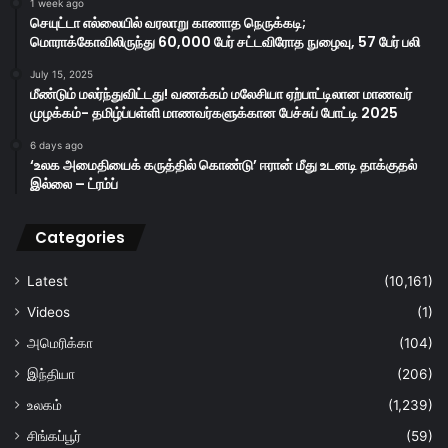
1 week ago
செயுட்டா எல்லையில் வரலாறு காணாத நெருக்கடி;
மொராக்கோவிலிருந்து 60,000 பேர் சட்டவிரோத நுழைவு, 57 பேர் பலி
July 15, 2025
மீண்டும் மலர்ந்துவிட்டது! வணக்கம் மலேசியா ஏற்பாட்டிலான மாணவர்
முழக்கம்- தமிழ்ப்பள்ளி மாணவர்களுக்கான பேச்சுப் போட்டி 2025
6 days ago
‘உலக அமைதியைக் கருத்தில் கொண்டு’ ஈரான் மீது உடனடி தாக்குதல்
இல்லை – ட்ரம்ப்
Categories
Latest
(10,161)
Videos
(1)
அமெரிக்கா
(104)
இந்தியா
(206)
உலகம்
(1,239)
சிங்கப்பூர்
(59)