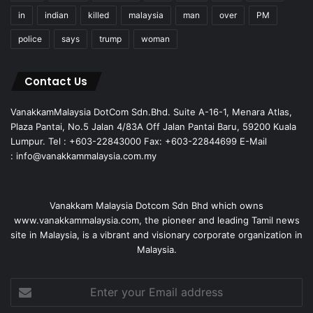
in
indian
killed
malaysia
man
over
PM
police
says
trump
woman
Contact Us
VanakkamMalaysia DotCom Sdn.Bhd. Suite A-16-1, Menara Atlas,
Plaza Pantai, No.5 Jalan 4/83A Off Jalan Pantai Baru, 59200 Kuala
Lumpur. Tel : +603-22843000 Fax: +603-22844699 E-Mail
: info@vanakkammalaysia.com.my
Vanakkam Malaysia Dotcom Sdn Bhd which owns
www.vanakkammalaysia.com, the pioneer and leading Tamil news
site in Malaysia, is a vibrant and visionary corporate organization in
Malaysia.
Enter
your