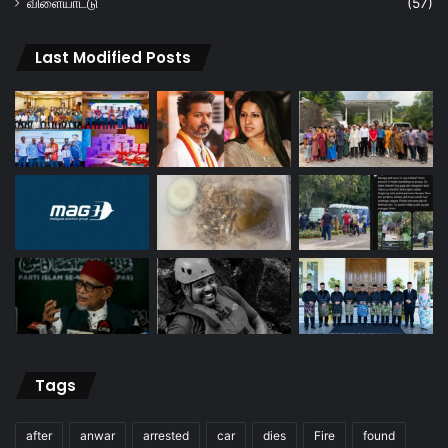
விளையாட்டு
(57)
Last Modified Posts
Tags
after
anwar
arrested
car
dies
Fire
found