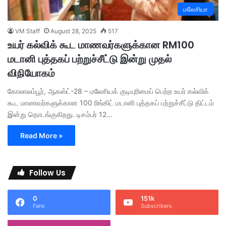
மலேசியா
VM Staff
August 28, 2025
517
உயர் கல்விக் கூட மாணவர்களுக்கான RM100
மடானி புத்தகப் பற்றுச்சீட்டு இன்று முதல்
விநியோகம்
கோலாலம்பூர், ஆகஸ்ட்-28 – மலேசியக் குடியுரிமைப் பெற்ற உயர் கல்விக்
கூட மாணவர்களுக்கான 100 ரிங்கிட் மடானி புத்தகப் பற்றுச்சீட்டு திட்டம்
இன்று தொடங்குகிறது. டிசம்பர் 12…
Read More »
Follow Us
0
151k
Fans
Subscribers