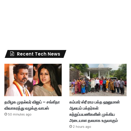
Recent Tech News
தமிழக முதல்வர் விஜய் – சங்கீதா
கம்பார் ஸ்ரீ ராம பக்த ஹனுமான்
விவாகரத்து வழக்கு வாபஸ்
ஆலயம் பக்தர்கள்
சுற்றுப்பயணிகளின் முக்கிய
50 minutes ago
அடையாள தலமாக உருவாகும்
2 hours ago