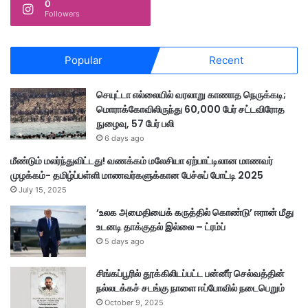
0
Followers
Popular
Recent
செயுட்டா எல்லையில் வரலாறு காணாத நெருக்கடி;
மொராக்கோவிலிருந்து 60,000 பேர் சட்டவிரோத
நுழைவு, 57 பேர் பலி
6 days ago
மீண்டும் மலர்ந்துவிட்டது! வணக்கம் மலேசியா ஏற்பாட்டிலான மாணவர்
முழக்கம்- தமிழ்ப்பள்ளி மாணவர்களுக்கான பேச்சுப் போட்டி 2025
July 15, 2025
‘உலக அமைதியைக் கருத்தில் கொண்டு’ ஈரான் மீது
உடனடி தாக்குதல் இல்லை – ட்ரம்ப்
5 days ago
சிங்கப்பூரில் தூக்கிலிடப்பட்ட பன்னீர் செல்வத்தின்
நல்லடக்கச் சடங்கு நாளை ஈப்போவில் நடைபெறும்
October 9, 2025