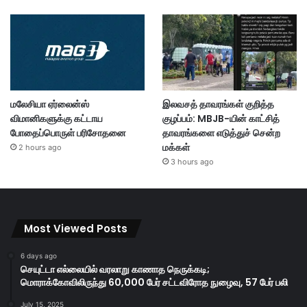
மலேசியா ஏர்லைன்ஸ்
இலவசத் தாவரங்கள் குறித்த
விமானிகளுக்கு கட்டாய
குழப்பம்: MBJB-யின் காட்சித்
போதைப்பொருள் பரிசோதனை
தாவரங்களை எடுத்துச் சென்ற
மக்கள்
2 hours ago
3 hours ago
Most Viewed Posts
6 days ago
செயுட்டா எல்லையில் வரலாறு காணாத நெருக்கடி;
மொராக்கோவிலிருந்து 60,000 பேர் சட்டவிரோத நுழைவு, 57 பேர் பலி
July 15, 2025