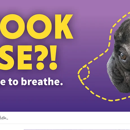
த்தியவர்கள் கைது: போலீஸாரின் இரட்டை நிலைப்பாடு; சாடிய RSN ராயர்