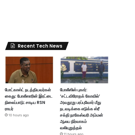
Recent Tech News
போட்காஸ்ட் நடத்தியவர்கள்
போலீஸிஸ் புகார்:
கைது: போலீஸாரின் இரட்டை
‘சட்டவிரோதக் கோவில்’
நிலைப்பாடு; சாடிய RSN
அவதூறு பரப்புவோர் மீது
ராயர்
நடவடிக்கை எடுக்க ஸ்ரீ
சக்தி நாகேஸ்வரி அம்மன்
10 hours ago
ஆலய நிர்வாகம்
வலியுறுத்தல்
11 hours ago