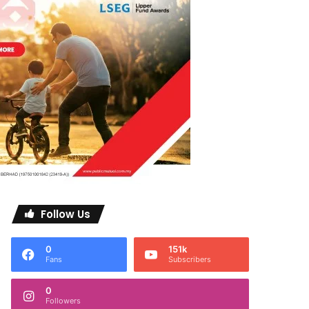
Follow Us
0
151k
Fans
Subscribers
0
Followers