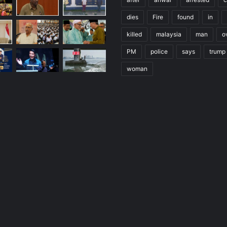
dies
Fire
found
in
killed
malaysia
man
o
PM
police
says
trump
woman