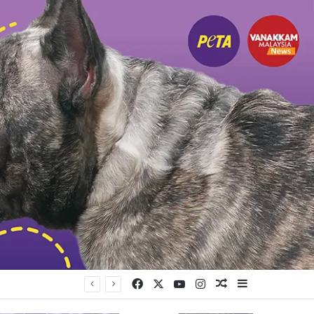
Facebook
X
YouTube
Instagram
Random Article
Sidebar