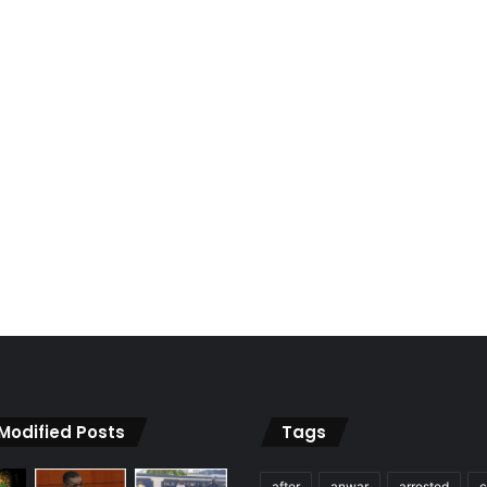
 Modified Posts
Tags
after
anwar
arrested
c