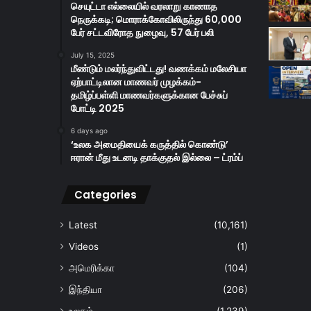
செயுட்டா எல்லையில் வரலாறு காணாத
நெருக்கடி; மொராக்கோவிலிருந்து 60,000
பேர் சட்டவிரோத நுழைவு, 57 பேர் பலி
July 15, 2025
மீண்டும் மலர்ந்துவிட்டது! வணக்கம் மலேசியா
ஏற்பாட்டிலான மாணவர் முழக்கம்-
தமிழ்ப்பள்ளி மாணவர்களுக்கான பேச்சுப்
போட்டி 2025
6 days ago
‘உலக அமைதியைக் கருத்தில் கொண்டு’
ஈரான் மீது உடனடி தாக்குதல் இல்லை – ட்ரம்ப்
Categories
Latest
(10,161)
Videos
(1)
அமெரிக்கா
(104)
இந்தியா
(206)