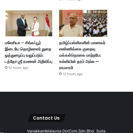
மலேசியா – சிங்கப்பூர்
தமிழ்ப்பள்ளிகளின் மாணவர்
இடையே தொழிலாளர் துறை
எண்ணிக்கை குறைவு
ஒத்துழைப்பு வலுப்படும்:
மக்கள்தொகை மாற்றமே;
டத்தோ ஶ்ரீ ரமணன் அறிவிப்பு
கல்வியின் தரம் அல்ல —
ராமசாமி
12 hours ago
12 hours ago
Contact Us
VanakkamMalaysia DotCom Sdn.Bhd. Suite
ar