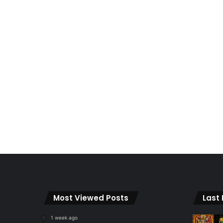
Most Viewed Posts
Last
1 week ago