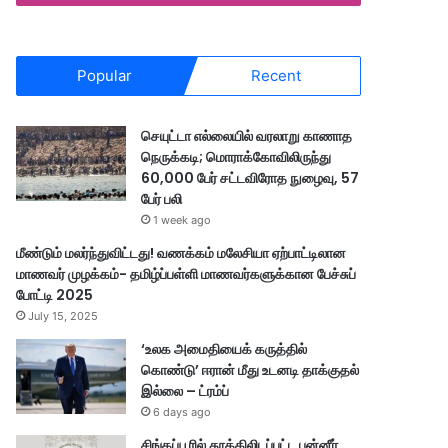
Popular
Recent
செயுட்டா எல்லையில் வரலாறு காணாத
நெருக்கடி; மொராக்கோவிலிருந்து
60,000 பேர் சட்டவிரோத நுழைவு, 57
பேர் பலி
1 week ago
மீண்டும் மலர்ந்துவிட்டது! வணக்கம் மலேசியா ஏற்பாட்டிலான
மாணவர் முழக்கம்- தமிழ்ப்பள்ளி மாணவர்களுக்கான பேச்சுப்
போட்டி 2025
July 15, 2025
‘உலக அமைதியைக் கருத்தில்
கொண்டு’ ஈரான் மீது உடனடி தாக்குதல்
இல்லை – ட்ரம்ப்
6 days ago
சிங்கப்பூரில் தூக்கிலிடப்பட்ட பன்னீர்