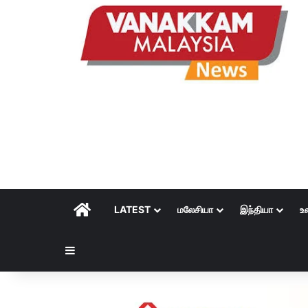
HOME
LATEST
மலேசியா
இந்தியா
உ
Sidebar