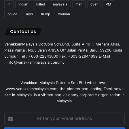
in
indian
killed
malaysia
man
over
PM
police
says
trump
woman
Contact Us
VanakkamMalaysia DotCom Sdn.Bhd. Suite A-16-1, Menara Atlas,
Plaza Pantai, No.5 Jalan 4/83A Off Jalan Pantai Baru, 59200 Kuala
Lumpur. Tel : +603-22843000 Fax: +603-22844699 E-Mail
: info@vanakkammalaysia.com.my
Vanakkam Malaysia Dotcom Sdn Bhd which owns
www.vanakkammalaysia.com, the pioneer and leading Tamil news
site in Malaysia, is a vibrant and visionary corporate organization in
Malaysia.
Enter
your
Email