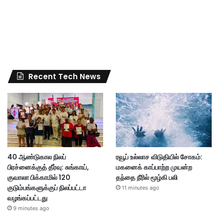
Recent Tech News
40 ஆண்டுகால நிலப்
ரவூப் உல்லாச விடுதியில் சோகம்:
பிரச்னைக்குத் தீர்வு: சுங்காய்,
மகனைக் காப்பாற்ற முயன்ற
குவாலா பிக்காமில் 120
தந்தை நீரில் மூழ்கி பலி
குடும்பங்களுக்குப் நிலப்பட்டா
11 minutes ago
வழங்கப்பட்டது
9 minutes ago