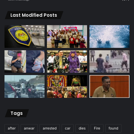
Last Modified Posts
Tags
after
anwar
arrested
car
dies
Fire
found