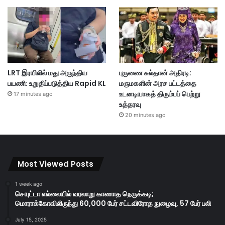
LRT இரயிலில் மது அருந்திய
புருணை சுல்தான் அதிரடி:
பயணி: உறுதிப்படுத்திய Rapid KL
மருமகளின் அரச பட்டத்தை
உடனடியாகத் திரும்பப் பெற்று
17 minutes ago
உத்தரவு
20 minutes ago
Most Viewed Posts
1 week ago
செயுட்டா எல்லையில் வரலாறு காணாத நெருக்கடி;
மொராக்கோவிலிருந்து 60,000 பேர் சட்டவிரோத நுழைவு, 57 பேர் பலி
July 15, 2025