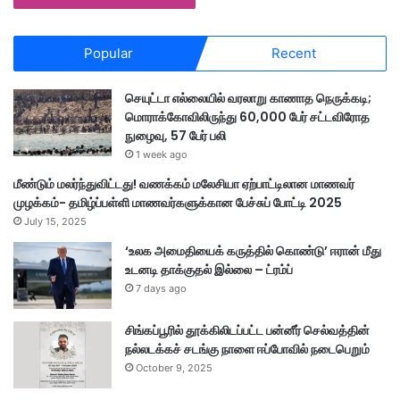
Popular
Recent
செயுட்டா எல்லையில் வரலாறு காணாத நெருக்கடி;
மொராக்கோவிலிருந்து 60,000 பேர் சட்டவிரோத
நுழைவு, 57 பேர் பலி
1 week ago
மீண்டும் மலர்ந்துவிட்டது! வணக்கம் மலேசியா ஏற்பாட்டிலான மாணவர்
முழக்கம்- தமிழ்ப்பள்ளி மாணவர்களுக்கான பேச்சுப் போட்டி 2025
July 15, 2025
‘உலக அமைதியைக் கருத்தில் கொண்டு’ ஈரான் மீது
உடனடி தாக்குதல் இல்லை – ட்ரம்ப்
7 days ago
சிங்கப்பூரில் தூக்கிலிடப்பட்ட பன்னீர் செல்வத்தின்
நல்லடக்கச் சடங்கு நாளை ஈப்போவில் நடைபெறும்
October 9, 2025