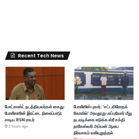
Recent Tech News
போட்காஸ்ட் நடத்தியவர்கள் கைது:
போலீஸிஸ் புகார்: ‘சட்டவிரோதக்
போலீஸாரின் இரட்டை நிலைப்பாடு;
கோவில்’ அவதூறு பரப்புவோர் மீது
சாடிய RSN ராயர்
நடவடிக்கை எடுக்க ஸ்ரீ சக்தி
நாகேஸ்வரி அம்மன் ஆலய
2 hours ago
நிர்வாகம் வலியுறுத்தல்