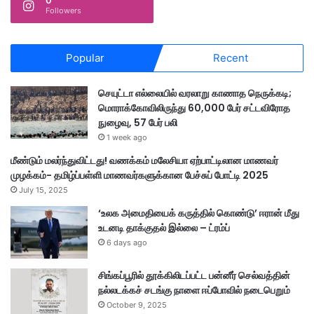
0
Followers
Popular
Recent
செயுட்டா எல்லையில் வரலாறு காணாத நெருக்கடி;
மொராக்கோவிலிருந்து 60,000 பேர் சட்டவிரோத
நுழைவு, 57 பேர் பலி
1 week ago
மீண்டும் மலர்ந்துவிட்டது! வணக்கம் மலேசியா ஏற்பாட்டிலான மாணவர்
முழக்கம்- தமிழ்ப்பள்ளி மாணவர்களுக்கான பேச்சுப் போட்டி 2025
July 15, 2025
‘உலக அமைதியைக் கருத்தில் கொண்டு’ ஈரான் மீது
உடனடி தாக்குதல் இல்லை – ட்ரம்ப்
6 days ago
சிங்கப்பூரில் தூக்கிலிடப்பட்ட பன்னீர் செல்வத்தின்
நல்லடக்கச் சடங்கு நாளை ஈப்போவில் நடைபெறும்
October 9, 2025