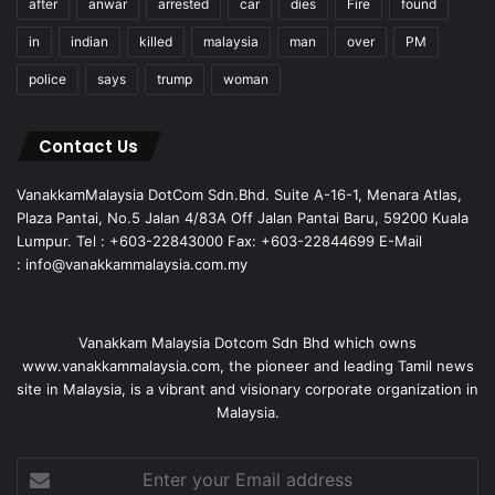
after
anwar
arrested
car
dies
Fire
found
in
indian
killed
malaysia
man
over
PM
police
says
trump
woman
Contact Us
VanakkamMalaysia DotCom Sdn.Bhd. Suite A-16-1, Menara Atlas,
Plaza Pantai, No.5 Jalan 4/83A Off Jalan Pantai Baru, 59200 Kuala
Lumpur. Tel : +603-22843000 Fax: +603-22844699 E-Mail
: info@vanakkammalaysia.com.my
Vanakkam Malaysia Dotcom Sdn Bhd which owns
www.vanakkammalaysia.com, the pioneer and leading Tamil news
site in Malaysia, is a vibrant and visionary corporate organization in
Malaysia.
Enter
your