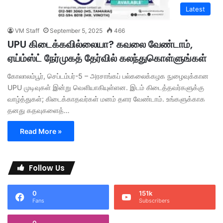
Latest
VM Staff
September 5, 2025
466
UPU கிடைக்கவில்லையா? கவலை வேண்டாம்,
ஏய்ம்ஸ்ட் நேர்முகத் தேர்வில் கலந்துகொள்ளுங்கள்
கோலாலம்பூர், செப்டம்பர்-5 – அரசாங்கப் பல்கலைக்கழக நுழைவுக்கான
UPU முடிவுகள் இன்று வெளியாகியுள்ளன. இடம் கிடைத்தவர்களுக்கு
வாழ்த்துகள்; கிடைக்காதவர்கள் மனம் தளர வேண்டாம். உங்களுக்காக
தனது கதவுகளைத்…
Read More »
Follow Us
0
151k
Fans
Subscribers