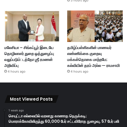
3 hours ago
மலேசியா – சிங்கப்பூர் இடையே
தமிழ்ப்பள்ளிகளின் மாணவர்
தொழிலாளர் துறை ஒத்துழைப்பு
எண்ணிக்கை குறைவு
வலுப்படும்: டத்தோ ஶ்ரீ ரமணன்
மக்கள்தொகை மாற்றமே;
அறிவிப்பு
கல்வியின் தரம் அல்ல — ராமசாமி
4 hours ago
4 hours ago
Most Viewed Posts
1 week ago
செயுட்டா எல்லையில் வரலாறு காணாத நெருக்கடி;
மொராக்கோவிலிருந்து 60,000 பேர் சட்டவிரோத நுழைவு, 57 பேர் பலி