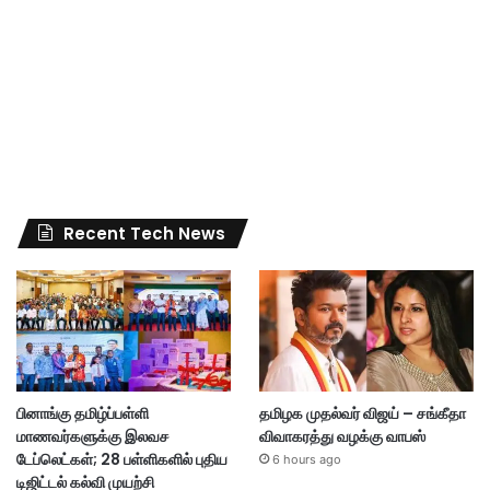
Recent Tech News
பினாங்கு தமிழ்ப்பள்ளி
தமிழக முதல்வர் விஜய் – சங்கீதா
மாணவர்களுக்கு இலவச
விவாகரத்து வழக்கு வாபஸ்
டேப்லெட்கள்; 28 பள்ளிகளில் புதிய
6 hours ago
டிஜிட்டல் கல்வி முயற்சி