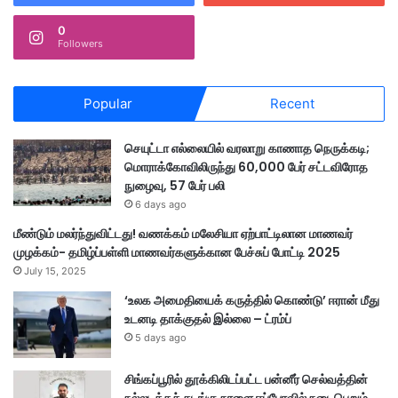
0
Followers
Popular
Recent
செயுட்டா எல்லையில் வரலாறு காணாத நெருக்கடி;
மொராக்கோவிலிருந்து 60,000 பேர் சட்டவிரோத
நுழைவு, 57 பேர் பலி
6 days ago
மீண்டும் மலர்ந்துவிட்டது! வணக்கம் மலேசியா ஏற்பாட்டிலான மாணவர்
முழக்கம்- தமிழ்ப்பள்ளி மாணவர்களுக்கான பேச்சுப் போட்டி 2025
July 15, 2025
‘உலக அமைதியைக் கருத்தில் கொண்டு’ ஈரான் மீது
உடனடி தாக்குதல் இல்லை – ட்ரம்ப்
5 days ago
சிங்கப்பூரில் தூக்கிலிடப்பட்ட பன்னீர் செல்வத்தின்