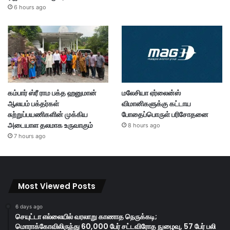
6 hours ago
கம்பார் ஸ்ரீ ராம பக்த ஹனுமான்
மலேசியா ஏர்லைன்ஸ்
ஆலயம் பக்தர்கள்
விமானிகளுக்கு கட்டாய
சுற்றுப்பயணிகளின் முக்கிய
போதைப்பொருள் பரிசோதனை
அடையாள தலமாக உருவாகும்
8 hours ago
7 hours ago
Most Viewed Posts
6 days ago
செயுட்டா எல்லையில் வரலாறு காணாத நெருக்கடி;
மொராக்கோவிலிருந்து 60,000 பேர் சட்டவிரோத நுழைவு, 57 பேர் பலி