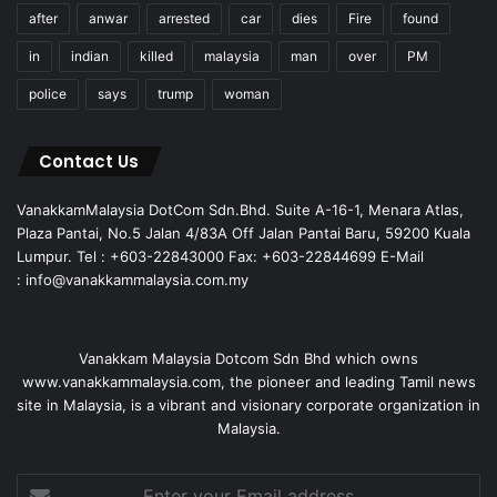
after
anwar
arrested
car
dies
Fire
found
in
indian
killed
malaysia
man
over
PM
police
says
trump
woman
Contact Us
VanakkamMalaysia DotCom Sdn.Bhd. Suite A-16-1, Menara Atlas,
Plaza Pantai, No.5 Jalan 4/83A Off Jalan Pantai Baru, 59200 Kuala
Lumpur. Tel : +603-22843000 Fax: +603-22844699 E-Mail
: info@vanakkammalaysia.com.my
Vanakkam Malaysia Dotcom Sdn Bhd which owns
www.vanakkammalaysia.com, the pioneer and leading Tamil news
site in Malaysia, is a vibrant and visionary corporate organization in
Malaysia.
Enter