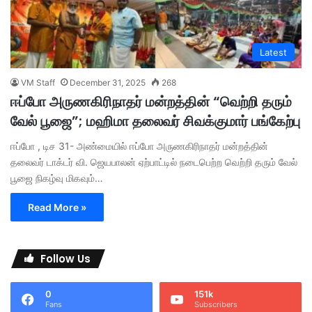
Latest
VM Staff
December 31, 2025
268
ஈப்போ அருணகிரிநாதர் மன்றத்தின் “வெற்றி தரும்
வேல் பூஜை”; மஹிமா தலைவர் சிவக்குமார் பங்கேற்பு
ஈப்போ , டிச 31- அண்மையில் ஈப்போ அருணகிரிநாதர் மன்றத்தின்
தலைவர் டாக்டர் வி. ஜெயபாலன் ஏற்பாட்டில் நடைபெற்ற வெற்றி தரும் வேல்
பூஜை நிகழ்வு மிகவும்…
Read More »
Follow Us
0
151k
Fans
Subscribers