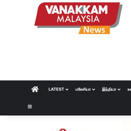
HOME
LATEST
மலேசியா
இந்தியா
உ
Sidebar