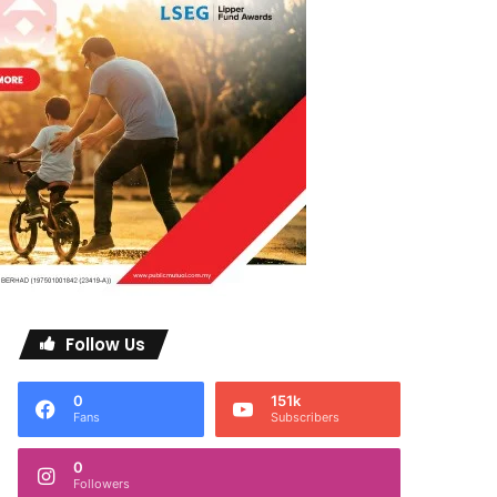
Follow Us
0
151k
Fans
Subscribers
0
Followers