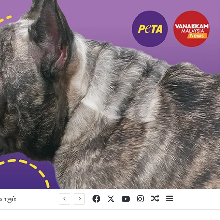
Facebook
X
YouTube
Instagram
Random Article
Sidebar