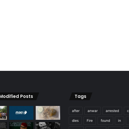
 Modified Posts
Tags
after
anwar
arrested
c
dies
Fire
found
in