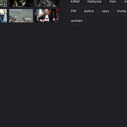
killed
malaysia
man
o
PM
police
says
trump
woman