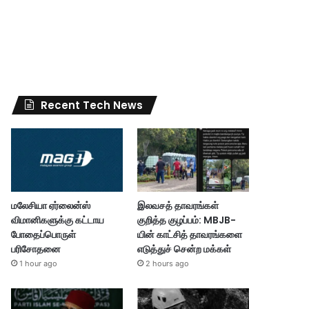
Recent Tech News
மலேசியா ஏர்லைன்ஸ்
இலவசத் தாவரங்கள்
விமானிகளுக்கு கட்டாய
குறித்த குழப்பம்: MBJB-
போதைப்பொருள்
யின் காட்சித் தாவரங்களை
பரிசோதனை
எடுத்துச் சென்ற மக்கள்
1 hour ago
2 hours ago