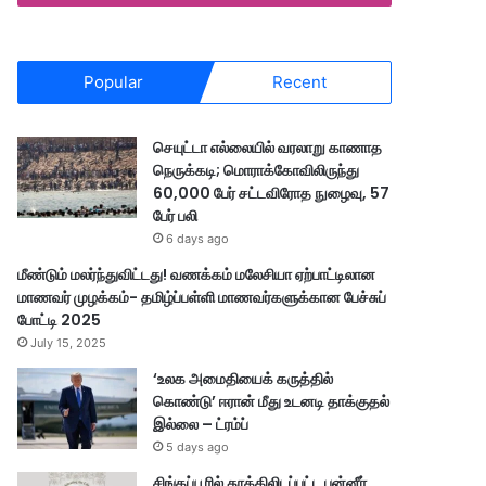
Popular
Recent
செயுட்டா எல்லையில் வரலாறு காணாத
நெருக்கடி; மொராக்கோவிலிருந்து
60,000 பேர் சட்டவிரோத நுழைவு, 57
பேர் பலி
6 days ago
மீண்டும் மலர்ந்துவிட்டது! வணக்கம் மலேசியா ஏற்பாட்டிலான
மாணவர் முழக்கம்- தமிழ்ப்பள்ளி மாணவர்களுக்கான பேச்சுப்
போட்டி 2025
July 15, 2025
‘உலக அமைதியைக் கருத்தில்
கொண்டு’ ஈரான் மீது உடனடி தாக்குதல்
இல்லை – ட்ரம்ப்
5 days ago
சிங்கப்பூரில் தூக்கிலிடப்பட்ட பன்னீர்