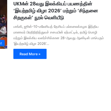
UKMன் 28வது இலக்கியப் பயணத்தின்
‘இயற்றமிழ் விழா 2026’ மற்றும் ‘சிந்தனை
சிறகுகள்’ நூல் வெளியீடு
பாங்கி, ஜூன்-10-மலேசியத் தேசியப் பல்கலைக்கழக இந்திய
மாணவர் பிரதிநிதித்துவச் சபையின் ஏற்பாட்டில், தமிழ் மொழி
மற்றும் இலக்கிய வளர்ச்சிக்கான 28-ஆவது ஆண்டின் மாபெரும்
st
‘இயற்றமிழ் விழா 2026’…
Read More »