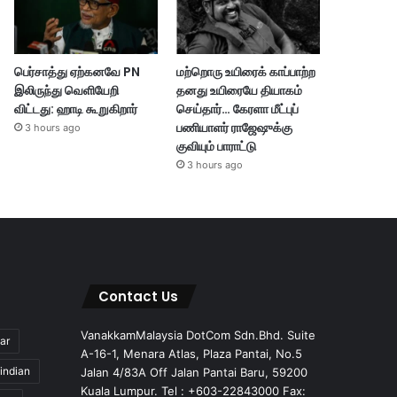
பெர்சாத்து ஏற்கனவே PN
மற்றொரு உயிரைக் காப்பாற்ற
இலிருந்து வெளியேறி
தனது உயிரையே தியாகம்
விட்டது: ஹாடி கூறுகிறார்
செய்தார்… கேரளா மீட்புப்
பணியாளர் ராஜேஷுக்கு
3 hours ago
குவியும் பாராட்டு
3 hours ago
Contact Us
VanakkamMalaysia DotCom Sdn.Bhd. Suite
ar
A-16-1, Menara Atlas, Plaza Pantai, No.5
indian
Jalan 4/83A Off Jalan Pantai Baru, 59200
Kuala Lumpur. Tel : +603-22843000 Fax: