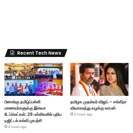
Recent Tech News
பினாங்கு தமிழ்ப்பள்ளி
தமிழக முதல்வர் விஜய் – சங்கீதா
மாணவர்களுக்கு இலவச
விவாகரத்து வழக்கு வாபஸ்
டேப்லெட்கள்; 28 பள்ளிகளில் புதிய
4 hours ago
டிஜிட்டல் கல்வி முயற்சி
4 hours ago