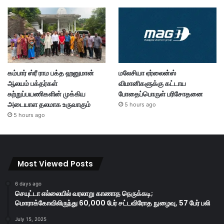
கம்பார் ஸ்ரீ ராம பக்த ஹனுமான்
மலேசியா ஏர்லைன்ஸ்
ஆலயம் பக்தர்கள்
விமானிகளுக்கு கட்டாய
சுற்றுப்பயணிகளின் முக்கிய
போதைப்பொருள் பரிசோதனை
அடையாள தலமாக உருவாகும்
5 hours ago
5 hours ago
Most Viewed Posts
6 days ago
செயுட்டா எல்லையில் வரலாறு காணாத நெருக்கடி;
மொராக்கோவிலிருந்து 60,000 பேர் சட்டவிரோத நுழைவு, 57 பேர் பலி
July 15, 2025