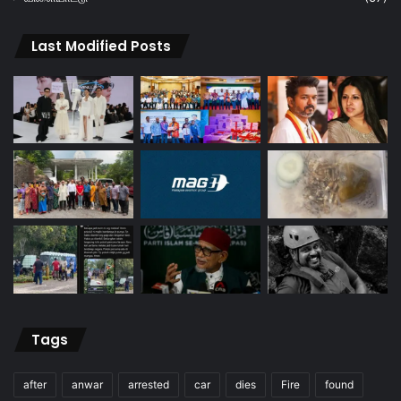
Last Modified Posts
Tags
after
anwar
arrested
car
dies
Fire
found