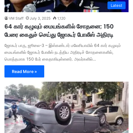
Latest
VM Staff
July 3, 2025
1,120
64 கார் கழுவும் மையங்களில் சோதனை; 150
பேரை கைதுச் செய்து ஜோகூர் போலீஸ் அதிரடி
ஜோகூர் பாரு, ஜூலை-3 – இஸ்கண்டார் மலேசியாவில் 64 கார் கழுவும்
மையங்களில் ஜோகூர் போலீஸ் நடத்திய அதிரடிச் சோதனைகளில்,
மொத்தமாக 150 பேர் கைதாகியுள்ளனர். அவர்களில்…
Read More »