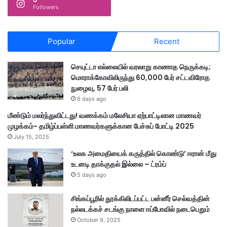
Followers
Popular
Recent
செயுட்டா எல்லையில் வரலாறு காணாத நெருக்கடி;
மொராக்கோவிலிருந்து 60,000 பேர் சட்டவிரோத
நுழைவு, 57 பேர் பலி
6 days ago
மீண்டும் மலர்ந்துவிட்டது! வணக்கம் மலேசியா ஏற்பாட்டிலான மாணவர்
முழக்கம்- தமிழ்ப்பள்ளி மாணவர்களுக்கான பேச்சுப் போட்டி 2025
July 15, 2025
‘உலக அமைதியைக் கருத்தில் கொண்டு’ ஈரான் மீது
உடனடி தாக்குதல் இல்லை – ட்ரம்ப்
5 days ago
சிங்கப்பூரில் தூக்கிலிடப்பட்ட பன்னீர் செல்வத்தின்
நல்லடக்கச் சடங்கு நாளை ஈப்போவில் நடைபெறும்
October 9, 2025