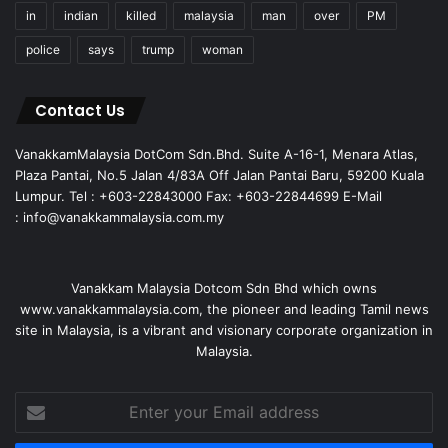
in
indian
killed
malaysia
man
over
PM
police
says
trump
woman
Contact Us
VanakkamMalaysia DotCom Sdn.Bhd. Suite A-16-1, Menara Atlas,
Plaza Pantai, No.5 Jalan 4/83A Off Jalan Pantai Baru, 59200 Kuala
Lumpur. Tel : +603-22843000 Fax: +603-22844699 E-Mail
: info@vanakkammalaysia.com.my
Vanakkam Malaysia Dotcom Sdn Bhd which owns
www.vanakkammalaysia.com, the pioneer and leading Tamil news
site in Malaysia, is a vibrant and visionary corporate organization in
Malaysia.
Enter
your
Email