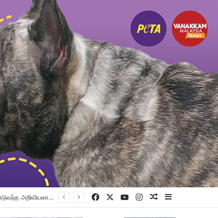
Facebook
X
YouTube
Instagram
Random Article
Sidebar
பெட்டாலிங் குர்ட்வாரா சாஹிப் புதிய கட்டட நிதி திரட்டும் இரவு விருந்து: ம.இ.கா RM 50,000 நிதியுதவி, சீக்கிய சமூகத்துக்கான ஆதரவு தொடரும் – விக்னேஸ்வரன் உறுதி