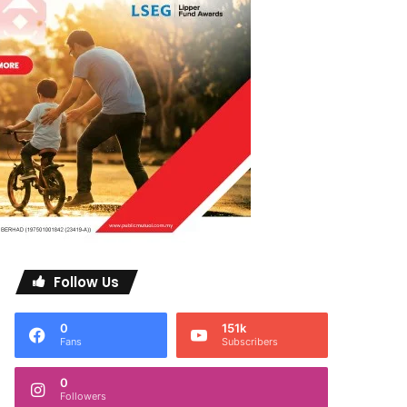
Follow Us
0
151k
Fans
Subscribers
0
Followers