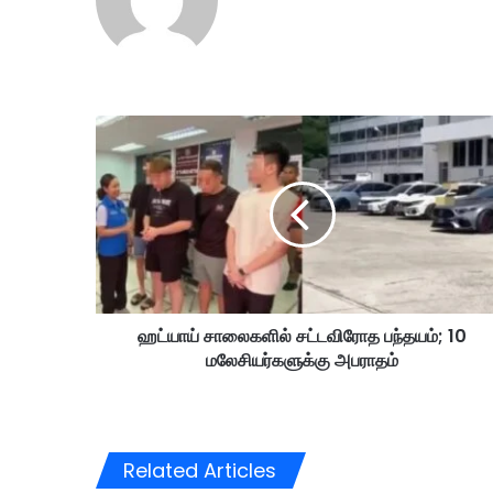
ஹ
ட்
யா
ய்
சா
லை
க
ளி
ல்
ஹட்யாய் சாலைகளில் சட்டவிரோத பந்தயம்; 10
ச
மலேசியர்களுக்கு அபராதம்
ட்
ட
வி
ரோ
த
Related Articles
ப