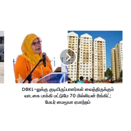
D
B
K
L
-
லு
க்
கு
கு
DBKL-லுக்கு குடியிருப்பாளர்கள் வைத்திருக்கும்
டி
வாடகை பாக்கி மட்டுமே 70 மில்லியன் ரிங்கிட்;
யி
ரு
மேயர் மைமூமா ஏமாற்றம்
ப்
பா
ள
ர்