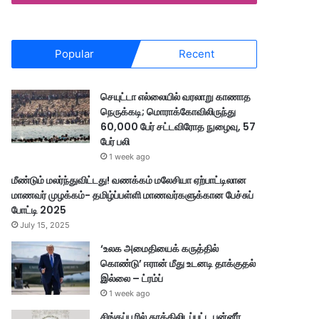
Popular
Recent
செயுட்டா எல்லையில் வரலாறு காணாத
நெருக்கடி; மொராக்கோவிலிருந்து
60,000 பேர் சட்டவிரோத நுழைவு, 57
பேர் பலி
1 week ago
மீண்டும் மலர்ந்துவிட்டது! வணக்கம் மலேசியா ஏற்பாட்டிலான
மாணவர் முழக்கம்- தமிழ்ப்பள்ளி மாணவர்களுக்கான பேச்சுப்
போட்டி 2025
July 15, 2025
‘உலக அமைதியைக் கருத்தில்
கொண்டு’ ஈரான் மீது உடனடி தாக்குதல்
இல்லை – ட்ரம்ப்
1 week ago
சிங்கப்பூரில் தூக்கிலிடப்பட்ட பன்னீர்