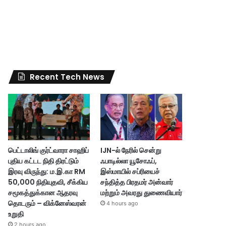
Recent Tech News
பெட்டாலிங் குர்ட்வாரா சாஹிப்
IJN-ல் நேரில் சென்று
புதிய கட்டட நிதி திரட்டும்
ஃபாடில்லா யூசோஃப்,
இரவு விருந்து: ம.இ.கா RM
இஸ்மாயில் சப்ரியைச்
50,000 நிதியுதவி, சீக்கிய
சந்தித்த பிரதமர் அன்வார்
சமூகத்துக்கான ஆதரவு
மற்றும் அவரது துணைவியார்
தொடரும் – விக்னேஸ்வரன்
4 hours ago
உறுதி
2 hours ago