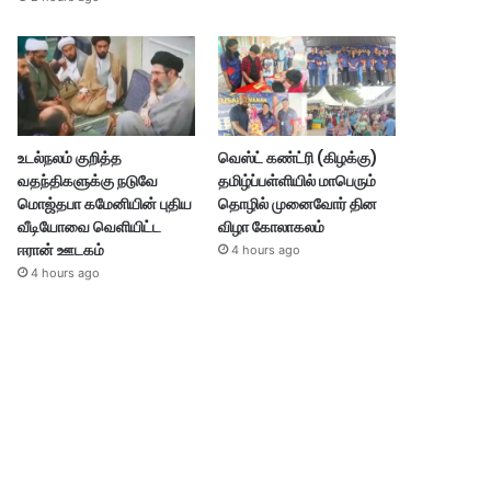
உடல்நலம் குறித்த
வெஸ்ட் கண்ட்ரி (கிழக்கு)
வதந்திகளுக்கு நடுவே
தமிழ்ப்பள்ளியில் மாபெரும்
மொஜ்தபா கமேனியின் புதிய
தொழில் முனைவோர் தின
வீடியோவை வெளியிட்ட
விழா கோலாகலம்
ஈரான் ஊடகம்
4 hours ago
4 hours ago