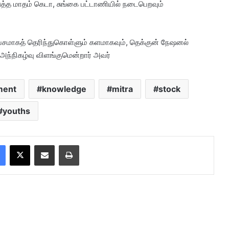
்த மாதம் கெடா, சுங்கை பட்டாணியில் நடைபெறவும்
சமாகத் தெரிந்துகொள்ளும் களமாகவும், தெக்குன் நேஷனல்
ந்நிகழ்வு விளங்குமென்றார் அவர்
ment
knowledge
mitra
stock
youths
Facebook
X
Share via Email
Print