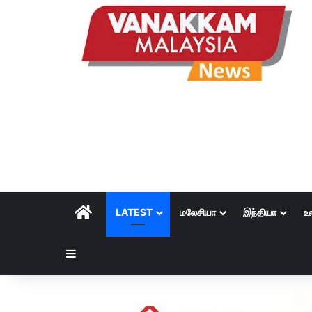
HOME
LATEST
மலேசியா
இந்தியா
உ
Sidebar