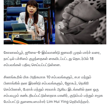
a
n
e
m
a
i
l
கோலாலம்பூர், ஜூலை-6-இவ்வாண்டு ஜனவரி முதல் மார்ச் வரை,
நாட்டில் பச்சிளம் குழந்தைகள் கைவிடப்பட்டது தொடர்பில் 18
சம்பவங்கள் பதிவு செய்யப்பட்டுள்ளன.
சிலாங்கூரில் மிக அதிகமாக 10 சம்பவங்களும், சபா மற்றும்
பினாங்கில் தலா இரண்டு சம்பவங்களும், ஜோகூர், நெகிரி
செம்பிலான், பேராக் மற்றும் சரவாக் ஆகிய இடங்களில் தலா ஒரு
சம்பவமும் கண்டறியப்பட்டுள்ளதாக மகளிர், குடும்பம் மற்றும் சமூக
மேம்பாட்டு துணையமைச்சர் Lim Hui Ying தெரிவித்தார்.