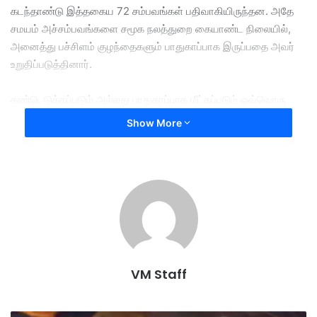
கடந்தாண்டு இத்தகைய 72 சம்பவங்கள் பதிவாகியிருந்தன. அதே
சமயம் அச்சம்பவங்களை சமூக நலத்துறை கையாண்ட நிலையில்,
அனைத்து பச்சிளம் குழந்தைகளும் பாதுகாப்பாக இருப்பதை அவர்
உறுதிப்படுத்தினார்.
கண்டெடுக்கப்படும் அல்லது பாதுகாப்பாக மீட்கப்படும் ஒவ்வொரு
சிசுவுக்கும் 2001 ஆம் ஆண்டு சிறார் சட்டத்தின் கீழ் உடனடி
Show More
பாதுகாப்பு வழங்கப்படும். அதோடு விசாரணை நடத்துவது, சமூக
அறிக்கையைத் தயார் செய்வது, உரிய நடவடிக்கை எடுப்பது என
அடுத்தக் கட்டப் பணிகளும் மேற்கொள்ளப்படும் என Lim Hui Ying
நாடாளுமன்றத்தில் விளக்கினார்.
பச்சிளம் குழந்தைகள் கைவிடப்படும் சம்பவங்களை எதிர்கொள்ள,
சமூக நலத் துறை மற்றும் தேசிய மக்கள் தொகை மற்றும் குடும்ப
மேம்பாட்டு வாரியம் ஆகியவற்றின் மூலம் தடுப்பு, பாதுகாப்பு மற்றும்
VM Staff
உடனடி நடவடிக்கை ஆகியவற்றை உள்ளடக்கிய பல்வேறு
அணுகுமுறைகளையும் அமைச்சு செயல்படுத்தி வருகிறது.