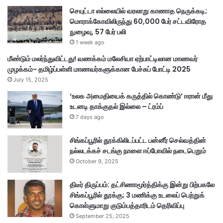
செயுட்டா எல்லையில் வரலாறு காணாத நெருக்கடி;
மொராக்கோவிலிருந்து 60,000 பேர் சட்டவிரோத
நுழைவு, 57 பேர் பலி
1 week ago
மீண்டும் மலர்ந்துவிட்டது! வணக்கம் மலேசியா ஏற்பாட்டிலான மாணவர்
முழக்கம்- தமிழ்ப்பள்ளி மாணவர்களுக்கான பேச்சுப் போட்டி 2025
July 15, 2025
‘உலக அமைதியைக் கருத்தில் கொண்டு’ ஈரான் மீது
உடனடி தாக்குதல் இல்லை – ட்ரம்ப்
7 days ago
சிங்கப்பூரில் தூக்கிலிடப்பட்ட பன்னீர் செல்வத்தின்
நல்லடக்கச் சடங்கு நாளை ஈப்போவில் நடைபெறும்
October 9, 2025
திடீர் திருப்பம்: தட்சிணாமூர்த்திக்கு இன்று பிற்பகலே
சிங்கப்பூரில் தூக்கு; 3 மணிக்கு உடலைப் பெற்றுக்
கொள்ளுமாறு குடும்பத்தாரிடம் தெரிவிப்பு
September 25, 2025