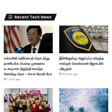
Recent Tech News
மக்களின் எதிர்ப்பைத் தொடர்ந்து
இஸ்ரேலுக்கு அனுப்பப்படவிருந்த
தானியக்க அபராத முறையை
சரக்குக் கொள்கலன் ஜோகூரில்
உடனடியாக நிறுத்தி வைத்த
பறிமுதல்
பினாங்கு அரசு – சௌ கோன் யோ
3 hours ago
1 hour ago