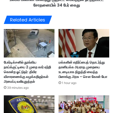
டை
சோதனையில் 34 பேர் கைது
ந்
நீ
து
க்
சூ
Related Articles
க
தா
ம்
ட்
;
ட
F
மை
I
ய
F
த்
A
தி
மு
ல்
போர்டிக்சனில் தூங்கிய
மக்களின் எதிர்ப்பைத் தொடர்ந்து
டி
ந
நாய்க்குட்டியை 2 முறை கார் ஏற்றி
தானியக்க அபராத முறையை
வு
ட
கொன்ற ஓட்டுநர்: தீவிர
உடனடியாக நிறுத்தி வைத்த
த்
விசாரணைக்கு வழக்கறிஞர்கள்
பினாங்கு அரசு – சௌ கோன் யோ
த
அமைப்பு வலியுறுத்தல்
1 hour ago
ப்
39 minutes ago
ப
ட்
ட
சோ
த