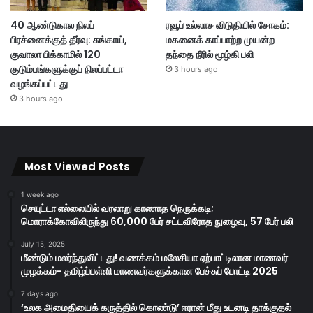
40 ஆண்டுகால நிலப்
ரவூப் உல்லாச விடுதியில் சோகம்:
பிரச்னைக்குத் தீர்வு: சுங்காய்,
மகனைக் காப்பாற்ற முயன்ற
குவாலா பிக்காமில் 120
தந்தை நீரில் மூழ்கி பலி
குடும்பங்களுக்குப் நிலப்பட்டா
3 hours ago
வழங்கப்பட்டது
3 hours ago
Most Viewed Posts
1 week ago
செயுட்டா எல்லையில் வரலாறு காணாத நெருக்கடி;
மொராக்கோவிலிருந்து 60,000 பேர் சட்டவிரோத நுழைவு, 57 பேர் பலி
July 15, 2025
மீண்டும் மலர்ந்துவிட்டது! வணக்கம் மலேசியா ஏற்பாட்டிலான மாணவர்
முழக்கம்- தமிழ்ப்பள்ளி மாணவர்களுக்கான பேச்சுப் போட்டி 2025
7 days ago
‘உலக அமைதியைக் கருத்தில் கொண்டு’ ஈரான் மீது உடனடி தாக்குதல்