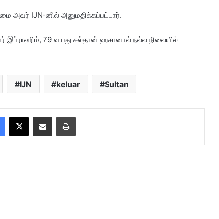
மை அவர் IJN-னில் அனுமதிக்கப்பட்டார்.
ர் இப்ராஹிம், 79 வயது சுல்தான் ஹசானால் நல்ல நிலையில்
IJN
keluar
Sultan
Facebook
X
Share via Email
Print