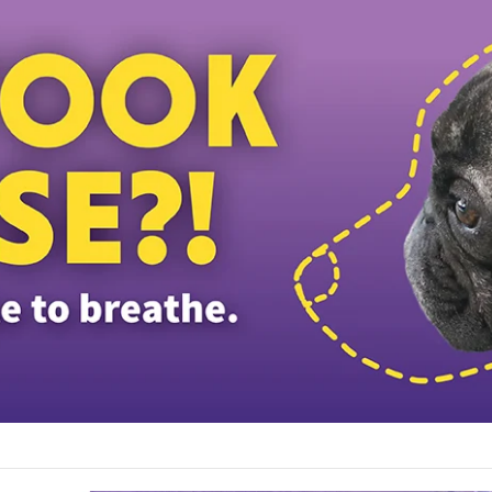
சாலையில் MPV வாகனம் காட்டு யானைக் கூட்டத்தின் மீது மோதியதில் தம்பதியின