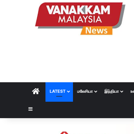
HOME
LATEST
மலேசியா
இந்தியா
உ
Sidebar