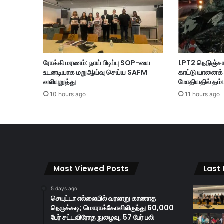
ன்
ன
ன்
சு
ற்
று
ரோக்கி மரணம்: நாய் பிடிப்பு SOP-யை
LPT2 நெடுஞ்ச
லா
உடனடியாக மறுஆய்வு செய்ய SAFM
காட்டு யானைக் க
வி
வலியுறுத்து
மோதியதில் தம்
சா
10 hours ago
11 hours ago
வி
ல்
ம
லே
சி
யா
வு
Most Viewed Posts
Last
க்
கு
ள்
5 days ago
செயுட்டா எல்லையில் வரலாறு காணாத
நு
நெருக்கடி; மொராக்கோவிலிருந்து 60,000
ழை
பேர் சட்டவிரோத நுழைவு, 57 பேர் பலி
ந்