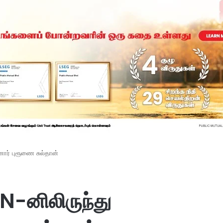
னார் புரூணை சுல்தான்
JN-னிலிருந்து