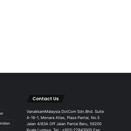
Contact Us
VanakkamMalaysia DotCom Sdn.Bhd. Suite
ar
A-16-1, Menara Atlas, Plaza Pantai, No.5
indian
Jalan 4/83A Off Jalan Pantai Baru, 59200
Kuala Lumpur. Tel : +603-22843000 Fax: