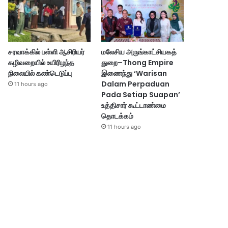
சரவாக்கில் பள்ளி ஆசிரியர்
மலேசிய அருங்காட்சியகத்
கழிவறையில் உயிரிழந்த
துறை–Thong Empire
நிலையில் கண்டெடுப்பு
இணைந்து ‘Warisan
Dalam Perpaduan
11 hours ago
Pada Setiap Suapan’
உத்திசார் கூட்டாண்மை
தொடக்கம்
11 hours ago