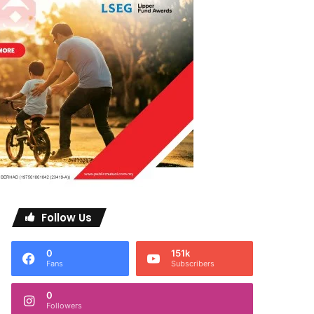
Follow Us
0
151k
Fans
Subscribers
0
Followers