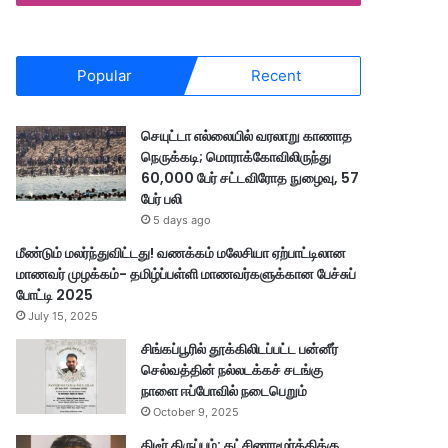
Popular
Recent
செயுட்டா எல்லையில் வரலாறு காணாத
நெருக்கடி; மொராக்கோவிலிருந்து
60,000 பேர் சட்டவிரோத நுழைவு, 57
பேர் பலி
5 days ago
மீண்டும் மலர்ந்துவிட்டது! வணக்கம் மலேசியா ஏற்பாட்டிலான
மாணவர் முழக்கம்- தமிழ்ப்பள்ளி மாணவர்களுக்கான பேச்சுப்
போட்டி 2025
July 15, 2025
சிங்கப்பூரில் தூக்கிலிடப்பட்ட பன்னீர்
செல்வத்தின் நல்லடக்கச் சடங்கு
நாளை ஈப்போவில் நடைபெறும்
October 9, 2025
திடீர் திருப்பம்: தட்சிணாமூர்த்திக்கு