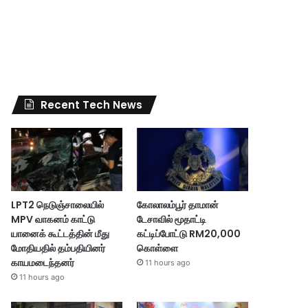
Recent Tech News
LPT2 நெடுஞ்சாலையில்
கோலாலம்பூர் தாமான்
MPV வாகனம் காட்டு
டேசாவில் மூதாட்டி
யானைக் கூட்டத்தின் மீது
கட்டிப்போட்டு RM20,000
மோதியதில் தம்பதியினர்
கொள்ளை
காயமடைந்தனர்
11 hours ago
11 hours ago