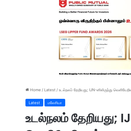
Home
/
Latest
/
உடல்நலம் தேறியது; IJN-னிலிருந்து வெளியேறி
Latest
மலேசியா
உடல்நலம் தேறியது; I