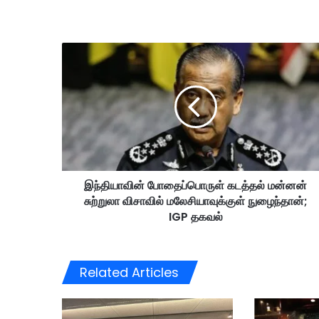
இ
ந்
தி
யா
வி
ன்
போ
தை
ப்
இந்தியாவின் போதைப்பொருள் கடத்தல் மன்னன்
பொ
சுற்றுலா விசாவில் மலேசியாவுக்குள் நுழைந்தான்;
ரு
ள்
IGP தகவல்
க
ட
த்
Related Articles
த
ல்
ம