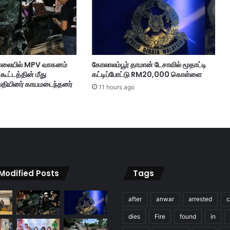
யி
ட்
டு
வை
ர
லா
ாலையில் MPV வாகனம்
கோலாலம்பூர் தாமான் டேசாவில் மூதாட்டி
ன
ூட்டத்தின் மீது
கட்டிப்போட்டு RM20,000 கொள்ளை
2
பதியினர் காயமடைந்தனர்
ஆ
11 hours ago
ட
வ
ர்
க
ள்
;
பி
 Modified Posts
Tags
னா
ங்
கு
after
anwar
arrested
c
போ
லீ
dies
Fire
found
in
ஸ்