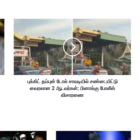
பு
க்
கி
ட்
த
ம்
பு
ன்
டோ
புக்கிட் தம்புன் டோல் சாவடியில் சண்டையிட்டு
ல்
வைரலான 2 ஆடவர்கள்; பினாங்கு போலீஸ்
சா
வ
விசாரணை
டி
யி
ல்
ச
ண்
டை