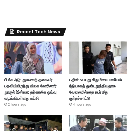
Recent Tech News
பி.கே.ஆர். துணைத் தலைவர்
பதின்மவயது சிறுமியை பாலியல்
பதவியிலிருந்து விலக கோரினார்
ரீதியாகத் துன்புறுத்தியதாக
நூருல் இஸ்ஸா; தற்காலிக ஓய்வு
வேலையில்லாத நபர் மீது
வழங்கியுள்ளது கட்சி
குற்றச்சாட்டு
2 hours ago
4 hours ago