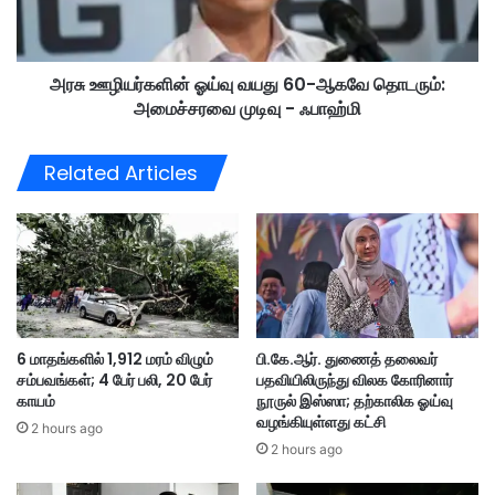
கு
ர்
indonesia
Nearly
Prabowo
ம்
க
ப
ளி
லை
அரசு ஊழியர்களின் ஓய்வு வயது 60-ஆகவே தொடரும்:
president
Sanskrit
traces
ன்
போ
அமைச்சரவை முடிவு - ஃபாஹ்மி
ஓ
லீ
ய்
ஸ்
வு
Related Articles
வ
வ
லை
ய
வீ
து
ச்
6
சு
0
-
ஆ
க
6 மாதங்களில் 1,912 மரம் விழும்
பி.கே.ஆர். துணைத் தலைவர்
வே
சம்பவங்கள்; 4 பேர் பலி, 20 பேர்
பதவியிலிருந்து விலக கோரினார்
தொ
காயம்
நூருல் இஸ்ஸா; தற்காலிக ஓய்வு
ட
வழங்கியுள்ளது கட்சி
2 hours ago
ரு
2 hours ago
ம்
: