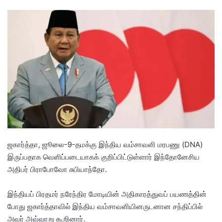
e
n
d
a
n
e
m
a
i
l
ஜகார்த்தா, ஜூலை-9-​தமக்கு இந்திய வம்சாவளி மரபணு (DNA)
இருப்பதாக வெளிப்படையாகக் குறிப்பிட்டுள்ளார் இந்தோனேசிய
அதிபர் பிராபோவோ சுபியாந்தோ.
இந்தியப் பிரதமர் நரேந்திர மோடியின் அதிகாரத்துவப் பயணத்தின்
போது ஜகார்த்தாவில் இந்திய வம்சாவளியினருடனான சந்திப்பில்
அவர் அவ்வாறு கூறினார்.