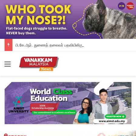
பி.கே.ஆர். துணைத் தலைவர் பதவியிலிருந்து விலக கோரினார் நூருல் இஸ்ஸா; தற்காலிக ஓய்வு வழங்கியுள்ளது கட்சி
Menu