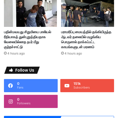
அ
மை
ச்
ச
ர
வை
பதின்மவயது சிறுமியை பாலியல்
பராமரிப்பு மையத்தில் தங்கியிருந்த
மு
ரீதியாகத் துன்புறுத்தியதாக
ஆடவர் தலையில் மழுங்கிய
டி
வேலையில்லாத நபர் மீது
பொருளால் தாக்கப்பட்ட
வு
குற்றச்சாட்டு
காயங்களுடன் மரணம்
-
4 hours ago
4 hours ago
ஃ
பா
ஹ்
Follow Us
மி
0
151k
Fans
Subscribers
0
Followers