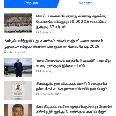
Popular
Recent
செயுட்டா எல்லையில் வரலாறு காணாத நெருக்கடி;
மொராக்கோவிலிருந்து 60,000 பேர் சட்டவிரோத
நுழைவு, 57 பேர் பலி
5 days ago
மீண்டும் மலர்ந்துவிட்டது! வணக்கம் மலேசியா ஏற்பாட்டிலான மாணவர்
முழக்கம்- தமிழ்ப்பள்ளி மாணவர்களுக்கான பேச்சுப் போட்டி 2025
July 15, 2025
‘உலக அமைதியைக் கருத்தில் கொண்டு’ ஈரான் மீது
உடனடி தாக்குதல் இல்லை – ட்ரம்ப்
4 days ago
சிங்கப்பூரில் தூக்கிலிடப்பட்ட பன்னீர் செல்வத்தின்
நல்லடக்கச் சடங்கு நாளை ஈப்போவில் நடைபெறும்
October 9, 2025
திடீர் திருப்பம்: தட்சிணாமூர்த்திக்கு இன்று பிற்பகலே
சிங்கப்பூரில் தூக்கு; 3 மணிக்கு உடலைப் பெற்றுக்