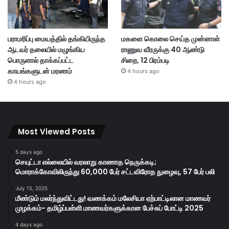
பராமரிப்பு மையத்தில் தங்கியிருந்த
மகளை கொலை செய்த முன்னாள்
ஆடவர் தலையில் மழுங்கிய
ராணுவ வீரருக்கு 40 ஆண்டு
பொருளால் தாக்கப்பட்ட
சிறை, 12 பிரம்படி
காயங்களுடன் மரணம்
4 hours ago
4 hours ago
Most Viewed Posts
5 days ago
செயுட்டா எல்லையில் வரலாறு காணாத நெருக்கடி;
மொராக்கோவிலிருந்து 60,000 பேர் சட்டவிரோத நுழைவு, 57 பேர் பலி
July 15, 2025
மீண்டும் மலர்ந்துவிட்டது! வணக்கம் மலேசியா ஏற்பாட்டிலான மாணவர்
முழக்கம்- தமிழ்ப்பள்ளி மாணவர்களுக்கான பேச்சுப் போட்டி 2025
4 days ago