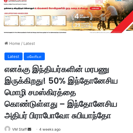
Home
/
Latest
Latest
மலேசியா
எனக்கு இந்தியர்களின் மரபணு
இருக்கிறது! 50% இந்தோனேசிய
மொழி சமஸ்கிரத்தை
கொண்டுள்ளது – இந்தோனேசிய
அதிபர் பிராபோவோ சுபியாந்தோ
VM Staff
S
4 weeks ago