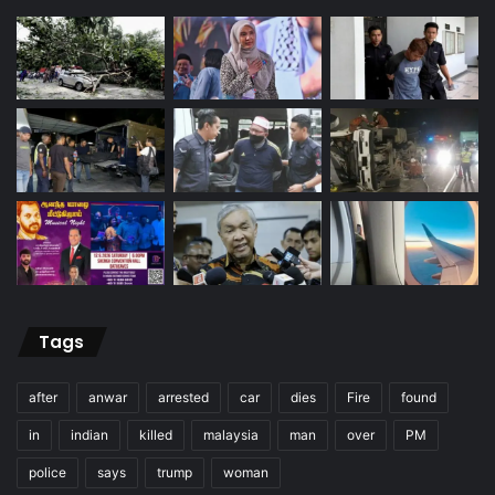
Tags
after
anwar
arrested
car
dies
Fire
found
in
indian
killed
malaysia
man
over
PM
police
says
trump
woman