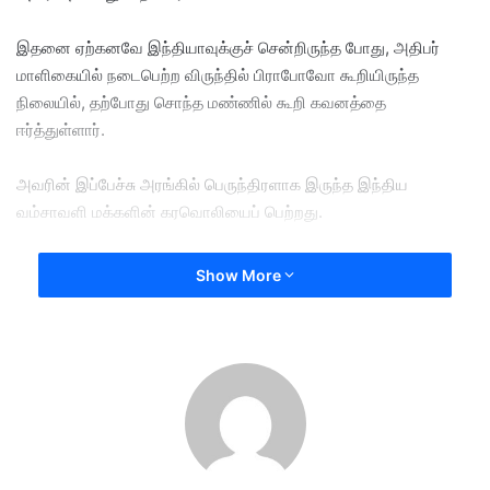
இதனை ஏற்கனவே இந்தியாவுக்குச் சென்றிருந்த போது, அதிபர்
மாளிகையில் நடைபெற்ற விருந்தில் பிராபோவோ கூறியிருந்த
நிலையில், தற்போது சொந்த மண்ணில் கூறி கவனத்தை
ஈர்த்துள்ளார்.
அவரின் இப்பேச்சு அரங்கில் பெருந்திரளாக இருந்த இந்திய
வம்சாவளி மக்களின் கரவொலியைப் பெற்றது.
இது, இரு நாடுகளுக்கும் இடையிலான ஆழமான இரத்த உறவை
Show More
உலகிற்கு உணர்த்தியுள்ளதாகக் குறிப்பிட்ட அவர், இந்தோனேசியா
மீதான இந்திய நாகரீகத்தின் பெரும் தாக்கம் குறித்தும் பெருமிதம்
தெரிவித்தார்.
குறிப்பாக, இந்தோனேசிய மொழியின் வேர்களைப் பற்றிப் பேசிய
பிராபோவோ, இந்தோனேசிய மொழியில் உள்ள சொற்களில் சுமார் 50
விழுக்காடு சமஸ்கிருத மொழியிலிருந்து வந்தவை என்பதைச் சுட்டிக்
காட்டினார்.