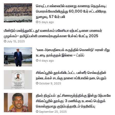
ப
செயுட்டா எல்லையில் வரலாறு காணாத நெருக்கடி;
டு
மொராக்கோவிலிருந்து 60,000 பேர் சட்டவிரோத
த்
நுழைவு, 57 பேர் பலி
தி
5 days ago
க்
மீண்டும் மலர்ந்துவிட்டது! வணக்கம் மலேசியா ஏற்பாட்டிலான மாணவர்
கொ
முழக்கம்- தமிழ்ப்பள்ளி மாணவர்களுக்கான பேச்சுப் போட்டி 2025
ள்
July 15, 2025
ள
வே
‘உலக அமைதியைக் கருத்தில் கொண்டு’ ஈரான் மீது
ண்
உடனடி தாக்குதல் இல்லை – ட்ரம்ப்
டு
4 days ago
கோ
ள்
சிங்கப்பூரில் தூக்கிலிடப்பட்ட பன்னீர் செல்வத்தின்
நல்லடக்கச் சடங்கு நாளை ஈப்போவில் நடைபெறும்
October 9, 2025
திடீர் திருப்பம்: தட்சிணாமூர்த்திக்கு இன்று பிற்பகலே
சிங்கப்பூரில் தூக்கு; 3 மணிக்கு உடலைப் பெற்றுக்
கொள்ளுமாறு குடும்பத்தாரிடம் தெரிவிப்பு
September 25, 2025