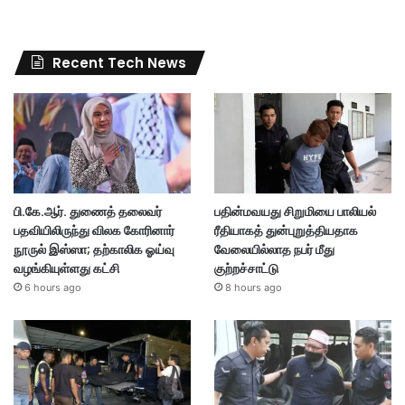
Recent Tech News
பி.கே.ஆர். துணைத் தலைவர்
பதின்மவயது சிறுமியை பாலியல்
பதவியிலிருந்து விலக கோரினார்
ரீதியாகத் துன்புறுத்தியதாக
நூருல் இஸ்ஸா; தற்காலிக ஓய்வு
வேலையில்லாத நபர் மீது
வழங்கியுள்ளது கட்சி
குற்றச்சாட்டு
6 hours ago
8 hours ago