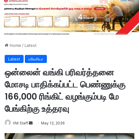
Home
/
Latest
Latest
மலேசியா
ஒன்லைன் வங்கி பரிவர்த்தனை
மோசடி பாதிக்கப்பட்ட பெண்ணுக்கு
166,000 ரிங்கிட் வழங்கும்படி மே
பேங்கிற்கு உத்தரவு
VM Staff
S
May 12, 2026
e
n