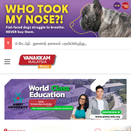
பி.கே.ஆர். துணைத் தலைவர் பதவியிலிருந்து விலக கோரினார் நூருல் இஸ்ஸா; தற்காலிக ஓய்வு வழங்கியுள்ளது கட்சி
Menu