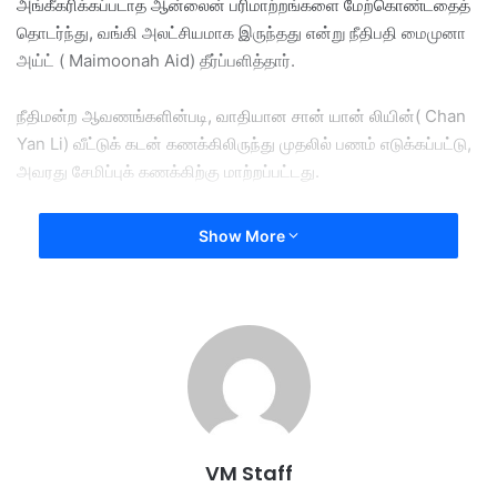
அங்கீகரிக்கப்படாத ஆன்லைன் பரிமாற்றங்களை மேற்கொண்டதைத்
தொடர்ந்து, வங்கி அலட்சியமாக இருந்தது என்று நீதிபதி மைமுனா
அய்ட் ( Maimoonah Aid) தீர்ப்பளித்தார்.
நீதிமன்ற ஆவணங்களின்படி, வாதியான சான் யான் லியின்( Chan
Yan Li) வீட்டுக் கடன் கணக்கிலிருந்து முதலில் பணம் எடுக்கப்பட்டு,
அவரது சேமிப்புக் கணக்கிற்கு மாற்றப்பட்டது.
பின்னர், 2021 ஆம் ஆண் ஜூன் 26 மற்றும் ஜூலை 2, ஆம்
Show More
தேதிக்கிடையில் , பல மூன்றாம் தரப்பு வங்கிக் கணக்குகளுக்குப்
அப்பணம் படிப்படியாக அனுப்பப்பட்டது.
அதே ஆண்டு ஜூலை 15 ஆம் தேதியன்று , தனது Maybank2u
கணக்கைச் சரிபார்த்தபோதுதான், இந்தப் பரிவர்த்தனைகள்
நடந்திருப்பதை வாதி உணர்ந்தார். பின்னர் அவர் போலீஸ்
நிலையத்தில் புகார் செய்தார்.
VM Staff
தங்கள் Maybank2u அமைப்பில் எந்தப் பிரச்சனையும் இல்லை