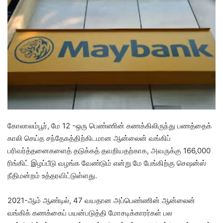
d
a
n
e
m
a
i
l
கோலாலம்பூர், மே 12 -ஒரு பெண்ணின் கணக்கிலிருந்து பணத்தைக்
காலி செய்த சந்தேகத்திற்கிடமான ஆன்லைன் வங்கிப்
பரிவர்த்தனைகளைத் தடுக்கத் தவறியதற்காக, அவருக்கு 166,000
ரிங்கிட் இழப்பீடு வழங்க வேண்டும் என்று மே பேங்கிற்கு செஷன்ஸ்
நீதிமன்றம் உத்தரவிட்டுள்ளது.
2021-ஆம் ஆண்டில், 47 வயதான அப்பெண்ணின் ஆன்லைன்
வங்கிக் கணக்கைப் பயன்படுத்தி மோசடிக்காரர்கள் பல