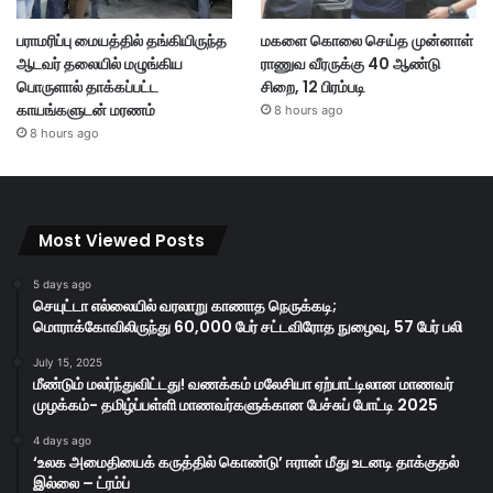
பராமரிப்பு மையத்தில் தங்கியிருந்த
மகளை கொலை செய்த முன்னாள்
ஆடவர் தலையில் மழுங்கிய
ராணுவ வீரருக்கு 40 ஆண்டு
பொருளால் தாக்கப்பட்ட
சிறை, 12 பிரம்படி
காயங்களுடன் மரணம்
8 hours ago
8 hours ago
Most Viewed Posts
5 days ago
செயுட்டா எல்லையில் வரலாறு காணாத நெருக்கடி;
மொராக்கோவிலிருந்து 60,000 பேர் சட்டவிரோத நுழைவு, 57 பேர் பலி
July 15, 2025
மீண்டும் மலர்ந்துவிட்டது! வணக்கம் மலேசியா ஏற்பாட்டிலான மாணவர்
முழக்கம்- தமிழ்ப்பள்ளி மாணவர்களுக்கான பேச்சுப் போட்டி 2025
4 days ago
‘உலக அமைதியைக் கருத்தில் கொண்டு’ ஈரான் மீது உடனடி தாக்குதல்
இல்லை – ட்ரம்ப்