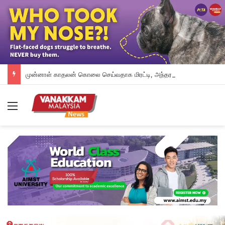
முன்னாள் காதலன் கொலை செய்வதாக மிரட்டி, அந்தரங்க வீடியோவைப் பகிர்ந்ததாகப் புகார் கொடுத்துள்ள தாதி
Menu