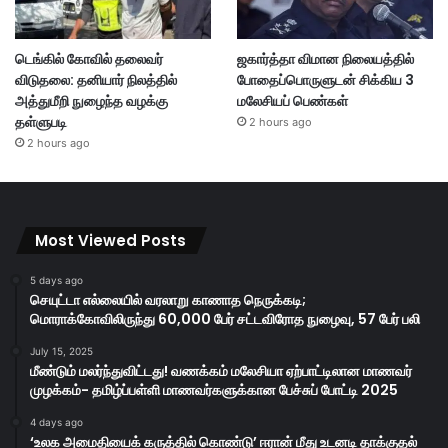
டெங்கில் கோவில் தலைவர்
ஜகார்த்தா விமான நிலையத்தில்
விடுதலை: தனியார் நிலத்தில்
போதைப்பொருளுடன் சிக்கிய 3
அத்துமீறி நுழைந்த வழக்கு
மலேசியப் பெண்கள்
தள்ளுபடி
2 hours ago
2 hours ago
Most Viewed Posts
5 days ago
செயுட்டா எல்லையில் வரலாறு காணாத நெருக்கடி;
மொராக்கோவிலிருந்து 60,000 பேர் சட்டவிரோத நுழைவு, 57 பேர் பலி
July 15, 2025
மீண்டும் மலர்ந்துவிட்டது! வணக்கம் மலேசியா ஏற்பாட்டிலான மாணவர்
முழக்கம்- தமிழ்ப்பள்ளி மாணவர்களுக்கான பேச்சுப் போட்டி 2025
4 days ago
‘உலக அமைதியைக் கருத்தில் கொண்டு’ ஈரான் மீது உடனடி தாக்குதல்