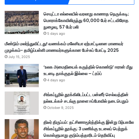
செயுட்டா எல்லையில் வரலாறு காணாத நெருக்கடி;
மொராக்கோவிலிருந்து 60,000 பேர் சட்டவிரோத
நுழைவு, 57 பேர் பலி
5 days ago
மீண்டும் மலர்ந்துவிட்டது! வணக்கம் மலேசியா ஏற்பாட்டிலான மாணவர்
முழக்கம்- தமிழ்ப்பள்ளி மாணவர்களுக்கான பேச்சுப் போட்டி 2025
July 15, 2025
‘உலக அமைதியைக் கருத்தில் கொண்டு’ ஈரான் மீது
உடனடி தாக்குதல் இல்லை – ட்ரம்ப்
4 days ago
சிங்கப்பூரில் தூக்கிலிடப்பட்ட பன்னீர் செல்வத்தின்
நல்லடக்கச் சடங்கு நாளை ஈப்போவில் நடைபெறும்
October 9, 2025
திடீர் திருப்பம்: தட்சிணாமூர்த்திக்கு இன்று பிற்பகலே
சிங்கப்பூரில் தூக்கு; 3 மணிக்கு உடலைப் பெற்றுக்
கொள்ளுமாறு குடும்பத்தாரிடம் தெரிவிப்பு