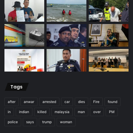
Tags
after
anwar
arrested
car
dies
Fire
found
in
indian
killed
malaysia
man
over
PM
police
says
trump
woman