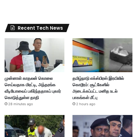
Recent Tech News
முன்னாள் காதலன் கொலை
தமிழ்நாடு எக்ஸ்பிரஸ் இரயிலில்
செய்வதாக மிரட்டி, அந்தரங்க
கொடூரம்: சூட்கேஸில்
வீடியோவைப் பகிர்ந்ததாகப் புகார்
அடைக்கப்பட்ட மனித உடல்
கொடுத்துள்ள தாதி
பாகங்கள் மீட்பு
28 minutes ago
2 hours ago