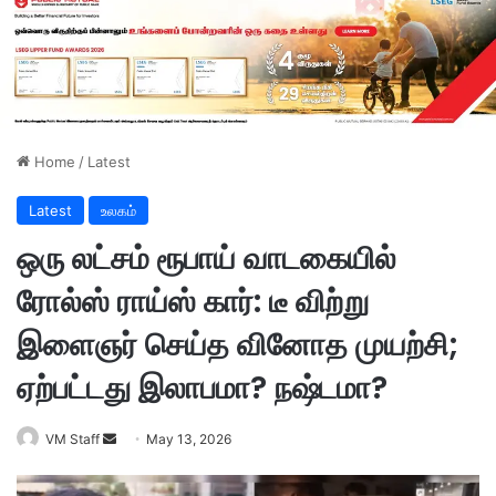
Home
/
Latest
Latest
உலகம்
ஒரு லட்சம் ரூபாய் வாடகையில்
ரோல்ஸ் ராய்ஸ் கார்: டீ விற்று
இளைஞர் செய்த வினோத முயற்சி;
ஏற்பட்டது இலாபமா? நஷ்டமா?
VM Staff
S
May 13, 2026
e
n