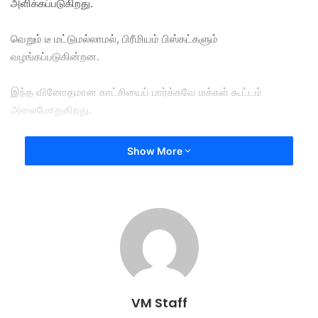
அளிக்கப்படுகிறது.
வெறும் டீ மட்டுமல்லாமல், பிரீமியம் பிஸ்கட்களும்
வழங்கப்படுகின்றன.
இந்த வினோதமான காட்சியைப் பார்க்கவே மக்கள் கூட்டம்
அலைமோதுகிறது.
​சரி, இந்தத் தொழிலில் இலாபம் கிடைத்ததா? என நீங்கள் கேட்பது
Show More
எங்களுக்கும் தெரிகிறது.
அதற்கு பதில் கொடுக்கும் வகையில், இந்த இளைஞர் வெளியிட்ட
வீடியோவில் தனது வரவு-செலவு கணக்கைப் பகிர்ந்துள்ளார்.
கார் வாடகை மற்றும் இதர செலவுகள் சேர்த்து மொத்தம் 108,000
ரூபாய் அவர் முதலீடு செய்துள்ளார்.
VM Staff
ஆனால், அவருக்குக் கிடைத்த வருமானம் 88,400 ரூபாய் மட்டுமே.