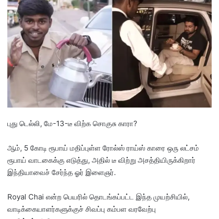
d
a
n
e
m
a
i
l
புது டெல்லி, மே-13-டீ விற்க சொகுசு காரா?
ஆம், 5 கோடி ரூபாய் மதிப்புள்ள ரோல்ஸ் ராய்ஸ் காரை ஒரு லட்சம்
ரூபாய் வாடகைக்கு எடுத்து, அதில் டீ விற்று அசத்தியிருக்கிறார்
இந்தியாவைச் சேர்ந்த ஓர் இளைஞர்.
​Royal Chai என்ற பெயரில் தொடங்கப்பட்ட இந்த முயற்சியில்,
வாடிக்கையாளர்களுக்குச் சிவப்பு கம்பள வரவேற்பு