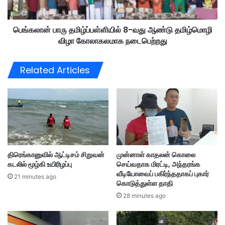
கு
த
அ
மி
ர
பெங்கலான் பாரு தமிழ்ப்பள்ளியில் 8-வது ஆண்டு தமிழ்மொழி
ழ்
சு
விழா கோலாகலமாக நடைபெற்றது
ப்
ப்
ப
ப
ள்
Related Articles
த
ளி
வி
யி
;
ல்
மு
8
த
-
ல்
வ
வ
து
ர்
ஆ
திரெங்கானுவில் ஆட்டிசம் சிறுவன்
முன்னாள் காதலன் கொலை
வி
ண்
கடலில் மூழ்கி உயிரிழப்பு
செய்வதாக மிரட்டி, அந்தரங்க
ஜ
டு
வீடியோவைப் பகிர்ந்ததாகப் புகார்
யி
த
21 minutes ago
கொடுத்துள்ள தாதி
ன்
மி
28 minutes ago
செ
ழ்
ய
மொ
லா
ழி