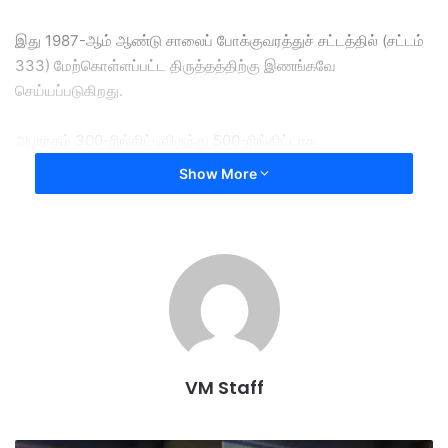
இது 1987-ஆம் ஆண்டு சாலைப் போக்குவரத்துச் சட்டத்தில் (சட்டம்
333) மேற்கொள்ளப்பட்ட திருத்தத்திற்கு இணங்கவே
செய்யப்படுகிறது.
அபராதம் 300-ரிங்கிட்டிலிருந்து 500-ரிங்கிட்டாக
உயர்த்தப்பட்டிருப்பது, விதிமீறலில் ஈடுபடும் அனைவருக்கும் இயல்பாக
Show More
500 ரிங்கிட் அபராதம் அல்லது (compound) விதிக்கப்படும் என்று
பொருள்படாது.
அபராதம் விதிக்கப்படக்கூடிய (compound) குற்றங்களைப்
பொறுத்தவரை, இந்தத் திருத்தமானது அபராதத் தொகையின்
அதிகபட்ச வரம்பை உயர்த்துகிறது.
குற்றம் ஒன்றுதான்; ஆனால், தண்டனையானது
VM Staff
காலத்திற்கேற்றதாகவும், குற்றத்தைத் தடுப்பதில் அதிகச்
செயல்திறன் கொண்டதாகவும் இருக்கும் வகையில்
மாற்றியமைக்கப்பட்டுள்ளது என்று இன்று மக்களவையில் சாலைப்