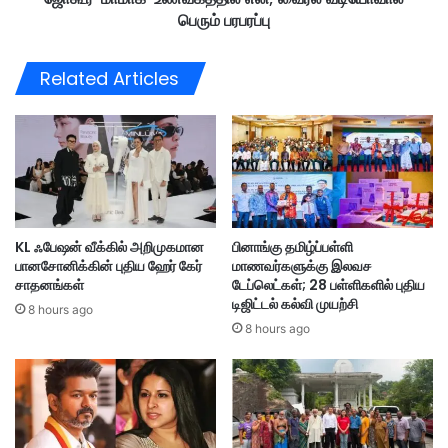
ச
பெரும் பரபரப்பு
வ
ம்
க
ப
த்
Related Articles
வ
தி
ம்
ல்
;
எ
இ
லி
ள
;
ம்
வை
பெ
ர
ண்
ல்
KL ஃபேஷன் வீக்கில் அறிமுகமான
பினாங்கு தமிழ்ப்பள்ளி
ணி
வீ
பானசோனிக்கின் புதிய ஹேர் கேர்
மாணவர்களுக்கு இலவச
ன்
டி
சாதனங்கள்
டேப்லெட்கள்; 28 பள்ளிகளில் புதிய
ப
யோ
டிஜிட்டல் கல்வி முயற்சி
ர
8 hours ago
வா
8 hours ago
ப
ல்
ர
பெ
ப்
ரு
பு
ம்
ப
ப
தி
ர