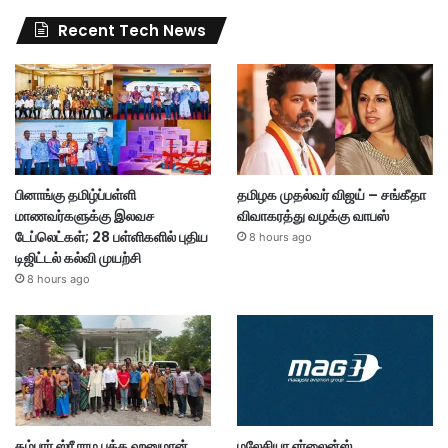
Recent Tech News
பினாங்கு தமிழ்ப்பள்ளி
தமிழக முதல்வர் விஜய் – சங்கீதா
மாணவர்களுக்கு இலவச
விவாகரத்து வழக்கு வாபஸ்
டேப்லெட்கள்; 28 பள்ளிகளில் புதிய
8 hours ago
டிஜிட்டல் கல்வி முயற்சி
8 hours ago
கம்பார் ஸ்ரீ ராம பக்த ஹனுமான்
மலேசியா ஏர்லைன்ஸ்