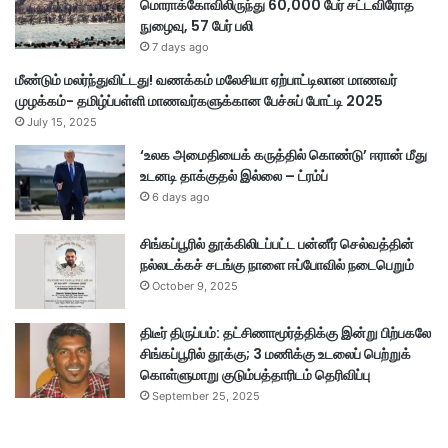
மொராக்கோவிலிருந்து 60,000 பேர் சட்டவிரோத
நுழைவு, 57 பேர் பலி
7 days ago
மீண்டும் மலர்ந்துவிட்டது! வணக்கம் மலேசியா ஏற்பாட்டிலான மாணவர்
முழக்கம்- தமிழ்ப்பள்ளி மாணவர்களுக்கான பேச்சுப் போட்டி 2025
July 15, 2025
‘உலக அமைதியைக் கருத்தில் கொண்டு’ ஈரான் மீது
உடனடி தாக்குதல் இல்லை – ட்ரம்ப்
6 days ago
சிங்கப்பூரில் தூக்கிலிடப்பட்ட பன்னீர் செல்வத்தின்
நல்லடக்கச் சடங்கு நாளை ஈப்போவில் நடைபெறும்
October 9, 2025
திடீர் திருப்பம்: தட்சிணாமூர்த்திக்கு இன்று பிற்பகலே
சிங்கப்பூரில் தூக்கு; 3 மணிக்கு உடலைப் பெற்றுக்
கொள்ளுமாறு குடும்பத்தாரிடம் தெரிவிப்பு
September 25, 2025