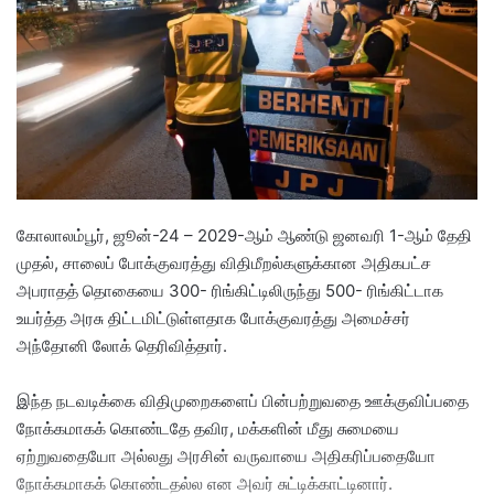
a
n
e
m
a
i
l
கோலாலம்பூர், ஜூன்-24 – 2029-ஆம் ஆண்டு ஜனவரி 1-ஆம் தேதி
முதல், சாலைப் போக்குவரத்து விதிமீறல்களுக்கான அதிகபட்ச
அபராதத் தொகையை 300- ரிங்கிட்டிலிருந்து 500- ரிங்கிட்டாக
உயர்த்த அரசு திட்டமிட்டுள்ளதாக போக்குவரத்து அமைச்சர்
அந்தோனி லோக் தெரிவித்தார்.
இந்த நடவடிக்கை விதிமுறைகளைப் பின்பற்றுவதை ஊக்குவிப்பதை
நோக்கமாகக் கொண்டதே தவிர, மக்களின் மீது சுமையை
ஏற்றுவதையோ அல்லது அரசின் வருவாயை அதிகரிப்பதையோ
நோக்கமாகக் கொண்டதல்ல என அவர் சுட்டிக்காட்டினார்.