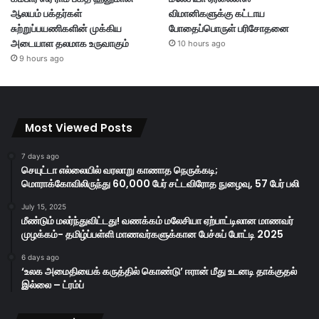
ஆலயம் பக்தர்கள்
விமானிகளுக்கு கட்டாய
சுற்றுப்பயணிகளின் முக்கிய
போதைப்பொருள் பரிசோதனை
அடையாள தலமாக உருவாகும்
10 hours ago
9 hours ago
Most Viewed Posts
7 days ago
செயுட்டா எல்லையில் வரலாறு காணாத நெருக்கடி;
மொராக்கோவிலிருந்து 60,000 பேர் சட்டவிரோத நுழைவு, 57 பேர் பலி
July 15, 2025
மீண்டும் மலர்ந்துவிட்டது! வணக்கம் மலேசியா ஏற்பாட்டிலான மாணவர்
முழக்கம்- தமிழ்ப்பள்ளி மாணவர்களுக்கான பேச்சுப் போட்டி 2025
6 days ago
‘உலக அமைதியைக் கருத்தில் கொண்டு’ ஈரான் மீது உடனடி தாக்குதல்
இல்லை – ட்ரம்ப்