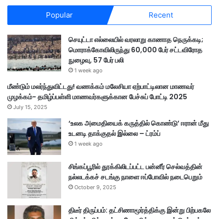
Popular
Recent
செயுட்டா எல்லையில் வரலாறு காணாத நெருக்கடி;
மொராக்கோவிலிருந்து 60,000 பேர் சட்டவிரோத
நுழைவு, 57 பேர் பலி
1 week ago
மீண்டும் மலர்ந்துவிட்டது! வணக்கம் மலேசியா ஏற்பாட்டிலான மாணவர்
முழக்கம்- தமிழ்ப்பள்ளி மாணவர்களுக்கான பேச்சுப் போட்டி 2025
July 15, 2025
‘உலக அமைதியைக் கருத்தில் கொண்டு’ ஈரான் மீது
உடனடி தாக்குதல் இல்லை – ட்ரம்ப்
1 week ago
சிங்கப்பூரில் தூக்கிலிடப்பட்ட பன்னீர் செல்வத்தின்
நல்லடக்கச் சடங்கு நாளை ஈப்போவில் நடைபெறும்
October 9, 2025
திடீர் திருப்பம்: தட்சிணாமூர்த்திக்கு இன்று பிற்பகலே