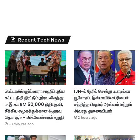
Recent Tech News
பெட்டாலிங் குர்ட்வாரா சாஹிப் புதிய
IJN-ல் நேரில் சென்று ஃபாடில்லா
கட்டட நிதி திரட்டும் இரவு விருந்து:
யூசோஃப், இஸ்மாயில் சப்ரியைச்
ம.இ.கா RM 50,000 நிதியுதவி,
சந்தித்த பிரதமர் அன்வார் மற்றும்
சீக்கிய சமூகத்துக்கான ஆதரவு
அவரது துணைவியார்
தொடரும் – விக்னேஸ்வரன் உறுதி
2 hours ago
38 minutes ago