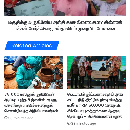
டி
ரு
க்
கி
World
;
லே
அ
மசூதிக்கு அருகிலேயே அஸ்தி கலச நினைவகமா? கிள்ளான்
யே
ச
மக்கள் போர்க்கொடி; சுல்தானிடம் முறையிட யோசனை
அ
ர
ஸ்
வை
தி
Related Articles
க்
க
கு
ல
ம்
ச
ஜ
நி
ப்
னை
பா
வ
னி
க
ன்
மா
75,000 மரபணுக் குறியீடுகள்
பெட்டாலிங் குர்ட்வாரா சாஹிப் புதிய
பு
?
ஆய்வு: பழந்தமிழர்களின் மரபணு
கட்டட நிதி திரட்டும் இரவு விருந்து:
தி
கி
வரலாற்றை வெளிச்சத்திற்குக்
ம.இ.கா RM 50,000 நிதியுதவி,
ய
ள்
கொண்டுவந்த அறிவியலாளர்கள்
சீக்கிய சமூகத்துக்கான ஆதரவு
க்
ளா
தொடரும் – விக்னேஸ்வரன் உறுதி
30 minutes ago
க
ன்
38 minutes ago
ண்
ம