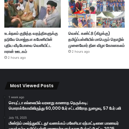
உடல்நலம் குறித்த வதந்திகளுக்கு
வெஸ்ட் கண்ட்ரி (கிழக்கு)
நடுவே மொஜ்தபா கமேனியின்
தமிழ்ப்பள்ளியில் மாபெரும் தொழில்
புதிய வீடியோவை வெளியிட்ட
முனைவோர் தின விழா கோலாகலம்
ஈரான் ஊடகம்
2 hours ago
2 hours ago
Most Viewed Posts
1 week ago
செயுட்டா எல்லையில் வரலாறு காணாத நெருக்கடி;
மொராக்கோவிலிருந்து 60,000 பேர் சட்டவிரோத நுழைவு, 57 பேர் பலி
July 15, 2025
மீண்டும் மலர்ந்துவிட்டது! வணக்கம் மலேசியா ஏற்பாட்டிலான மாணவர்
முழக்கம்- தமிழ்ப்பள்ளி மாணவர்களுக்கான பேச்சுப் போட்டி 2025