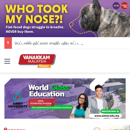
பெட்டாலிங் குர்ட்வாரா சாஹிப் புதிய கட்டட நிதி திரட்டும் இரவு விருந்து: ம.இ.கா RM 50,000 நிதியுதவி, சீக்கிய சமூகத்துக்கான ஆதரவு தொடரும் – விக்னேஸ்வரன் உறுதி
Menu