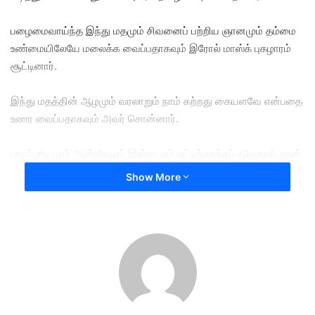
பழைமைவாய்ந்த இந்து மதமும் சிவனைப் பற்றிய ஞானமும் தம்மை
உண்மையிலேயே மலைக்க வைப்பதாகவும் இரோல் மாஸ்க் புகழாரம்
சூட்டினார்.
இந்து மதத்தின் ஆழமும் வரலாறும் நாம் கற்றது கையளவே என்பதை
உணர வைப்பதாகவும் அவர் சொன்னார்.
பாரம்பரியமும் ஆன்மீகமும் இன்னமும் கட்டிக்காக்கப்படுவதால் தான்
என்னமோ பிரதமர் நரேந்திர மோடி தலைமையில் இந்தியா உலகளவில்
Show More
மாபெரும் வளர்ச்சியை நோக்கி பயணிக்கிறதோ என்றார் அவர்.
இவ்வேளையில், அயோத்தியில் அமைந்துள்ள ராமர் கோயிலுக்குச்
சென்றதை, தமது வாழ்நாளில் தாம் செய்த மிக சிறந்த செயல்களில்
ஒன்றாகவும் அவர் வருணித்தார்.
புதன்கிழமை அங்கு சென்றது ஓர் அற்புதமான அனுபவம் என்றார்
அவர்.