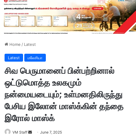
Home
/
Latest
Latest
மலேசியா
சிவ பெருமானைப் பின்பற்றினால்
ஒட்டுமொத்த உலகமும்
நன்மையடையும்; உள்மனதிலிருந்து
பேசிய இலோன் மாஸ்க்கின் தந்தை
இரோல் மாஸ்க்
VM Staff
S
June 7, 2025