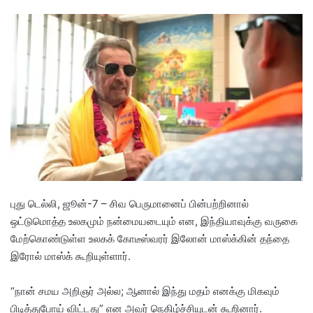
e
n
d
a
n
e
m
a
i
l
புது டெல்லி, ஜூன்-7 – சிவ பெருமானைப் பின்பற்றினால்
ஒட்டுமொத்த உலகமும் நன்மையடையும் என, இந்தியாவுக்கு வருகை
மேற்கொண்டுள்ள உலகக் கோடீஸ்வரர் இலோன் மாஸ்க்கின் தந்தை
இரோல் மாஸ்க் கூறியுள்ளார்.
“நான் சமய அறிஞர் அல்ல; ஆனால் இந்து மதம் எனக்கு மிகவும்
பிடித்துபோய் விட்டது” என அவர் நெகிழ்ச்சியுடன் கூறினார்.