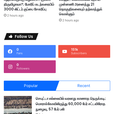
ட
திருவிழாவா?; மோரிப் கடற்கரையிம்
முன்னணி அனைத்து 21
வ
3000 லிட்டர் குப்பை சேகரிப்பு
தொகுதிகளையும் தற்காத்துக்
ர்
கொள்ளும்
2 hours ago
க
2 hours ago
ள்
சி
க்
Follow Us
கி
ன
0
151k
ர்
Fans
Subscribers
0
Followers
Popular
Recent
செயுட்டா எல்லையில் வரலாறு காணாத நெருக்கடி;
மொராக்கோவிலிருந்து 60,000 பேர் சட்டவிரோத
நுழைவு, 57 பேர் பலி