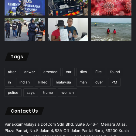
Tags
after
anwar
arrested
car
dies
Fire
found
in
indian
killed
malaysia
man
over
PM
police
says
trump
woman
Contact Us
VanakkamMalaysia DotCom Sdn.Bhd. Suite A-16-1, Menara Atlas,
Plaza Pantai, No.5 Jalan 4/83A Off Jalan Pantai Baru, 59200 Kuala