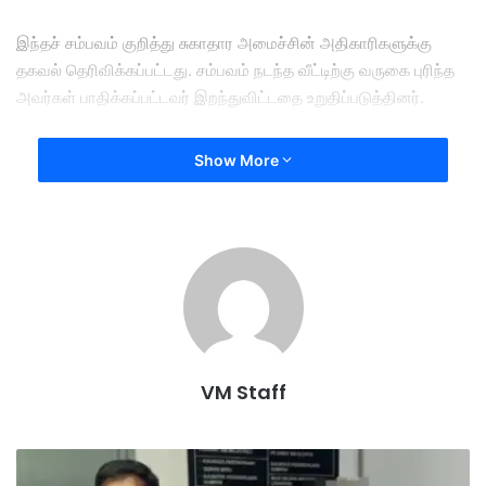
இந்தச் சம்பவம் குறித்து சுகாதார அமைச்சின் அதிகாரிகளுக்கு
தகவல் தெரிவிக்கப்பட்டது. சம்பவம் நடந்த வீட்டிற்கு வருகை புரிந்த
அவர்கள் பாதிக்கப்பட்டவர் இறந்துவிட்டதை உறுதிப்படுத்தினர்.
இருப்பினும், கழிப்பறையின் நெருக்கடியான சூழல் காரணமாக,
Show More
பாதிக்கப்பட்டவரை வெளியே கொண்டுச் செல்வது கடினமாக
இருந்ததால் தீயணைப்புத் துறையின் உதவி நாடப்பட்டது.
இறந்தவர் நீண்ட காலமாக உடல்நலப் பிரச்சனைகளால் அவதிப்பட்டு
வந்ததாகவும், கிட்டத்தட்ட 20 ஆண்டுகளாக மருத்துவமனைக்குச்
சென்று வந்துகொண்டிருந்ததாக அண்டை வீட்டுக்காரரான நொரானி
என்பவர் தெரிவித்தார்.
VM Staff
அதுமட்டுமின்றி, அவருக்கு லேசான பக்கவாதம் மற்றும்
நடமாட்டத்தைக் கட்டுப்படுத்திய தண்டுவட வட்டு நழுவல்
பிரச்னையும் ஏற்பட்டிருந்தது.
பே
த்