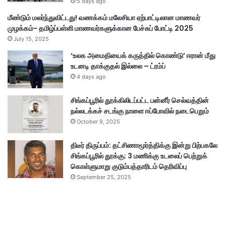
5 days ago
மீண்டும் மலர்ந்துவிட்டது! வணக்கம் மலேசியா ஏற்பாட்டிலான மாணவர்
முழக்கம்- தமிழ்ப்பள்ளி மாணவர்களுக்கான பேச்சுப் போட்டி 2025
July 15, 2025
‘உலக அமைதியைக் கருத்தில் கொண்டு’ ஈரான் மீது
உடனடி தாக்குதல் இல்லை – ட்ரம்ப்
4 days ago
சிங்கப்பூரில் தூக்கிலிடப்பட்ட பன்னீர் செல்வத்தின்
நல்லடக்கச் சடங்கு நாளை ஈப்போவில் நடைபெறும்
October 9, 2025
திடீர் திருப்பம்: தட்சிணாமூர்த்திக்கு இன்று பிற்பகலே
சிங்கப்பூரில் தூக்கு; 3 மணிக்கு உடலைப் பெற்றுக்
கொள்ளுமாறு குடும்பத்தாரிடம் தெரிவிப்பு
September 25, 2025