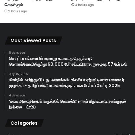
கொள்ளும்
4 hours ago
2 hours ago
Most Viewed Posts
5 days ago
செயுட்டா எல்லையில் வரலாறு காணாத நெருக்கடி;
மொராக்கோவிலிருந்து 60,000 பேர் சட்டவிரோத நுழைவு, 57 பேர் பலி
July 15, 2025
மீண்டும் மலர்ந்துவிட்டது! வணக்கம் மலேசியா ஏற்பாட்டிலான மாணவர்
முழக்கம்- தமிழ்ப்பள்ளி மாணவர்களுக்கான பேச்சுப் போட்டி 2025
4 days ago
‘உலக அமைதியைக் கருத்தில் கொண்டு’ ஈரான் மீது உடனடி தாக்குதல்
இல்லை – ட்ரம்ப்
Categories