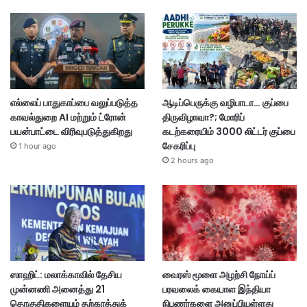
எல்லைப் பாதுகாப்பை வலுப்படுத்த
ஆடிப்பெருக்கு வழிபாடா… குப்பை
காவல்துறை AI மற்றும் ட்ரோன்
திருவிழாவா?; மோரிப்
பயன்பாட்டை விரிவுபடுத்துகிறது
கடற்கரையிம் 3000 லிட்டர் குப்பை
சேகரிப்பு
1 hour ago
2 hours ago
ஸாஹிட்: மலாக்காவில் தேசிய
வைரஸ் மூளை அழற்சி நோய்ப்
முன்னணி அனைத்து 21
பரவலைக் கையாள இந்தியா
தொகுதிகளையும் தற்காத்துக்
நிபுணர்களை அனுப்பியுள்ளது