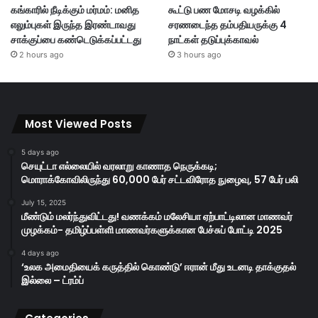
கங்காரில் நீடிக்கும் மர்மம்: மனித
கூட்டு பண மோசடி வழக்கில்
எலும்புகள் இருந்த இரண்டாவது
சரணடைந்த தம்பதியருக்கு 4
சாக்குப்பை கண்டெடுக்கப்பட்டது
நாட்கள் தடுப்புக்காவல்
2 hours ago
3 hours ago
Most Viewed Posts
5 days ago
செயுட்டா எல்லையில் வரலாறு காணாத நெருக்கடி;
மொராக்கோவிலிருந்து 60,000 பேர் சட்டவிரோத நுழைவு, 57 பேர் பலி
July 15, 2025
மீண்டும் மலர்ந்துவிட்டது! வணக்கம் மலேசியா ஏற்பாட்டிலான மாணவர்
முழக்கம்- தமிழ்ப்பள்ளி மாணவர்களுக்கான பேச்சுப் போட்டி 2025
4 days ago
‘உலக அமைதியைக் கருத்தில் கொண்டு’ ஈரான் மீது உடனடி தாக்குதல்
இல்லை – ட்ரம்ப்