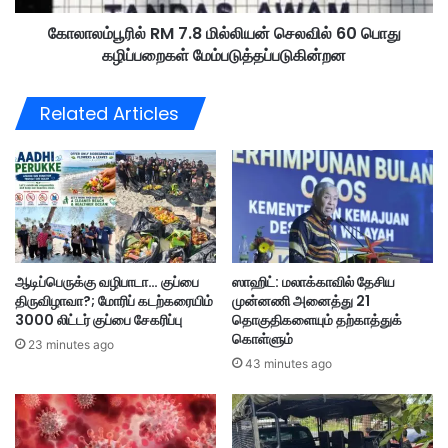
யூ
M
க
கோலாலம்பூரில் RM 7.8 மில்லியன் செலவில் 60 பொது
7
ம்
கழிப்பறைகள் மேம்படுத்தப்படுகின்றன
.
;
8
2
மி
Related Articles
0
ல்
கு
லி
ம்
ய
மே
ன்
ற்
செ
ப
ல
ட்
வி
ட
ல்
ஆடிப்பெருக்கு வழிபாடா… குப்பை
ஸாஹிட்: மலாக்காவில் தேசிய
தொ
6
திருவிழாவா?; மோரிப் கடற்கரையிம்
முன்னணி அனைத்து 21
கு
0
3000 லிட்டர் குப்பை சேகரிப்பு
தொகுதிகளையும் தற்காத்துக்
தி
பொ
கொள்ளும்
க
23 minutes ago
து
43 minutes ago
ளை
க
க்
ழி
கு
ப்
றி
ப