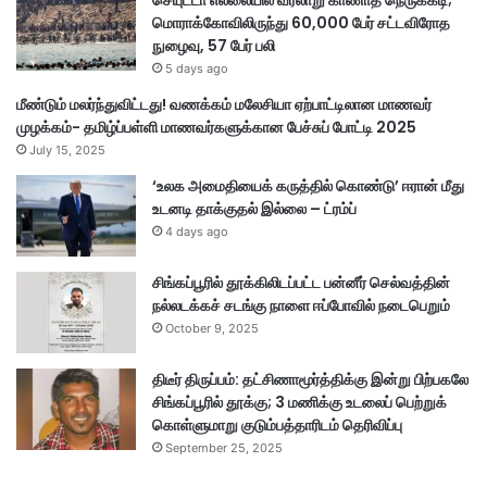
செயுட்டா எல்லையில் வரலாறு காணாத நெருக்கடி;
மொராக்கோவிலிருந்து 60,000 பேர் சட்டவிரோத
நுழைவு, 57 பேர் பலி
5 days ago
மீண்டும் மலர்ந்துவிட்டது! வணக்கம் மலேசியா ஏற்பாட்டிலான மாணவர்
முழக்கம்- தமிழ்ப்பள்ளி மாணவர்களுக்கான பேச்சுப் போட்டி 2025
July 15, 2025
‘உலக அமைதியைக் கருத்தில் கொண்டு’ ஈரான் மீது
உடனடி தாக்குதல் இல்லை – ட்ரம்ப்
4 days ago
சிங்கப்பூரில் தூக்கிலிடப்பட்ட பன்னீர் செல்வத்தின்
நல்லடக்கச் சடங்கு நாளை ஈப்போவில் நடைபெறும்
October 9, 2025
திடீர் திருப்பம்: தட்சிணாமூர்த்திக்கு இன்று பிற்பகலே
சிங்கப்பூரில் தூக்கு; 3 மணிக்கு உடலைப் பெற்றுக்
கொள்ளுமாறு குடும்பத்தாரிடம் தெரிவிப்பு
September 25, 2025