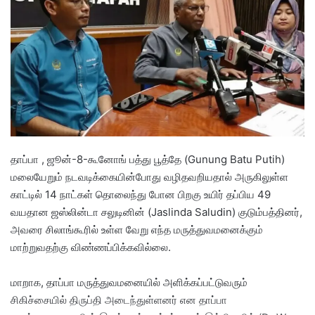
a
n
e
m
a
i
l
தாப்பா , ஜூன்-8-கூனோங் பத்து பூத்தே (Gunung Batu Putih)
மலையேறும் நடவடிக்கையின்போது வழிதவறியதால் அருகிலுள்ள
காட்டில் 14 நாட்கள் தொலைந்து போன பிறகு உயிர் தப்பிய 49
வயதான ஜஸ்லின்டா சலுடினின் (Jaslinda Saludin) குடும்பத்தினர்,
அவரை சிலாங்கூரில் உள்ள வேறு எந்த மருத்துவமனைக்கும்
மாற்றுவதற்கு விண்ணப்பிக்கவில்லை.
மாறாக, தாப்பா மருத்துவமனையில் அளிக்கப்பட்டுவரும்
சிகிச்சையில் திருப்தி அடைந்துள்ளனர் என தாப்பா