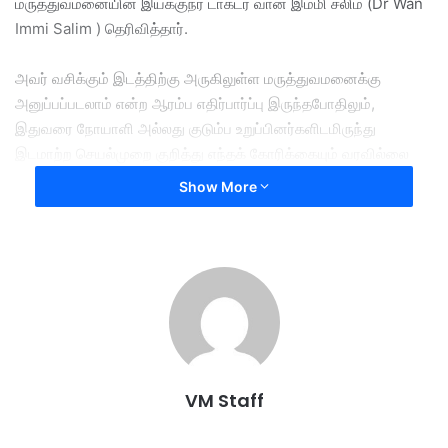
மருத்துவமனையின் இயக்குநர் டாக்டர் வான் இம்மி சலிம் (Dr Wan
Immi Salim ) தெரிவித்தார்.
அவர் வசிக்கும் இடத்திற்கு அருகிலுள்ள மருத்துவமனைக்கு
அனுப்பப்படலாம் என்ற ஆரம்ப எதிர்பார்ப்பு இருந்தபோதிலும்,
இதுவரை நோயாளி அல்லது குடும்ப உறுப்பினர்களிடமிருந்து
இடமாற்ற செயல்முறை குறித்து எந்தக் கோரிக்கையும் வரவில்லை
இன்று நடைபெற்ற செய்தியாளர் சந்திப்பில் வான் இம்மி சலிம்
Show More
சுட்டிக்காட்டினார்.
மலேசிய தீயணைப்பு மற்றும் மீட்புத் துறையின் அவசரகால மீட்புப்
படையினரால் மீட்கப்பட்ட பிறகு , ஜூன் 6, ஆம் தேதி மருத்துவமனை
வார்டில் அனுமதிக்கப்பட்டதிலிருந்து, ஜஸ்லின்டா தற்போது சீரான
நிலையில் இருப்பதாடு , குணமடைவதில் ஆக்கப்பூர்வமான
முன்னேற்றத்தைக் காட்டியுள்ளார்.
VM Staff
நீண்ட காலமாக காட்டில் இருந்ததால் ஏற்பட்ட காயங்கள் மற்றும்
கணிசமாக அவரது எடையும் 10 கிலோவுக்கும் கூடுதலாக