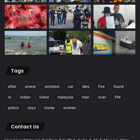
Tags
after
anwar
arrested
car
dies
Fire
found
in
indian
killed
malaysia
man
over
PM
police
says
trump
woman
Contact Us