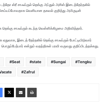
டத்தோ ஸ்ரீ சாஃவ்ருல் தெங்கு அப்துல் அசிஸ் இடைத்தேர்தலில்
 செய்யப்போவதாக வெளியான தகவல் குறித்து அமிருடின்
ெங்கு சாஃவ்ருல் கடந்த வெள்ளிக்கிழமை அறிவித்தார்.
்க ஏதுவாக, இடைத் தேர்தலில் தெங்கு சாஃவ்ருல் போட்டியிடுவார்
ொறுப்பேற்பார் என்றும் வதந்திகள் பரவி வருவது குறிப்பிடத்தக்கது.
Seat
state
Sungai
Tengku
Vacate
Zafrul
Facebook
X
Share via Email
Print