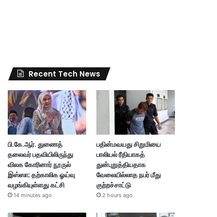
Recent Tech News
பி.கே.ஆர். துணைத்
பதின்மவயது சிறுமியை
தலைவர் பதவியிலிருந்து
பாலியல் ரீதியாகத்
விலக கோரினார் நூருல்
துன்புறுத்தியதாக
இஸ்ஸா; தற்காலிக ஓய்வு
வேலையில்லாத நபர் மீது
வழங்கியுள்ளது கட்சி
குற்றச்சாட்டு
14 minutes ago
2 hours ago