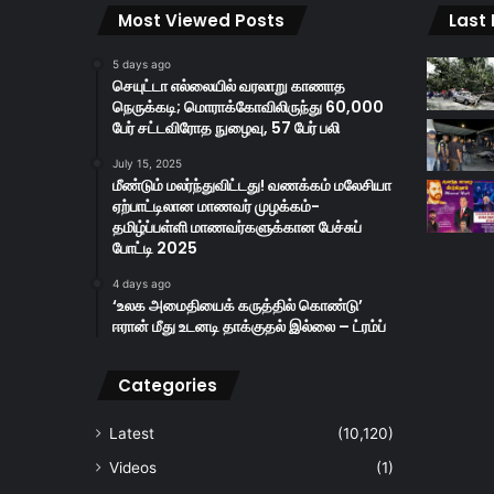
Most Viewed Posts
Last
5 days ago
செயுட்டா எல்லையில் வரலாறு காணாத
நெருக்கடி; மொராக்கோவிலிருந்து 60,000
பேர் சட்டவிரோத நுழைவு, 57 பேர் பலி
July 15, 2025
மீண்டும் மலர்ந்துவிட்டது! வணக்கம் மலேசியா
ஏற்பாட்டிலான மாணவர் முழக்கம்-
தமிழ்ப்பள்ளி மாணவர்களுக்கான பேச்சுப்
போட்டி 2025
4 days ago
‘உலக அமைதியைக் கருத்தில் கொண்டு’
ஈரான் மீது உடனடி தாக்குதல் இல்லை – ட்ரம்ப்
Categories
Latest
(10,120)
Videos
(1)