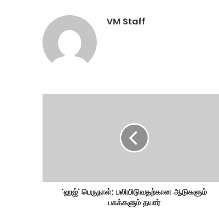
VM Staff
'
ஹ
ஜ்
'
பெ
ரு
நா
ள்
;
'ஹஜ்' பெருநாள்; பலியிடுவதற்கான ஆடுகளும்
ப
பசுக்களும் தயார்
லி
யி