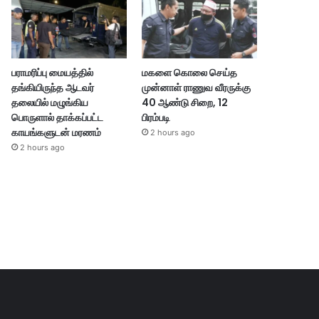
பராமரிப்பு மையத்தில்
மகளை கொலை செய்த
தங்கியிருந்த ஆடவர்
முன்னாள் ராணுவ வீரருக்கு
தலையில் மழுங்கிய
40 ஆண்டு சிறை, 12
பொருளால் தாக்கப்பட்ட
பிரம்படி
காயங்களுடன் மரணம்
2 hours ago
2 hours ago