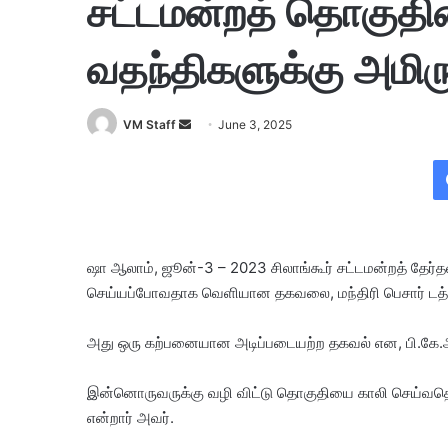
சட்டமன்றத் தொகுதி
வதந்திகளுக்கு அமிருட
VM Staff
S
June 3, 2025
e
n
d
a
n
ஷா ஆலாம், ஜூன்-3 – 2023 சிலாங்கூர் சட்டமன்றத் தேர்த
e
செய்யப்போவதாக வெளியான தகவலை, மந்திரி பெசார் டத்தோ 
m
a
i
அது ஒரு கற்பனையான அடிப்படையற்ற தகவல் என, பி.கே
l
இன்னொருவருக்கு வழி விட்டு தொகுதியை காலி செய்வதென
என்றார் அவர்.