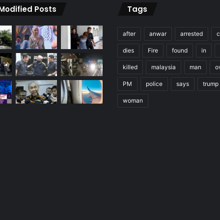
 Modified Posts
Tags
after
anwar
arrested
c
dies
Fire
found
in
killed
malaysia
man
o
PM
police
says
trump
woman