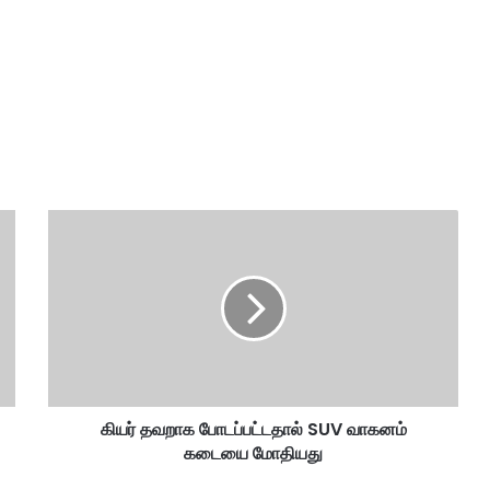
கி
ய
ர்
த
வ
றா
க
போ
ட
கியர் தவறாக போடப்பட்டதால் SUV வாகனம்
ப்
கடையை மோதியது
ப
ட்