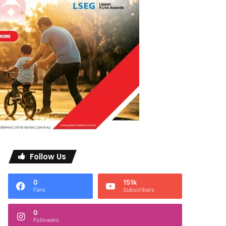
Follow Us
0
151k
Fans
Subscribers
0
Followers