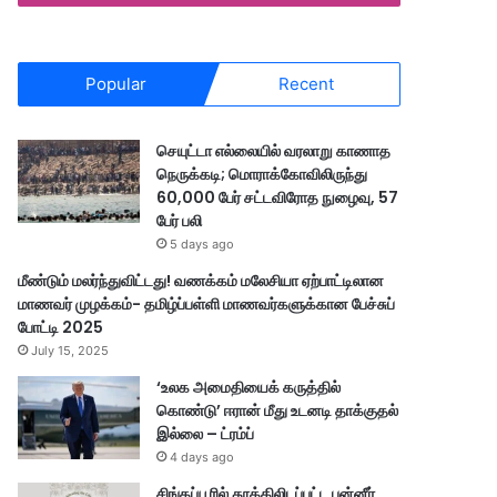
Popular
Recent
செயுட்டா எல்லையில் வரலாறு காணாத
நெருக்கடி; மொராக்கோவிலிருந்து
60,000 பேர் சட்டவிரோத நுழைவு, 57
பேர் பலி
5 days ago
மீண்டும் மலர்ந்துவிட்டது! வணக்கம் மலேசியா ஏற்பாட்டிலான
மாணவர் முழக்கம்- தமிழ்ப்பள்ளி மாணவர்களுக்கான பேச்சுப்
போட்டி 2025
July 15, 2025
‘உலக அமைதியைக் கருத்தில்
கொண்டு’ ஈரான் மீது உடனடி தாக்குதல்
இல்லை – ட்ரம்ப்
4 days ago
சிங்கப்பூரில் தூக்கிலிடப்பட்ட பன்னீர்