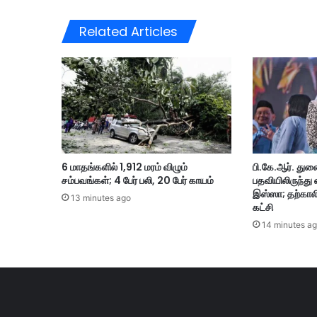
டு
வ
Related Articles
த
ற்
கா
ன
ஆ
டு
க
ளு
ம்
6 மாதங்களில் 1,912 மரம் விழும்
பி.கே.ஆர். து
ப
சம்பவங்கள்; 4 பேர் பலி, 20 பேர் காயம்
பதவியிலிருந்து
சு
இஸ்ஸா; தற்காலி
க்
13 minutes ago
கட்சி
க
14 minutes a
ளு
ம்
த
யா
ர்