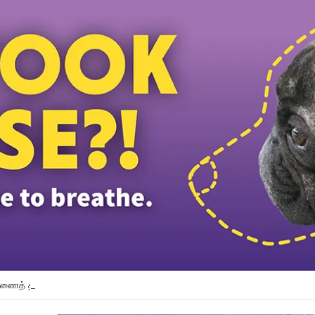
துணைத் தலைவர் பதவியிலிருந்து விலக கோரினார் நூருல் இஸ்ஸா; தற்காலிக ஓய்வு வழ