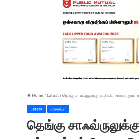
Home
/
Latest
/
தெங்கு சாஃவ்ருலுக்கு வழி விட சுங்கை துவா 
Latest
மலேசியா
தெங்கு சாஃவ்ருலுக்க