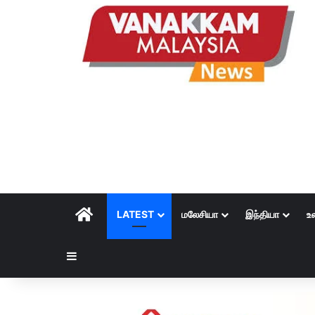
HOME
LATEST
மலேசியா
இந்தியா
உ
Sidebar