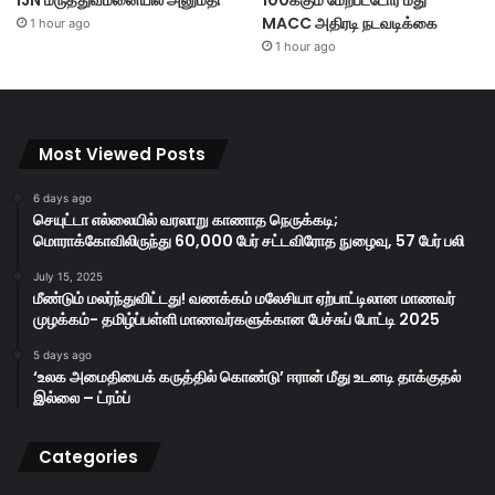
MACC அதிரடி நடவடிக்கை
1 hour ago
1 hour ago
Most Viewed Posts
6 days ago
செயுட்டா எல்லையில் வரலாறு காணாத நெருக்கடி;
மொராக்கோவிலிருந்து 60,000 பேர் சட்டவிரோத நுழைவு, 57 பேர் பலி
July 15, 2025
மீண்டும் மலர்ந்துவிட்டது! வணக்கம் மலேசியா ஏற்பாட்டிலான மாணவர்
முழக்கம்- தமிழ்ப்பள்ளி மாணவர்களுக்கான பேச்சுப் போட்டி 2025
5 days ago
‘உலக அமைதியைக் கருத்தில் கொண்டு’ ஈரான் மீது உடனடி தாக்குதல்
இல்லை – ட்ரம்ப்
Categories