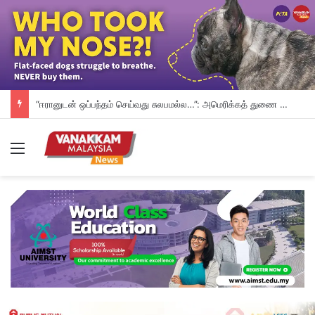
“ஈரானுடன் ஒப்பந்தம் செய்வது சுலபமல்ல…”: அமெரிக்கத் துணை அதிபர் ஜே.டி. வான்ஸ் எச்சரிக்கை
Menu