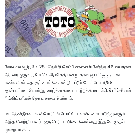
a
n
e
m
a
i
l
கோலாலம்பூர், மே 28 -நெகிரி செம்பிலானைச் சேர்ந்த 46 வயதான
ஆடவர் ஒருவர், மே 27 ஆம்தேதியன்று தனக்குப் பிடித்தமான
எண்களின் தொகுப்பைக் கொண்டு சுப்ரீம் டோட்டோ 6/58
ஜாக்பாட்டை வென்று, வாழ்க்கையை மாற்றக்கூடிய 33.9 மில்லியன்
ரிங்கிட் பரிசுத் தொகையை பெற்றார்.
பல ஆண்டுகளாக ஸ்போர்ட்ஸ் டோட்டோ எண்களை எடுத்துவரும்
அந்த வெற்றியாளர், ஒரு பெரிய பரிசை வெல்வது இதுவே முதல்
முறையாகும்.