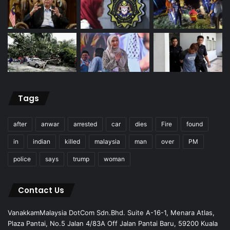
Tags
after
anwar
arrested
car
dies
Fire
found
in
indian
killed
malaysia
man
over
PM
police
says
trump
woman
Contact Us
VanakkamMalaysia DotCom Sdn.Bhd. Suite A-16-1, Menara Atlas,
Plaza Pantai, No.5 Jalan 4/83A Off Jalan Pantai Baru, 59200 Kuala