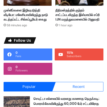
,
0
முஸ்லீம்களை இழிவுபடுத்தி
நீதிமன்றத்தில் குற்றம்
0
வீடியோ: மலேசியாவிலிருந்து நாடு
சாட்டப்படவிருந்த இஸ்மாயில் சப்ரி
0
கடத்தப்பட்ட சிங்கப்பூரியர் கைது
IJN மருத்துவமனையில் அனுமதி
அ
58 minutes ago
1 hour ago
ப
ரா
த
Follow Us
ம்
0
151k
Fans
Subscribers
0
Followers
Popular
Recent
செயுட்டா எல்லையில் வரலாறு காணாத நெருக்கடி;
மொராக்கோவிலிருந்து 60,000 பேர் சட்டவிரோத