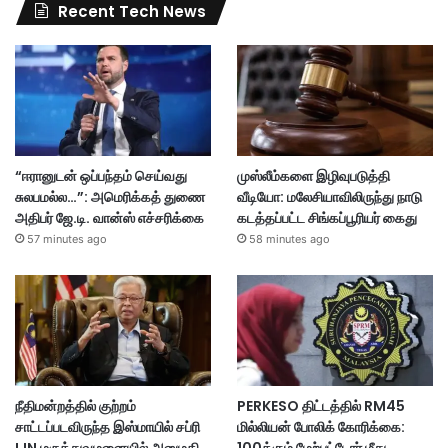
Recent Tech News
“ஈரானுடன் ஒப்பந்தம் செய்வது
முஸ்லீம்களை இழிவுபடுத்தி
சுலபமல்ல…”: அமெரிக்கத் துணை
வீடியோ: மலேசியாவிலிருந்து நாடு
அதிபர் ஜே.டி. வான்ஸ் எச்சரிக்கை
கடத்தப்பட்ட சிங்கப்பூரியர் கைது
57 minutes ago
58 minutes ago
நீதிமன்றத்தில் குற்றம்
PERKESO திட்டத்தில் RM45
சாட்டப்படவிருந்த இஸ்மாயில் சப்ரி
மில்லியன் போலிக் கோரிக்கை:
IJN மருத்துவமனையில் அனுமதி
100க்கும் மேற்பட்டோர் மீது