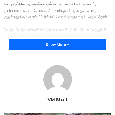
அவர் ஒவ்வொரு குலுக்கலிலும் தவறாமல் பங்கேற்பதாகவும்,
குறிப்பாக ஜாக்பாட் தொகை அதிகரிக்கும்போது, ​​ஒவ்வொரு
குலுக்கலுக்கும் சுமார் 20 ரிங்கிட் செலவிடுவதாகவும் தெரிவித்தார்.
வெற்றி பெற்ற எண்களின் தொகுப்பான 3, 7, 10, 38, 42 மற்றும் 52,
தனக்கு மிகவும் பிடித்தமான எண் தொகுப்புகளில் ஒன்று என்பதோடு
கடந்த சில மாதங்களாக இந்த எண்களின் தொகுப்பில் தொடர்ந்து
Show More
பந்தயம் கட்டி வந்தாதாக அந்த திடீர் கோடிஸ்வரர் விவரித்தார்..
ஏதோ பெரிய பரிசை வெல்லப் போகிறேன் என்று ஒரு வலுவான
உணர்வு தன்னிடம் இருந்ததோடு ,டோட்டோ ஜாக்பாட்டை யாரோ
ஒருவர் வென்றிருப்பதாக ஒரு நண்பர் தெரிவித்த பின்னரே,
வெற்றியாளர் தனக்குக் கிடைத்த 33,908,263.95 ரிங்கிட் ( 3
கோடியே 39 லட்சத்து 8,263 ரிங்கிட் 95 சென் மதிப்புள்ள
அதிர்ஷ்டத்தைப் பற்றி அறிந்துகொண்டதோடு , தனது டிக்கெட்டைச்
VM Staff
சரிபார்த்தபோது, ​​அந்த வெற்றியாளர் தாமே என்பதை அறிந்து இன்ப
அதிர்ச்சிக்கு உள்ளானதாக அவர் கூறினார்.