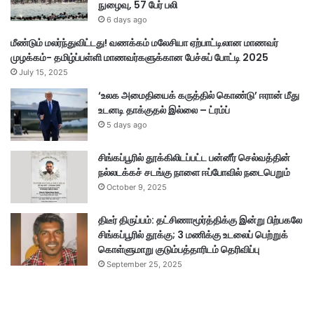
நுழைவு, 57 பேர் பலி
6 days ago
மீண்டும் மலர்ந்துவிட்டது! வணக்கம் மலேசியா ஏற்பாட்டிலான மாணவர்
முழக்கம்- தமிழ்ப்பள்ளி மாணவர்களுக்கான பேச்சுப் போட்டி 2025
July 15, 2025
‘உலக அமைதியைக் கருத்தில் கொண்டு’ ஈரான் மீது
உடனடி தாக்குதல் இல்லை – ட்ரம்ப்
5 days ago
சிங்கப்பூரில் தூக்கிலிடப்பட்ட பன்னீர் செல்வத்தின்
நல்லடக்கச் சடங்கு நாளை ஈப்போவில் நடைபெறும்
October 9, 2025
திடீர் திருப்பம்: தட்சிணாமூர்த்திக்கு இன்று பிற்பகலே
சிங்கப்பூரில் தூக்கு; 3 மணிக்கு உடலைப் பெற்றுக்
கொள்ளுமாறு குடும்பத்தாரிடம் தெரிவிப்பு
September 25, 2025