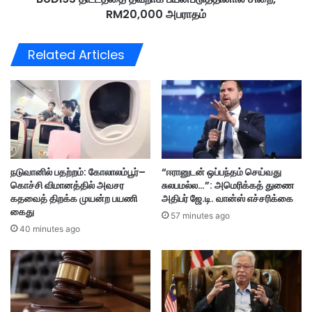
T
RM20,000 அபராதம்
தை
ர
த
யி
வ
Related Articles
ல்
றா
த
க
ட
ப
ம்
ய
பு
ன்
ர
ப
ண்
டு
ட
த்
நடுவானில் பதற்றம்: கோலாலம்பூர்–
“ஈரானுடன் ஒப்பந்தம் செய்வது
ச
தி
கொச்சி விமானத்தில் அவசர
சுலபமல்ல…”: அமெரிக்கத் துணை
ம்
னா
கதவைத் திறக்க முயன்ற பயணி
அதிபர் ஜே.டி. வான்ஸ் எச்சரிக்கை
ப
ல்
கைது
வ
57 minutes ago
சி
40 minutes ago
ம்
றை
,
R
M
2
0