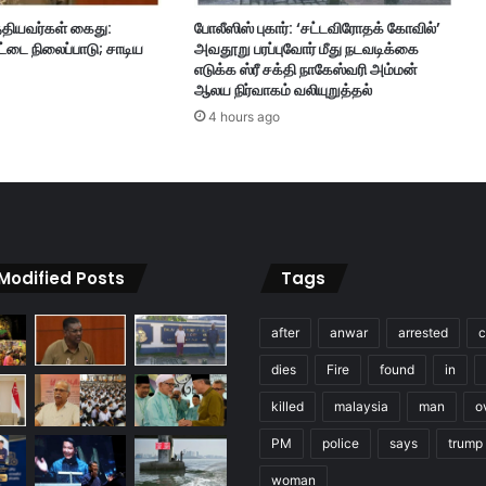
று
்தியவர்கள் கைது:
போலீஸிஸ் புகார்: ‘சட்டவிரோதக் கோவில்’
த்
்டை நிலைப்பாடு; சாடிய
அவதூறு பரப்புவோர் மீது நடவடிக்கை
த
எடுக்க ஸ்ரீ சக்தி நாகேஸ்வரி அம்மன்
ல்
ஆலய நிர்வாகம் வலியுறுத்தல்
;
4 hours ago
7
0
வ
ய
து
வ
யோ
 Modified Posts
Tags
தி
க
ன்
after
anwar
arrested
c
மீ
dies
Fire
found
in
து
வ
killed
malaysia
man
o
ழ
க்
PM
police
says
trump
கு
woman