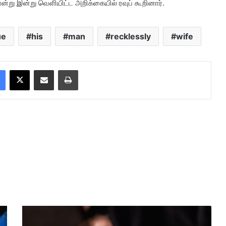
்று இன்று வெளியிட்ட அறிக்கையில் ரவுப் கூறினார்.
ue
his
man
recklessly
wife
Facebook
X
Share via Email
Print
ம
லா