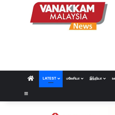
HOME
LATEST
மலேசியா
இந்தியா
உ
Sidebar