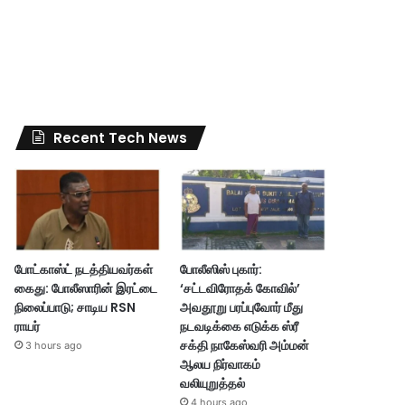
Recent Tech News
போட்காஸ்ட் நடத்தியவர்கள்
போலீஸிஸ் புகார்:
கைது: போலீஸாரின் இரட்டை
‘சட்டவிரோதக் கோவில்’
நிலைப்பாடு; சாடிய RSN
அவதூறு பரப்புவோர் மீது
ராயர்
நடவடிக்கை எடுக்க ஸ்ரீ
சக்தி நாகேஸ்வரி அம்மன்
3 hours ago
ஆலய நிர்வாகம்
வலியுறுத்தல்
4 hours ago