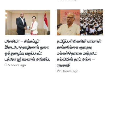
மலேசியா – சிங்கப்பூர்
தமிழ்ப்பள்ளிகளின் மாணவர்
இடையே தொழிலாளர் துறை
எண்ணிக்கை குறைவு
ஒத்துழைப்பு வலுப்படும்:
மக்கள்தொகை மாற்றமே;
டத்தோ ஶ்ரீ ரமணன் அறிவிப்பு
கல்வியின் தரம் அல்ல —
ராமசாமி
5 hours ago
5 hours ago