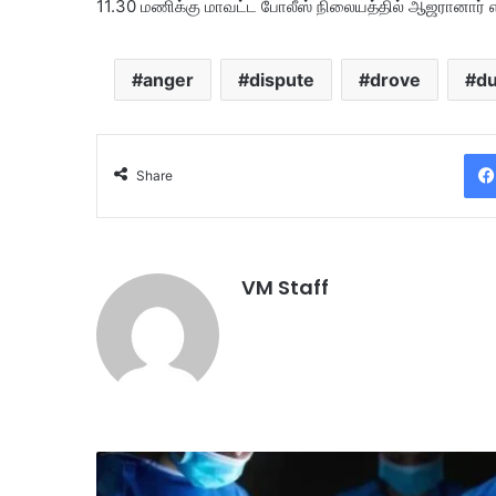
11.30 மணிக்கு மாவட்ட போலீஸ் நிலையத்தில் ஆஜரானார் என
anger
dispute
drove
d
Share
VM Staff
த
கு