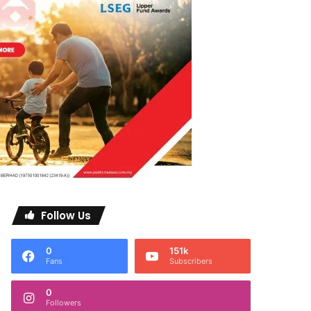
Follow Us
0
151k
Fans
Subscribers
0
Followers