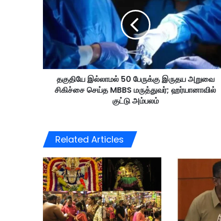
தி
யே
இ
ல்
லா
ம
ல்
தகுதியே இல்லாமல் 50 பேருக்கு இருதய அறுவை
5
சிகிச்சை செய்த MBBS மருத்துவர்; ஹர்யானாவில்
0
பே
குட்டு அம்பலம்
ரு
க்
கு
Related Articles
இ
ரு
த
ய
அ
று
வை
சி