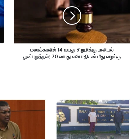
க்
கா
வி
ல்
1
4
வ
மலாக்காவில் 14 வயது சிறுமிக்கு பாலியல்
ய
துன்புறுத்தல்; 70 வயது வயோதிகன் மீது வழக்கு
து
சி
று
மி
க்
கு
பா
லி
ய
ல்
து
ன்
பு