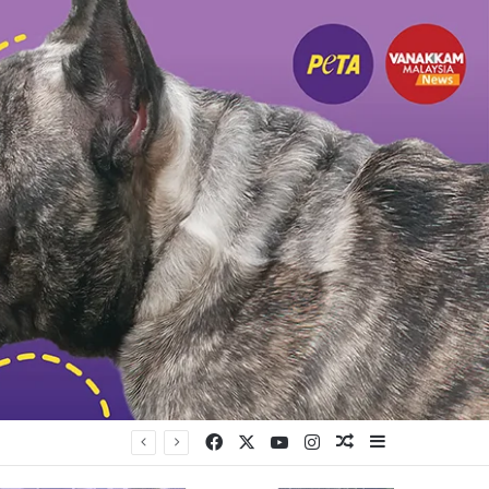
Facebook
X
YouTube
Instagram
Random Article
Sidebar