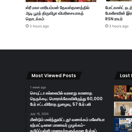
கி
ஸ்ரீ மகா மாரியம்மன் தேவஸ்தானத்தில்
போட்காஸ்ட் நடத
ச்
ஆடி பூரத் திருவிழா விமரிசையாகத்
போலீஸாரின் இரட
சை
தொடக்கம்
RSN ராயர்
செ
3 hours ago
3 hours ago
ய்
த
M
B
B
S
ம
ரு
Most Viewed Posts
Last
த்
து
1 week ago
வ
செயுட்டா எல்லையில் வரலாறு காணாத
ர்
நெருக்கடி; மொராக்கோவிலிருந்து 60,000
;
பேர் சட்டவிரோத நுழைவு, 57 பேர் பலி
ஹ
ர்
July 15, 2025
மீண்டும் மலர்ந்துவிட்டது! வணக்கம் மலேசியா
யா
ஏற்பாட்டிலான மாணவர் முழக்கம்-
னா
தமிழ்ப்பள்ளி மாணவர்களுக்கான பேச்சுப்
வி