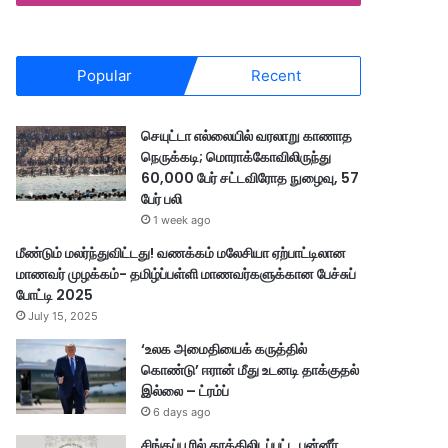
Popular
Recent
செயுட்டா எல்லையில் வரலாறு காணாத
நெருக்கடி; மொராக்கோவிலிருந்து
60,000 பேர் சட்டவிரோத நுழைவு, 57
பேர் பலி
1 week ago
மீண்டும் மலர்ந்துவிட்டது! வணக்கம் மலேசியா ஏற்பாட்டிலான
மாணவர் முழக்கம்- தமிழ்ப்பள்ளி மாணவர்களுக்கான பேச்சுப்
போட்டி 2025
July 15, 2025
‘உலக அமைதியைக் கருத்தில்
கொண்டு’ ஈரான் மீது உடனடி தாக்குதல்
இல்லை – ட்ரம்ப்
6 days ago
சிங்கப்பூரில் தூக்கிலிடப்பட்ட பன்னீர்