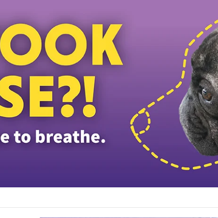
டத்தியவர்கள் கைது: போலீஸாரின் இரட்டை நிலைப்பாடு; சாடிய RSN ராயர்