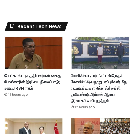
Recent Tech News
போட்காஸ்ட் நடத்தியவர்கள் கைது:
போலீஸிஸ் புகார்: ‘சட்டவிரோதக்
போலீஸாரின் இரட்டை நிலைப்பாடு;
கோவில்’ அவதூறு பரப்புவோர் மீது
சாடிய RSN ராயர்
நடவடிக்கை எடுக்க ஸ்ரீ சக்தி
நாகேஸ்வரி அம்மன் ஆலய
11 hours ago
நிர்வாகம் வலியுறுத்தல்
12 hours ago