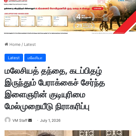
Home
/
Latest
Latest
மலேசியா
மலேசியத் தந்தை, கடப்பிதழ்
இருந்தும் பேராக்கைச் சேர்ந்த
இளைஞரின் குடியுரிமை
மேல்முறையீடு நிராகரிப்பு
VM Staff
S
July 1, 2026
e
n