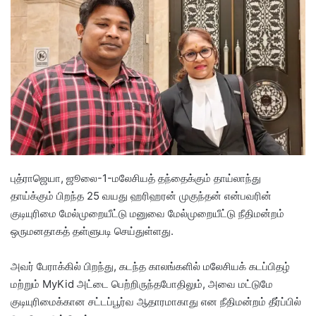
d
a
n
e
m
a
i
l
புத்ராஜெயா, ஜூலை-1-மலேசியத் தந்தைக்கும் தாய்லாந்து
தாய்க்கும் பிறந்த 25 வயது ஹரிஹரன் முகுந்தன் என்பவரின்
குடியுரிமை மேல்முறையீட்டு மனுவை மேல்முறையீட்டு நீதிமன்றம்
ஒருமனதாகத் தள்ளுபடி செய்துள்ளது.
​அவர் பேராக்கில் பிறந்து, கடந்த காலங்களில் மலேசியக் கடப்பிதழ்
மற்றும் MyKid அட்டை பெற்றிருந்தபோதிலும், அவை மட்டுமே
குடியுரிமைக்கான சட்டப்பூர்வ ஆதாரமாகாது என நீதிமன்றம் தீர்ப்பில்