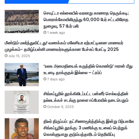
செயுட்டா எல்லையில் வரலாறு காணாத நெருக்கடி;
மொராக்கோவிலிருந்து 60,000 பேர் சட்டவிரோத
நுழைவு, 57 பேர் பலி
1 week ago
மீண்டும் மலர்ந்துவிட்டது! வணக்கம் மலேசியா ஏற்பாட்டிலான மாணவர்
முழக்கம்- தமிழ்ப்பள்ளி மாணவர்களுக்கான பேச்சுப் போட்டி 2025
July 15, 2025
‘உலக அமைதியைக் கருத்தில் கொண்டு’ ஈரான் மீது
உடனடி தாக்குதல் இல்லை – ட்ரம்ப்
7 days ago
சிங்கப்பூரில் தூக்கிலிடப்பட்ட பன்னீர் செல்வத்தின்
நல்லடக்கச் சடங்கு நாளை ஈப்போவில் நடைபெறும்
October 9, 2025
திடீர் திருப்பம்: தட்சிணாமூர்த்திக்கு இன்று பிற்பகலே
சிங்கப்பூரில் தூக்கு; 3 மணிக்கு உடலைப் பெற்றுக்
கொள்ளுமாறு குடும்பத்தாரிடம் தெரிவிப்பு