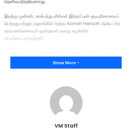
தெளிவுபடுத்தியுள்ளது.
இதற்கு முன்னர், கால்பந்து வீரர்கள் இந்நாட்டின் குடியுரிமையைப்
பெற்றது மற்றும் பஹாங்கில் பிறந்த Azimah Hamzah ஆகிய பிற
உதாரணங்களையும் ஹரிஹரன் தனது வழக்கில்
சுட்டிக்காட்டியிருந்தார்.
அகதிகளாக வந்த Azimah-வின் பெற்றோர் பின்னர் மலேசியக்
குடியுரிமை பெற்ற நிலையில், 38 வயதான Azimah-வும் தீவிர
Show More
முயற்சிக்குப் பிறகு முறைப்படியான மலேசியக் குடியுரிமையைப்
பெற்றார்.
​அத்துடன், கிள்ளானில் பிறந்த Nalvin Dhillon வழக்கையும்
ஹரிஹரன் சுட்டிக்காட்டினார்.
நால்வின் பிறந்தபோது, அவரது மலேசியத் தந்தையும் மலேசியரல்லாத
தாயும் சட்டப்பூர்வமாகத் திருமணம் செய்துகொண்டிருக்கவில்லை.
VM Staff
பின்னர் அவருக்கும் குடியுரிமை வழங்கப்பட்டதை, ஒரு