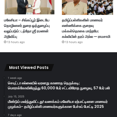
மலேசியா – சிங்கப்பூர் இடையே
தமிழ்ப்பள்ளிகளின் மாணவர்
தொழிலாளர் துறை ஒத்துழைப்பு
எண்ணிக்கை குறைவு
வலுப்படும்: டத்தோ ஶ்ரீ ரமணன்
மக்கள்தொகை மாற்றமே;
அறிவிப்பு
கல்வியின் தரம் அல்ல — ராமசாமி
13 hours ago
13 hours ago
Most Viewed Posts
1 week ago
செயுட்டா எல்லையில் வரலாறு காணாத நெருக்கடி;
மொராக்கோவிலிருந்து 60,000 பேர் சட்டவிரோத நுழைவு, 57 பேர் பலி
July 15, 2025
மீண்டும் மலர்ந்துவிட்டது! வணக்கம் மலேசியா ஏற்பாட்டிலான மாணவர்
முழக்கம்- தமிழ்ப்பள்ளி மாணவர்களுக்கான பேச்சுப் போட்டி 2025
7 days ago