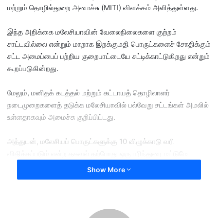
மற்றும் தொழில்துறை அமைச்சு (MITI) விளக்கம் அளித்துள்ளது.
e
m
a
இந்த அறிக்கை மலேசியாவின் வேலைநிலைகளை குற்றம்
i
சாட்டவில்லை என்றும் மாறாக இறக்குமதி பொருட்களைச் சோதிக்கும்
l
சட்ட அமைப்பைப் பற்றிய குறைபாட்டையே சுட்டிக்காட்டுகிறது என்றும்
கூறப்படுகின்றது.
மேலும், மனிதக் கடத்தல் மற்றும் கட்டாயத் தொழிலாளர்
நடைமுறைகளைத் தடுக்க மலேசியாவில் பல்வேறு சட்டங்கள் அமலில்
உள்ளதாகவும் அமைச்சு குறிப்பிட்டது.
அத்துடன், மலேசியப் பொருட்களுக்கு 10 விழுக்காடு வரி
விதிக்கப்படும் என்ற தகவல் தற்போது ஒரு பரிந்துரை மட்டுமே
என்றும், USTR தனது விசாரணையை முடித்து அதிகாரப்பூர்வ
Show More
முடிவை வெளியிட்ட பிறகே எந்தவொரு வரியும் அமல்படுத்தப்படும்
என்றும் MITI தெரிவித்துள்ளது.