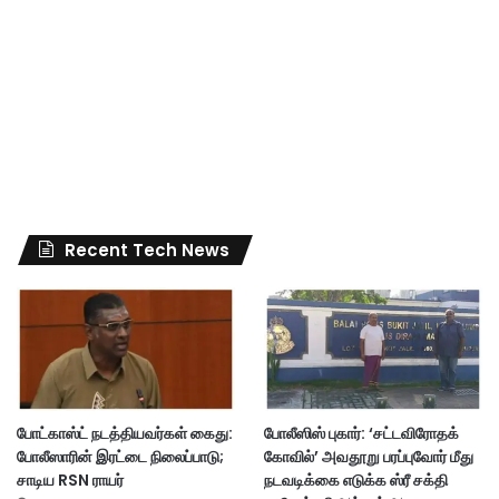
Recent Tech News
போட்காஸ்ட் நடத்தியவர்கள் கைது:
போலீஸிஸ் புகார்: ‘சட்டவிரோதக்
போலீஸாரின் இரட்டை நிலைப்பாடு;
கோவில்’ அவதூறு பரப்புவோர் மீது
சாடிய RSN ராயர்
நடவடிக்கை எடுக்க ஸ்ரீ சக்தி