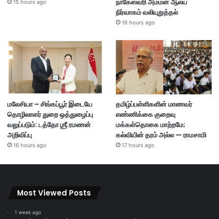
நாகேஸ்வரி அம்மன் ஆலய
15 hours ago
நிர்வாகம் வலியுறுத்தல்
16 hours ago
மலேசியா – சிங்கப்பூர் இடையே
தமிழ்ப்பள்ளிகளின் மாணவர்
தொழிலாளர் துறை ஒத்துழைப்பு
எண்ணிக்கை குறைவு
வலுப்படும்: டத்தோ ஶ்ரீ ரமணன்
மக்கள்தொகை மாற்றமே;
அறிவிப்பு
கல்வியின் தரம் அல்ல — ராமசாமி
16 hours ago
17 hours ago
Most Viewed Posts
1 week ago