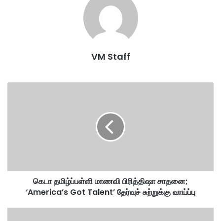
Labour Practices
malaysia
MITI
No Forced
VM Staff
கெ
டா
த
மி
ழ்
ப்
ப
ள்
ளி
கெடா தமிழ்ப்பள்ளி மாணவி பிரித்திஷா சாதனை;
மா
‘America’s Got Talent’ தேர்வுச் சுற்றுக்கு வாய்ப்பு
ண
வி
பி
பு