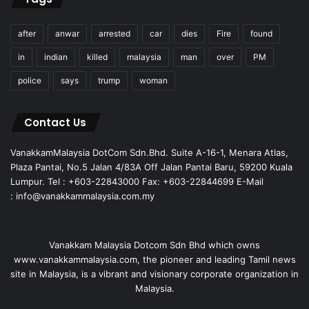
after
anwar
arrested
car
dies
Fire
found
in
indian
killed
malaysia
man
over
PM
police
says
trump
woman
Contact Us
VanakkamMalaysia DotCom Sdn.Bhd. Suite A-16-1, Menara Atlas,
Plaza Pantai, No.5 Jalan 4/83A Off Jalan Pantai Baru, 59200 Kuala
Lumpur. Tel : +603-22843000 Fax: +603-22844699 E-Mail
: info@vanakkammalaysia.com.my
Vanakkam Malaysia Dotcom Sdn Bhd which owns
www.vanakkammalaysia.com, the pioneer and leading Tamil news
site in Malaysia, is a vibrant and visionary corporate organization in
Malaysia.