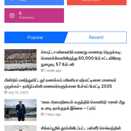
Fans
Subscribers
டு
0
Followers
Popular
Recent
செயுட்டா எல்லையில் வரலாறு காணாத நெருக்கடி;
மொராக்கோவிலிருந்து 60,000 பேர் சட்டவிரோத
நுழைவு, 57 பேர் பலி
1 week ago
மீண்டும் மலர்ந்துவிட்டது! வணக்கம் மலேசியா ஏற்பாட்டிலான மாணவர்
முழக்கம்- தமிழ்ப்பள்ளி மாணவர்களுக்கான பேச்சுப் போட்டி 2025
July 15, 2025
‘உலக அமைதியைக் கருத்தில் கொண்டு’ ஈரான் மீது
உடனடி தாக்குதல் இல்லை – ட்ரம்ப்
7 days ago
சிங்கப்பூரில் தூக்கிலிடப்பட்ட பன்னீர் செல்வத்தின்