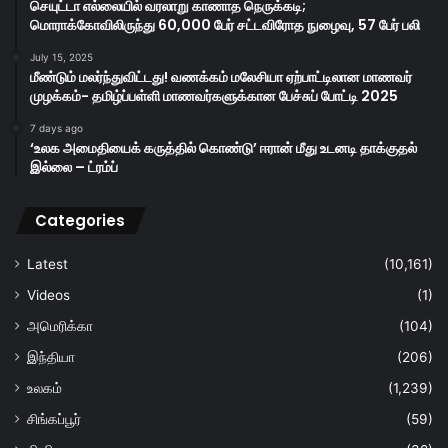
செயுட்டா எல்லையில் வரலாறு காணாத நெருக்கடி;
மொராக்கோவிலிருந்து 60,000 பேர் சட்டவிரோத நுழைவு, 57 பேர் பலி
July 15, 2025
மீண்டும் மலர்ந்துவிட்டது! வணக்கம் மலேசியா ஏற்பாட்டிலான மாணவர்
முழக்கம்- தமிழ்ப்பள்ளி மாணவர்களுக்கான பேச்சுப் போட்டி 2025
7 days ago
‘உலக அமைதியைக் கருத்தில் கொண்டு’ ஈரான் மீது உடனடி தாக்குதல்
இல்லை – ட்ரம்ப்
Categories
Latest
(10,161)
Videos
(1)
அமெரிக்கா
(104)
இந்தியா
(206)
உலகம்
(1,239)
சிங்கப்பூர்
(59)