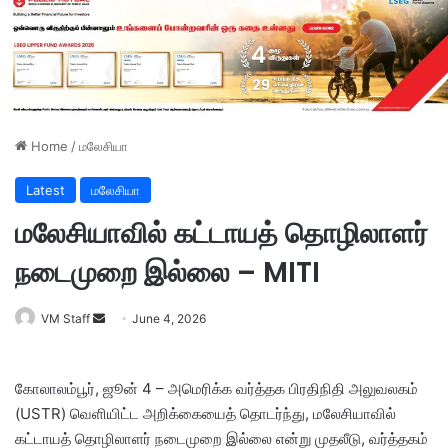
Home
/
மலேசியா
Latest
மலேசியா
மலேசியாவில் கட்டாயத் தொழிலாளர்
நடைமுறை இல்லை – MITI
VM Staff
S
June 4, 2026
e
n
கோலாலம்பூர், ஜூன் 4 – அமெரிக்க வர்த்தக பிரதிநிதி அலுவலகம்
d
(USTR) வெளியிட்ட அறிக்கையைத் தொடர்ந்து, மலேசியாவில்
a
கட்டாயத் தொழிலாளர் நடைமுறை இல்லை என்று முதலீடு, வர்த்தகம்
n