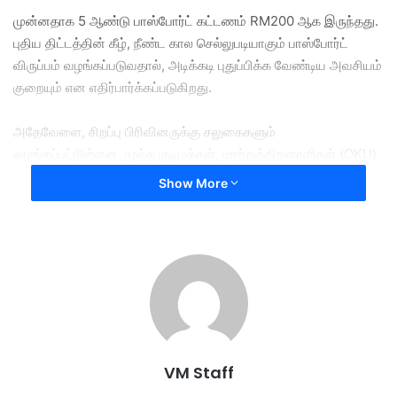
முன்னதாக 5 ஆண்டு பாஸ்போர்ட் கட்டணம் RM200 ஆக இருந்தது.
புதிய திட்டத்தின் கீழ், நீண்ட கால செல்லுபடியாகும் பாஸ்போர்ட்
விருப்பம் வழங்கப்படுவதால், அடிக்கடி புதுப்பிக்க வேண்டிய அவசியம்
குறையும் என எதிர்பார்க்கப்படுகிறது.
அதேவேளை, சிறப்பு பிரிவினருக்கு சலுகைகளும்
வழங்கப்பட்டுள்ளன. மூத்த குடிமக்கள், மாற்றுத்திறனாளிகள் (OKU)
உள்ளிட்டோருக்கு குறைந்த கட்டணம் அல்லது இலவச வசதி
Show More
வழங்கப்படும் எனவும் தெரிவிக்கப்பட்டுள்ளது.
இந்த மாற்றம் வெளிநாடு பயணம் செய்யும் மலேசியர்களுக்கு
வசதியாக இருக்கும். அதேசமயம், புதிய பாஸ்போர்ட் நடைமுறைகள்
மற்றும் விநியோக முறைகள் தொடர்பாக குடிநுழைவுத் துறை
மேலதிக அறிவிப்புகளை வெளியிடும் என கூறப்படுகிறது.
இதனிடையே பொதுமக்கள் இந்த புதிய அறிவிப்பை வரவேற்று சமூக
VM Staff
ஊடகங்களில் நல்ல கருத்துகளை பகிர்ந்து வருகின்றனர்.