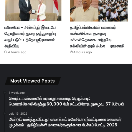
மலேசியா – சிங்கப்பூர் இடையே
தமிழ்ப்பள்ளிகளின் மாணவர்
தொழிலாளர் துறை ஒத்துழைப்பு
எண்ணிக்கை குறைவு
வலுப்படும்: டத்தோ ஶ்ரீ ரமணன்
மக்கள்தொகை மாற்றமே;
அறிவிப்பு
கல்வியின் தரம் அல்ல — ராமசாமி
4 hours ago
4 hours ago
Most Viewed Posts
1 week ago
செயுட்டா எல்லையில் வரலாறு காணாத நெருக்கடி;
மொராக்கோவிலிருந்து 60,000 பேர் சட்டவிரோத நுழைவு, 57 பேர் பலி
July 15, 2025
மீண்டும் மலர்ந்துவிட்டது! வணக்கம் மலேசியா ஏற்பாட்டிலான மாணவர்
முழக்கம்- தமிழ்ப்பள்ளி மாணவர்களுக்கான பேச்சுப் போட்டி 2025