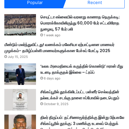
Popular
Recent
வா
ய்
செயுட்டா எல்லையில் வரலாறு காணாத நெருக்கடி;
ப்
மொராக்கோவிலிருந்து 60,000 பேர் சட்டவிரோத
பு
நுழைவு, 57 பேர் பலி
1 week ago
மீண்டும் மலர்ந்துவிட்டது! வணக்கம் மலேசியா ஏற்பாட்டிலான மாணவர்
முழக்கம்- தமிழ்ப்பள்ளி மாணவர்களுக்கான பேச்சுப் போட்டி 2025
July 15, 2025
‘உலக அமைதியைக் கருத்தில் கொண்டு’ ஈரான் மீது
உடனடி தாக்குதல் இல்லை – ட்ரம்ப்
6 days ago
சிங்கப்பூரில் தூக்கிலிடப்பட்ட பன்னீர் செல்வத்தின்
நல்லடக்கச் சடங்கு நாளை ஈப்போவில் நடைபெறும்
October 9, 2025
திடீர் திருப்பம்: தட்சிணாமூர்த்திக்கு இன்று பிற்பகலே
சிங்கப்பூரில் தூக்கு; 3 மணிக்கு உடலைப் பெற்றுக்