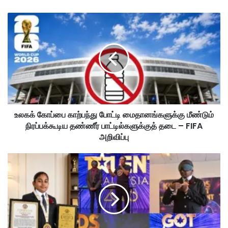
உ
ல
க
க்
கோ
ப்
பை
கா
ற்
உலகக் கோப்பை காற்பந்து போட்டி மைதானங்களுக்கு மீண்டும்
ப
நிரப்பக்கூடிய தண்ணீர் பாட்டில்களுக்குத் தடை – FIFA
ந்
து
அறிவிப்பு
போ
ட்
கெ
டி
டா
மை
த
தா
மி
ன
ழ்
ங்
ப்
க
ப