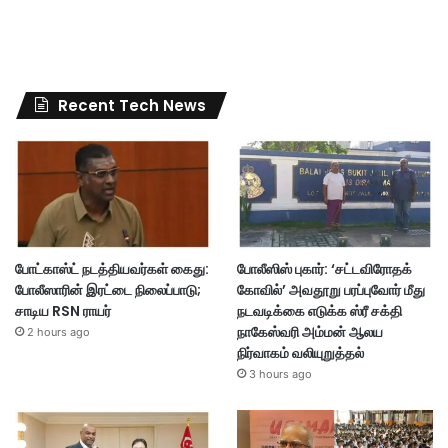
Recent Tech News
போட்காஸ்ட் நடத்தியவர்கள் கைது:
போலீஸிஸ் புகார்: ‘சட்டவிரோதக்
போலீஸாரின் இரட்டை நிலைப்பாடு;
கோவில்’ அவதூறு பரப்புவோர் மீது
சாடிய RSN ராயர்
நடவடிக்கை எடுக்க ஸ்ரீ சக்தி
நாகேஸ்வரி அம்மன் ஆலய
2 hours ago
நிர்வாகம் வலியுறுத்தல்
3 hours ago