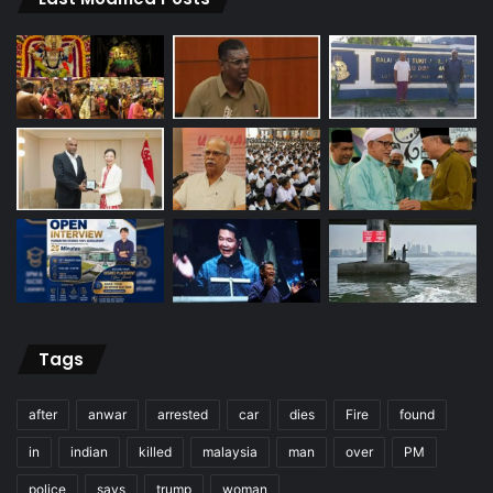
Tags
after
anwar
arrested
car
dies
Fire
found
in
indian
killed
malaysia
man
over
PM
police
says
trump
woman