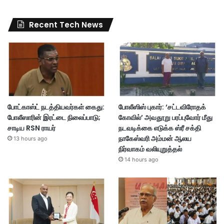
Recent Tech News
போட்காஸ்ட் நடத்தியவர்கள் கைது:
போலீஸிஸ் புகார்: ‘சட்டவிரோதக்
போலீஸாரின் இரட்டை நிலைப்பாடு;
கோவில்’ அவதூறு பரப்புவோர் மீது
சாடிய RSN ராயர்
நடவடிக்கை எடுக்க ஸ்ரீ சக்தி
நாகேஸ்வரி அம்மன் ஆலய
13 hours ago
நிர்வாகம் வலியுறுத்தல்
14 hours ago