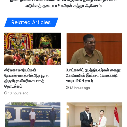
ல்
எடுக்கத் தடையா? சுரேன் கந்தா ஆவேசம்
ல்
R
S
M
P
Related Articles
3
M
3
தே
.
ர்
9
வி
மி
ல்
ல்
த
லி
மி
ய
ழ்
ஸ்ரீ மகா மாரியம்மன்
போட்காஸ்ட் நடத்தியவர்கள் கைது:
ன்
மொ
தேவஸ்தானத்தில் ஆடி பூரத்
போலீஸாரின் இரட்டை நிலைப்பாடு;
ப
ழி
திருவிழா விமரிசையாகத்
சாடிய RSN ராயர்
ரி
ப்
தொடக்கம்
சு
13 hours ago
பா
13 hours ago
ட
ம்
எ
டு
க்
க