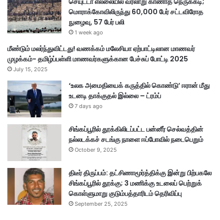
செயுட்டா எல்லையில் வரலாறு காணாத நெருக்கடி;
மொராக்கோவிலிருந்து 60,000 பேர் சட்டவிரோத
நுழைவு, 57 பேர் பலி
1 week ago
மீண்டும் மலர்ந்துவிட்டது! வணக்கம் மலேசியா ஏற்பாட்டிலான மாணவர்
முழக்கம்- தமிழ்ப்பள்ளி மாணவர்களுக்கான பேச்சுப் போட்டி 2025
July 15, 2025
‘உலக அமைதியைக் கருத்தில் கொண்டு’ ஈரான் மீது
உடனடி தாக்குதல் இல்லை – ட்ரம்ப்
7 days ago
சிங்கப்பூரில் தூக்கிலிடப்பட்ட பன்னீர் செல்வத்தின்
நல்லடக்கச் சடங்கு நாளை ஈப்போவில் நடைபெறும்
October 9, 2025
திடீர் திருப்பம்: தட்சிணாமூர்த்திக்கு இன்று பிற்பகலே
சிங்கப்பூரில் தூக்கு; 3 மணிக்கு உடலைப் பெற்றுக்
கொள்ளுமாறு குடும்பத்தாரிடம் தெரிவிப்பு
September 25, 2025