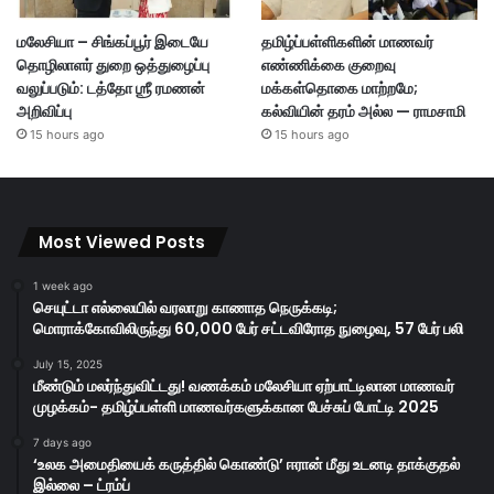
மலேசியா – சிங்கப்பூர் இடையே
தமிழ்ப்பள்ளிகளின் மாணவர்
தொழிலாளர் துறை ஒத்துழைப்பு
எண்ணிக்கை குறைவு
வலுப்படும்: டத்தோ ஶ்ரீ ரமணன்
மக்கள்தொகை மாற்றமே;
அறிவிப்பு
கல்வியின் தரம் அல்ல — ராமசாமி
15 hours ago
15 hours ago
Most Viewed Posts
1 week ago
செயுட்டா எல்லையில் வரலாறு காணாத நெருக்கடி;
மொராக்கோவிலிருந்து 60,000 பேர் சட்டவிரோத நுழைவு, 57 பேர் பலி
July 15, 2025
மீண்டும் மலர்ந்துவிட்டது! வணக்கம் மலேசியா ஏற்பாட்டிலான மாணவர்
முழக்கம்- தமிழ்ப்பள்ளி மாணவர்களுக்கான பேச்சுப் போட்டி 2025
7 days ago
‘உலக அமைதியைக் கருத்தில் கொண்டு’ ஈரான் மீது உடனடி தாக்குதல்
இல்லை – ட்ரம்ப்