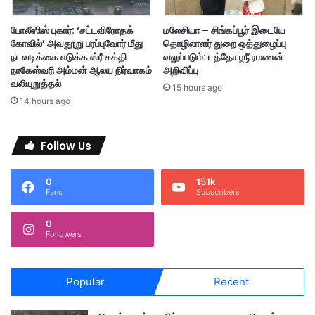
த்
த
போலீஸிஸ் புகார்: ‘சட்டவிரோதக்
மலேசியா – சிங்கப்பூர் இடையே
டை
கோவில்’ அவதூறு பரப்புவோர் மீது
தொழிலாளர் துறை ஒத்துழைப்பு
யா
நடவடிக்கை எடுக்க ஸ்ரீ சக்தி
வலுப்படும்: டத்தோ ஶ்ரீ ரமணன்
?
நாகேஸ்வரி அம்மன் ஆலய நிர்வாகம்
அறிவிப்பு
சு
வலியுறுத்தல்
15 hours ago
ரே
14 hours ago
ன்
க
ந்
Follow Us
தா
ஆ
0
151k
வே
Fans
Subscribers
ச
ம்
0
Followers
Popular
Recent