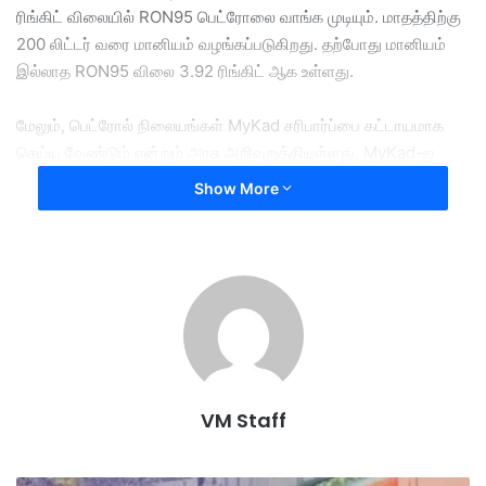
ரிங்கிட் விலையில் RON95 பெட்ரோலை வாங்க முடியும். மாதத்திற்கு
200 லிட்டர் வரை மானியம் வழங்கப்படுகிறது. தற்போது மானியம்
இல்லாத RON95 விலை 3.92 ரிங்கிட் ஆக உள்ளது.
மேலும், பெட்ரோல் நிலையங்கள் MyKad சரிபார்ப்பை கட்டாயமாக
செய்ய வேண்டும் என்றும் அரசு அறிவுறுத்தியுள்ளது. MyKad-ஐ
நேரில் சரிபார்க்காமல் செய்யப்படும் பரிவர்த்தனைகள்
Show More
அனுமதிக்கப்படாது என கூறப்பட்டுள்ளது.
BUDI95 பயனாளர்கள் தங்களின் பரிவர்த்தனை பதிவுகளை
அதிகாரப்பூர்வ இணையதளத்தில் சரிபார்த்து, சந்தேகமான
பயன்பாடு இருந்தால் உடனடியாக போலீஸ் புகார் அளிக்குமாறும்
அறிவுறுத்தப்பட்டுள்ளது.
VM Staff