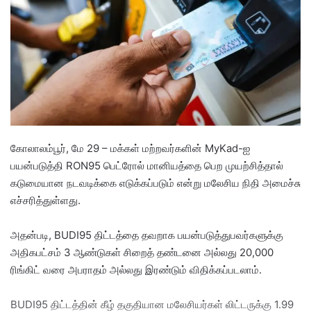
a
n
e
m
a
i
l
கோலாலம்பூர், மே 29 – மக்கள் மற்றவர்களின் MyKad-ஐ
பயன்படுத்தி RON95 பெட்ரோல் மானியத்தை பெற முயற்சித்தால்
கடுமையான நடவடிக்கை எடுக்கப்படும் என்று மலேசிய நிதி அமைச்சு
எச்சரித்துள்ளது.
அதன்படி, BUDI95 திட்டத்தை தவறாக பயன்படுத்துபவர்களுக்கு
அதிகபட்சம் 3 ஆண்டுகள் சிறைத் தண்டனை அல்லது 20,000
ரிங்கிட் வரை அபராதம் அல்லது இரண்டும் விதிக்கப்படலாம்.
BUDI95 திட்டத்தின் கீழ் தகுதியான மலேசியர்கள் லிட்டருக்கு 1.99