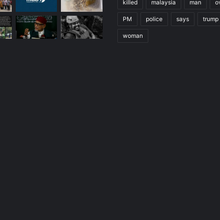
killed
malaysia
man
o
PM
police
says
trump
woman