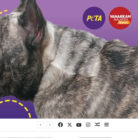
Facebook
X
YouTube
Instagram
Random Article
Sidebar
முயற்சி