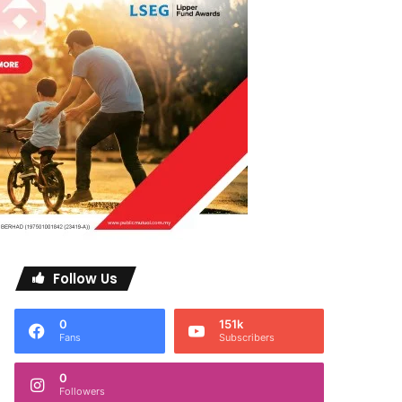
Follow Us
0
151k
Fans
Subscribers
0
Followers