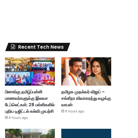
Recent Tech News
பினாங்கு தமிழ்ப்பள்ளி
தமிழக முதல்வர் விஜய் –
மாணவர்களுக்கு இலவச
சங்கீதா விவாகரத்து வழக்கு
டேப்லெட்கள்; 28 பள்ளிகளில்
வாபஸ்
புதிய டிஜிட்டல் கல்வி முயற்சி
9 hours ago
9 hours ago