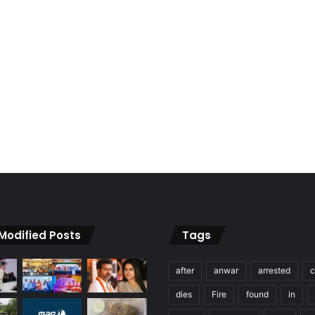
 Modified Posts
Tags
after
anwar
arrested
c
dies
Fire
found
in