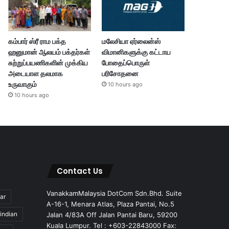
கம்பார் ஸ்ரீ ராம பக்த
மலேசியா ஏர்லைன்ஸ்
ஹனுமான் ஆலயம் பக்தர்கள்
விமானிகளுக்கு கட்டாய
சுற்றுப்பயணிகளின் முக்கிய
போதைப்பொருள்
அடையாள தலமாக
பரிசோதனை
உருவாகும்
10 hours ago
10 hours ago
Contact Us
VanakkamMalaysia DotCom Sdn.Bhd. Suite
ar
A-16-1, Menara Atlas, Plaza Pantai, No.5
indian
Jalan 4/83A Off Jalan Pantai Baru, 59200
Kuala Lumpur. Tel : +603-22843000 Fax: