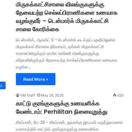
மிருகக்காட்சிசாலை விலங்குகளுக்கு
தேவையற்ற செல்லப்பிராணிகளை உணவாக
வழங்குவீர் – டென்மார்க் மிருகக்காட்சி
சாலை கோரிக்கை
டென்மார்க், ஆகஸ்ட் 5 – டென்மார்க் வடக்குப் பகுதியிலுள்ள
மிருகக்காட்சிசாலை நிர்வாகம், தங்கள் மிருகக்காட்சி
சாலையிலிருக்கும் மாமிச உண்ணி விலங்குகளுக்கு
வீடுகளிலிருக்கும் தேவையற்ற செல்லப்பிராணிகளை உணவாக
வழங்க…
Read More »
st
VM Staff
May 29, 2025
525
காட்டு குரங்குகளுக்கு உணவளிக்க
வேண்டாம்; Perhilitan நினைவுறுத்து
சிரம்பான், மே-29 – சிரம்பான், துவாங்கு ஜாஃபார் மருத்துவமனை
வளாகத்தில் காட்டுக் குரங்குகளுக்கு உணவளிக்க