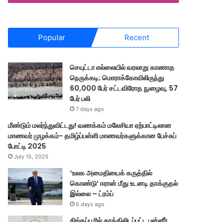
Popular
Recent
செயுட்டா எல்லையில் வரலாறு காணாத
நெருக்கடி; மொராக்கோவிலிருந்து
60,000 பேர் சட்டவிரோத நுழைவு, 57
பேர் பலி
7 days ago
மீண்டும் மலர்ந்துவிட்டது! வணக்கம் மலேசியா ஏற்பாட்டிலான
மாணவர் முழக்கம்- தமிழ்ப்பள்ளி மாணவர்களுக்கான பேச்சுப்
போட்டி 2025
July 15, 2025
‘உலக அமைதியைக் கருத்தில்
கொண்டு’ ஈரான் மீது உடனடி தாக்குதல்
இல்லை – ட்ரம்ப்
6 days ago
சிங்கப்பூரில் தூக்கிலிடப்பட்ட பன்னீர்