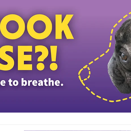
ழ்ப்பள்ளி மாணவர்களுக்கு இலவச டேப்லெட்கள்; 28 பள்ளிகளில் புதிய டிஜிட்டல் கல்வி 