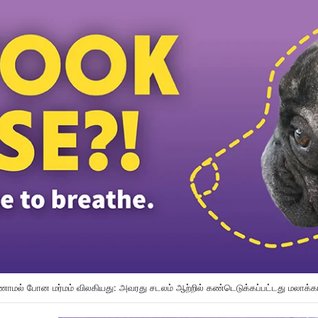
காப்பை வலுப்படுத்த காவல்துறை AI மற்றும் ட்ரோன் பயன்பாட்டை விரிவுபடுத்துகிறது