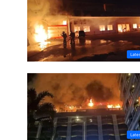
Late
Late