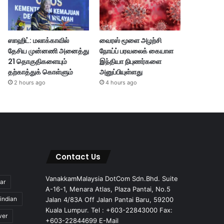
ஸாஹிட்: மலாக்காவில்
வைரஸ் மூளை அழற்சி
தேசிய முன்னணி அனைத்து
நோய்ப் பரவலைக் கையாள
21 தொகுதிகளையும்
இந்தியா நிபுணர்களை
தற்காத்துக் கொள்ளும்
அனுப்பியுள்ளது
2 hours ago
4 hours ago
Contact Us
VanakkamMalaysia DotCom Sdn.Bhd. Suite
ar
A-16-1, Menara Atlas, Plaza Pantai, No.5
indian
Jalan 4/83A Off Jalan Pantai Baru, 59200
Kuala Lumpur. Tel : +603-22843000 Fax:
ver
+603-22844699 E-Mail