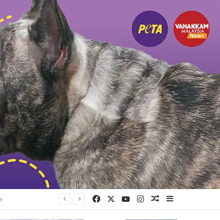
Facebook
X
YouTube
Instagram
Random Article
Sidebar