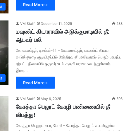
Read More »
st
VM Staff
December 11, 2025
288
மவுண்ட் கியாராவில் அடுக்குமாடியில் தீ;
ஆடவர் பலி
கோலாலம்பூர், டிசம்பர்-11 – கோலாலம்பூர், மவுண்ட் கியாரா
அடுக்குமாடி குடியிருப்பில் நேற்றிரவு தீ பரவியதால் பெரும் பரபரப்பு
ஏற்பட்ட நிலையில் ஒருவர் உடல் கருகி மரணமடைந்துள்ளார்.
இரவு…
st
Read More »
VM Staff
May 6, 2025
596
கோத்தா பெலூட் கோழி பண்ணையில் தீ
விபத்து!
கோத்தா பெலூட் சபா, மே 6 – கோத்தா பெலூட் சபாவிலுள்ள