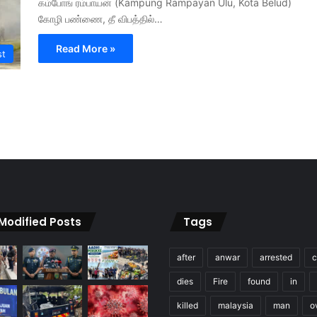
கம்போங் ரம்பாயன் (Kampung Rampayan Ulu, Kota Belud)
கோழி பண்ணை, தீ விபத்தில்…
Read More »
st
 Modified Posts
Tags
after
anwar
arrested
c
dies
Fire
found
in
killed
malaysia
man
o