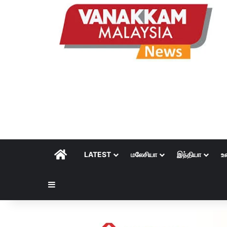
HOME
LATEST
மலேசியா
இந்தியா
உ
Sidebar