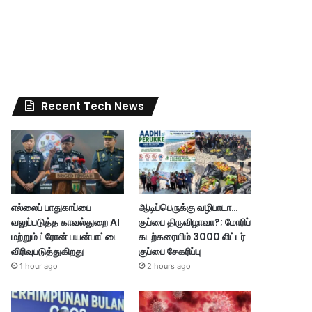
Recent Tech News
எல்லைப் பாதுகாப்பை
ஆடிப்பெருக்கு வழிபாடா…
வலுப்படுத்த காவல்துறை AI
குப்பை திருவிழாவா?; மோரிப்
மற்றும் ட்ரோன் பயன்பாட்டை
கடற்கரையிம் 3000 லிட்டர்
விரிவுபடுத்துகிறது
குப்பை சேகரிப்பு
1 hour ago
2 hours ago