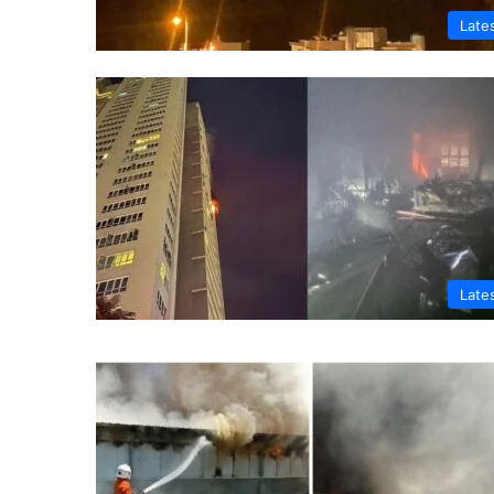
Late
Late