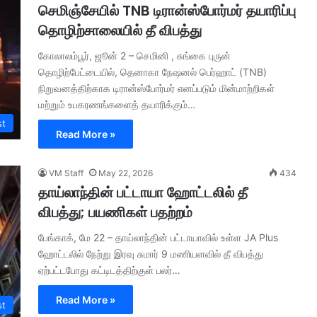
செமிஞ்சேயில் TNB டிரான்ஸ்போர்மர் தயாரிப்பு
தொழிற்சாலையில் தீ விபத்து
கோலாலம்பூர், ஜூன் 2 – செமினி , சுங்கை புருன்
தொழிற்பேட்டையில், தெனாகா நேஷனல் பெர்ஹாட் (TNB)
நிறுவனத்திற்காக டிரான்ஸ்போர்மர் எனப்படும் மின்மாற்றிகள்
மற்றும் உபகரணங்களைத் தயாரிக்கும்…
st
Read More »
VM Staff
May 22, 2026
434
தாய்லாந்தின் பட்டாயா ஹோட்டலில் தீ
விபத்து; பயணிகள் பதற்றம்
பேங்காக், மே 22 – தாய்லாந்தின் பட்டாயாவில் உள்ள JA Plus
ஹோட்டலில் நேற்று இரவு சுமார் 9 மணியளவில் தீ விபத்து
ஏற்பட்டபோது கட்டிடத்திற்குள் பலர்…
Read More »
st