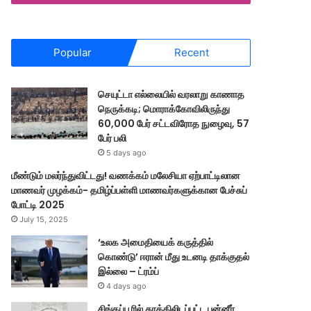
Popular
Recent
செயுட்டா எல்லையில் வரலாறு காணாத
நெருக்கடி; மொராக்கோவிலிருந்து
60,000 பேர் சட்டவிரோத நுழைவு, 57
பேர் பலி
5 days ago
மீண்டும் மலர்ந்துவிட்டது! வணக்கம் மலேசியா ஏற்பாட்டிலான
மாணவர் முழக்கம்- தமிழ்ப்பள்ளி மாணவர்களுக்கான பேச்சுப்
போட்டி 2025
July 15, 2025
‘உலக அமைதியைக் கருத்தில்
கொண்டு’ ஈரான் மீது உடனடி தாக்குதல்
இல்லை – ட்ரம்ப்
4 days ago
சிங்கப்பூரில் தூக்கிலிடப்பட்ட பன்னீர்