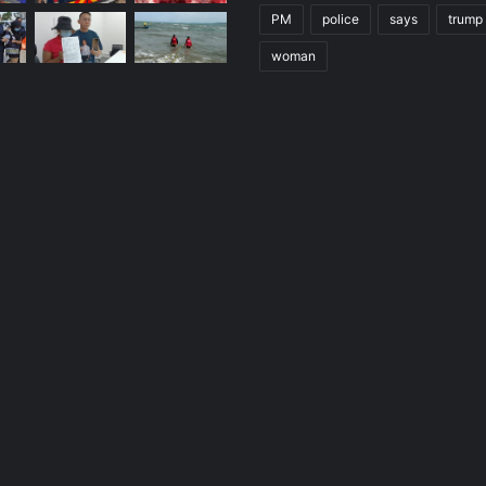
PM
police
says
trump
woman