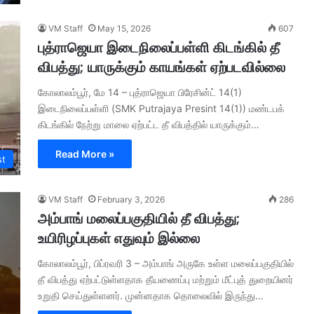
VM Staff
May 15, 2026
607
புத்ராஜெயா இடைநிலைப்பள்ளி கிடங்கில் தீ
விபத்து; யாருக்கும் காயங்கள் ஏற்படவில்லை
கோலாலம்பூர், மே 14 – புத்ராஜெயா பிரேசின்ட் 14(1)
இடைநிலைப்பள்ளி (SMK Putrajaya Presint 14(1)) மண்டபக்
கிடங்கில் நேற்று மாலை ஏற்பட்ட தீ விபத்தில் யாருக்கும்…
Read More »
st
VM Staff
February 3, 2026
286
அம்பாங் மலைப்பகுதியில் தீ விபத்து;
உயிரிழப்புகள் எதுவும் இல்லை
கோலாலம்பூர், பிப்ரவரி 3 – அம்பாங் அருகே உள்ள மலைப்பகுதியில்
தீ விபத்து ஏற்பட்டுள்ளதாக தீயணைப்பு மற்றும் மீட்புத் துறையினர்
உறுதி செய்துள்ளனர். முன்னதாக தொலைவில் இருந்து…