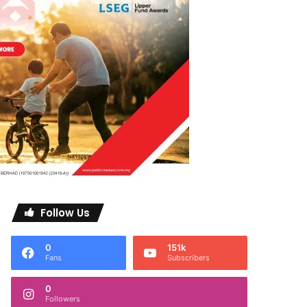
Follow Us
0
151k
Fans
Subscribers
0
Followers