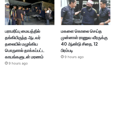
பராமரிப்பு மையத்தில்
மகளை கொலை செய்த
தங்கியிருந்த ஆடவர்
முன்னாள் ராணுவ வீரருக்கு
தலையில் மழுங்கிய
40 ஆண்டு சிறை, 12
பொருளால் தாக்கப்பட்ட
பிரம்படி
காயங்களுடன் மரணம்
9 hours ago
9 hours ago