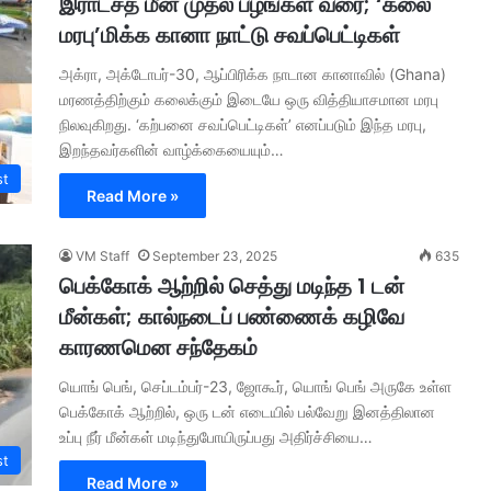
இராட்சத மீன் முதல் பழங்கள் வரை; ‘கலை
மரபு’மிக்க கானா நாட்டு சவப்பெட்டிகள்
அக்ரா, அக்டோபர்-30, ஆப்பிரிக்க நாடான கானாவில் (Ghana)
மரணத்திற்கும் கலைக்கும் இடையே ஒரு வித்தியாசமான மரபு
நிலவுகிறது. ‘கற்பனை சவப்பெட்டிகள்’ எனப்படும் இந்த மரபு,
இறந்தவர்களின் வாழ்க்கையையும்…
st
Read More »
VM Staff
September 23, 2025
635
பெக்கோக் ஆற்றில் செத்து மடிந்த 1 டன்
மீன்கள்; கால்நடைப் பண்ணைக் கழிவே
காரணமென சந்தேகம்
யொங் பெங், செப்டம்பர்-23, ஜோகூர், யொங் பெங் அருகே உள்ள
பெக்கோக் ஆற்றில், ஒரு டன் எடையில் பல்வேறு இனத்திலான
உப்பு நீர் மீன்கள் மடிந்துபோயிருப்பது அதிர்ச்சியை…
st
Read More »