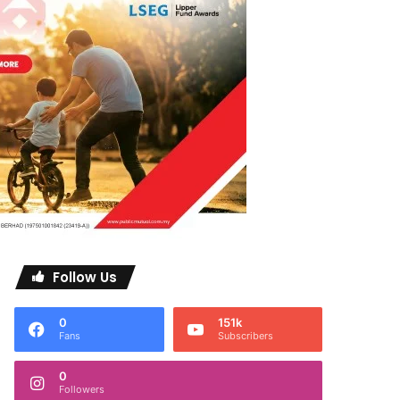
Follow Us
0
151k
Fans
Subscribers
0
Followers