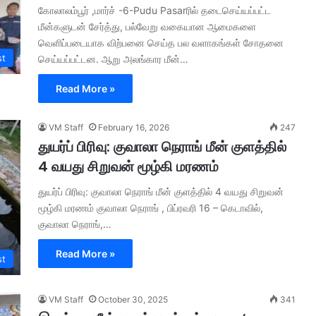
கோலாலம்பூர் ,மார்ச் -6-Pudu Pasarரில் தடைசெய்யப்பட்ட
மீன்களுடன் சேர்த்து, பல்வேறு வகையான ஆமைகளை
வெளிப்படையாக விற்பனை செய்த பல வளாகங்கள் சோதனை
st
செய்யப்பட்டன. ஆறு அலங்கார மீன்…
Read More »
VM Staff
February 16, 2026
247
துயர்ப் பிரிவு: குவாலா நெராங் மீன் குளத்தில்
4 வயது சிறுவன் மூழ்கி மரணம்
துயர்ப் பிரிவு: குவாலா நெராங் மீன் குளத்தில் 4 வயது சிறுவன்
மூழ்கி மரணம் குவாலா நெராங் , பிப்ரவரி 16 – கெடாவில்,
குவாலா நெராங்,…
Read More »
st
VM Staff
October 30, 2025
341