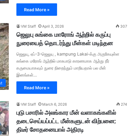
Read More »
VM Staff
April 3, 2026
307
ஜெலுபு சுங்கை மாரோங் ஆற்றில் கருப்பு
நுரையைத் தொடர்ந்து மீன்கள் மடிந்தன
ஜெலுபு, ஏப்-3-ஜெலுபு , kampung Lakai-க்கு அருகேயுள்ள
சுங்கை மரோங் ஆற்றில் மாசுபாடு காரணமாக ஆற்று நீர்
கருமையாகவும் நுரை நிறைந்தும் மாறியதால் பல மீன்
இனங்கள்…
st
Read More »
VM Staff
March 6, 2026
274
புடு பசாரில் அலங்கார மீன் வளாகங்களில்
தடைசெய்யப்பட்ட மீன்களுடன் விற்பனை;
திடீர் சோதனையால் அதிரடி