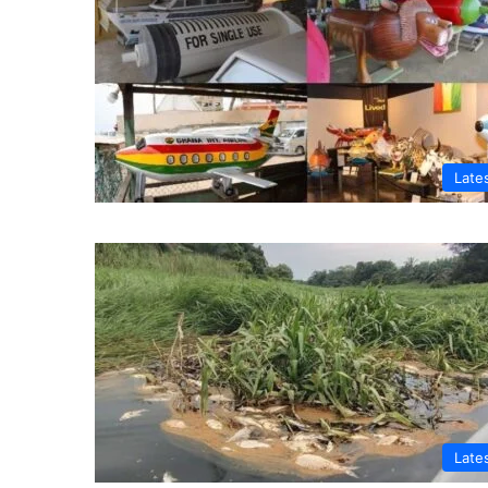
Late
Late