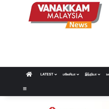
HOME
LATEST
மலேசியா
இந்தியா
உ
Sidebar