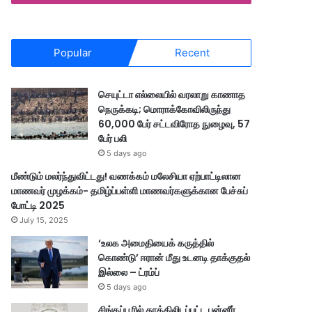
Popular
Recent
செயுட்டா எல்லையில் வரலாறு காணாத
நெருக்கடி; மொராக்கோவிலிருந்து
60,000 பேர் சட்டவிரோத நுழைவு, 57
பேர் பலி
5 days ago
மீண்டும் மலர்ந்துவிட்டது! வணக்கம் மலேசியா ஏற்பாட்டிலான
மாணவர் முழக்கம்- தமிழ்ப்பள்ளி மாணவர்களுக்கான பேச்சுப்
போட்டி 2025
July 15, 2025
‘உலக அமைதியைக் கருத்தில்
கொண்டு’ ஈரான் மீது உடனடி தாக்குதல்
இல்லை – ட்ரம்ப்
5 days ago
சிங்கப்பூரில் தூக்கிலிடப்பட்ட பன்னீர்