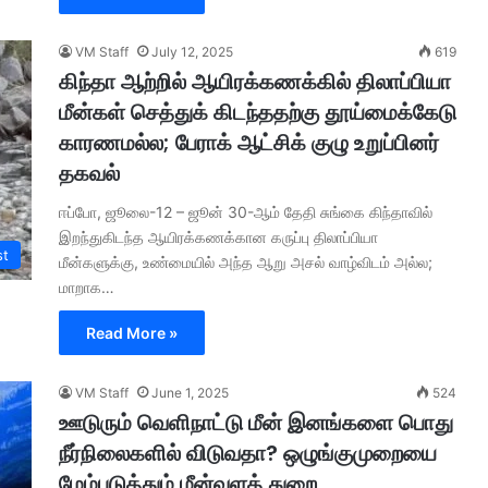
VM Staff
July 12, 2025
619
கிந்தா ஆற்றில் ஆயிரக்கணக்கில் திலாப்பியா
மீன்கள் செத்துக் கிடந்ததற்கு தூய்மைக்கேடு
காரணமல்ல; பேராக் ஆட்சிக் குழு உறுப்பினர்
தகவல்
ஈப்போ, ஜூலை-12 – ஜூன் 30-ஆம் தேதி சுங்கை கிந்தாவில்
இறந்துகிடந்த ஆயிரக்கணக்கான கருப்பு திலாப்பியா
st
மீன்களுக்கு, உண்மையில் அந்த ஆறு அசல் வாழ்விடம் அல்ல;
மாறாக…
Read More »
VM Staff
June 1, 2025
524
ஊடுரும் வெளிநாட்டு மீன் இனங்களை பொது
நீர்நிலைகளில் விடுவதா? ஒழுங்குமுறையை
மேம்படுத்தும் மீன்வளத் துறை