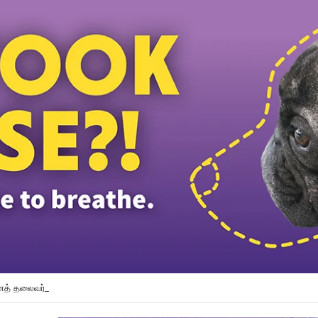
த் தலைவர் பதவியிலிருந்து விலக கோரினார் நூருல் இஸ்ஸா; தற்காலிக ஓய்வு வழங்கி