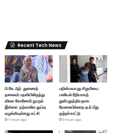
Recent Tech News
பி.கே.ஆர். துணைத்
பதின்மவயது சிறுமியை
தலைவர் பதவியிலிருந்து
பாலியல் ரீதியாகத்
விலக கோரினார் நூருல்
துன்புறுத்தியதாக
இஸ்ஸா; தற்காலிக ஓய்வு
வேலையில்லாத நபர் மீது
வழங்கியுள்ளது கட்சி
குற்றச்சாட்டு
7 hours ago
9 hours ago