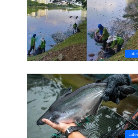
Late
Late