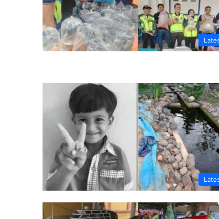
Late
Late