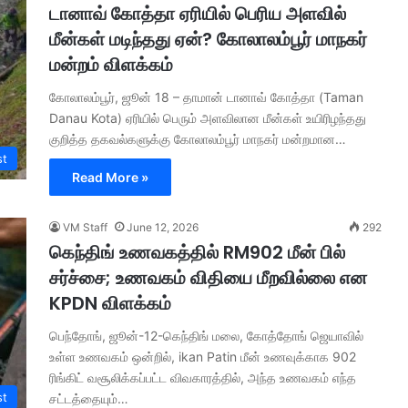
டானாவ் கோத்தா ஏரியில் பெரிய அளவில்
மீன்கள் மடிந்தது ஏன்? கோலாலம்பூர் மாநகர்
மன்றம் விளக்கம்
கோலாலம்பூர், ஜூன் 18 – தாமான் டானாவ் கோத்தா (Taman
Danau Kota) ஏரியில் பெரும் அளவிலான மீன்கள் உயிரிழந்தது
குறித்த தகவல்களுக்கு கோலாலம்பூர் மாநகர் மன்றமான…
st
Read More »
VM Staff
June 12, 2026
292
கெந்திங் உணவகத்தில் RM902 மீன் பில்
சர்ச்சை; உணவகம் விதியை மீறவில்லை என
KPDN விளக்கம்
பெந்தோங், ஜூன்-12-கெந்திங் மலை, கோத்தோங் ஜெயாவில்
உள்ள உணவகம் ஒன்றில், ikan Patin மீன் உணவுக்காக 902
ரிங்கிட் வசூலிக்கப்பட்ட விவகாரத்தில், அந்த உணவகம் எந்த
st
சட்டத்தையும்…