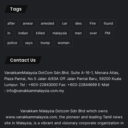
Tags
after
anwar
arrested
car
dies
Fire
found
in
indian
killed
malaysia
man
over
PM
police
says
trump
woman
Contact Us
VanakkamMalaysia DotCom Sdn.Bhd. Suite A-16-1, Menara Atlas,
Plaza Pantai, No.5 Jalan 4/83A Off Jalan Pantai Baru, 59200 Kuala
Lumpur. Tel : +603-22843000 Fax: +603-22844699 E-Mail
: info@vanakkammalaysia.com.my
Vanakkam Malaysia Dotcom Sdn Bhd which owns
www.vanakkammalaysia.com, the pioneer and leading Tamil news
site in Malaysia, is a vibrant and visionary corporate organization in