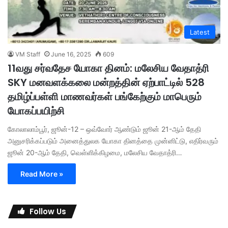
Latest
VM Staff
June 16, 2025
609
11வது சர்வதேச யோகா தினம்: மலேசிய வேதாத்ரி
SKY மனவளக்கலை மன்றத்தின் ஏற்பாட்டில் 528
தமிழ்ப்பள்ளி மாணவர்கள் பங்கேற்கும் மாபெரும்
யோகப்பயிற்சி
கோலாலாம்பூர், ஜூன்-12 – ஒவ்வோர் ஆண்டும் ஜூன் 21-ஆம் தேதி
அனுசரிக்கப்படும் அனைத்துலக யோகா தினத்தை முன்னிட்டு, எதிர்வரும்
ஜூன் 20-ஆம் தேதி, வெள்ளிக்கிழமை, மலேசிய வேதாத்ரி…
Read More »
Follow Us