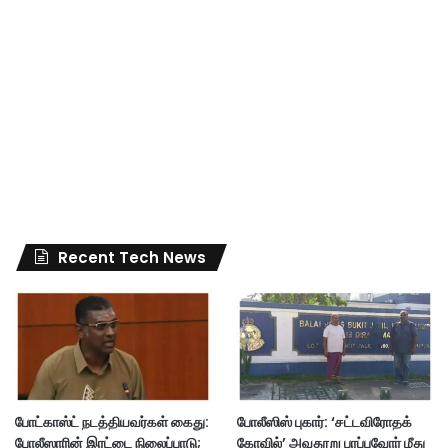
Recent Tech News
போட்காஸ்ட் நடத்தியவர்கள் கைது:
போலீஸிஸ் புகார்: ‘சட்டவிரோதக்
போலீஸாரின் இரட்டை நிலைப்பாடு;
கோவில்’ அவதூறு பரப்புவோர் மீது