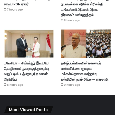
சாடிய RSN ராயர்
நடவடிக்கை எடுக்க ஸ்ரீ சக்தி
நாகேஸ்வரி அம்மன் ஆலய
7 hours ago
நிர்வாகம் வலியுறுத்தல்
8 hours ago
மலேசியா – சிங்கப்பூர் இடையே
தமிழ்ப்பள்ளிகளின் மாணவர்
தொழிலாளர் துறை ஒத்துழைப்பு
எண்ணிக்கை குறைவு
வலுப்படும்: டத்தோ ஶ்ரீ ரமணன்
மக்கள்தொகை மாற்றமே;
அறிவிப்பு
கல்வியின் தரம் அல்ல — ராமசாமி
8 hours ago
9 hours ago
Most Viewed Posts