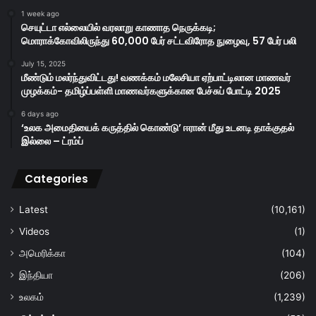
1 week ago
செயுட்டா எல்லையில் வரலாறு காணாத நெருக்கடி;
மொராக்கோவிலிருந்து 60,000 பேர் சட்டவிரோத நுழைவு, 57 பேர் பலி
July 15, 2025
மீண்டும் மலர்ந்துவிட்டது! வணக்கம் மலேசியா ஏற்பாட்டிலான மாணவர்
முழக்கம்- தமிழ்ப்பள்ளி மாணவர்களுக்கான பேச்சுப் போட்டி 2025
6 days ago
‘உலக அமைதியைக் கருத்தில் கொண்டு’ ஈரான் மீது உடனடி தாக்குதல்
இல்லை – ட்ரம்ப்
Categories
Latest
(10,161)
Videos
(1)
அமெரிக்கா
(104)
இந்தியா
(206)
உலகம்
(1,239)