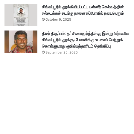
சிங்கப்பூரில் தூக்கிலிடப்பட்ட பன்னீர் செல்வத்தின்
நல்லடக்கச் சடங்கு நாளை ஈப்போவில் நடைபெறும்
October 9, 2025
திடீர் திருப்பம்: தட்சிணாமூர்த்திக்கு இன்று பிற்பகலே
சிங்கப்பூரில் தூக்கு; 3 மணிக்கு உடலைப் பெற்றுக்
கொள்ளுமாறு குடும்பத்தாரிடம் தெரிவிப்பு
September 25, 2025