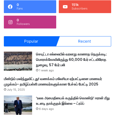
0
151k
Fans
Subscribers
0
Followers
Popular
Recent
செயுட்டா எல்லையில் வரலாறு காணாத நெருக்கடி;
மொராக்கோவிலிருந்து 60,000 பேர் சட்டவிரோத
நுழைவு, 57 பேர் பலி
1 week ago
மீண்டும் மலர்ந்துவிட்டது! வணக்கம் மலேசியா ஏற்பாட்டிலான மாணவர்
முழக்கம்- தமிழ்ப்பள்ளி மாணவர்களுக்கான பேச்சுப் போட்டி 2025
July 15, 2025
‘உலக அமைதியைக் கருத்தில் கொண்டு’ ஈரான் மீது
உடனடி தாக்குதல் இல்லை – ட்ரம்ப்
6 days ago