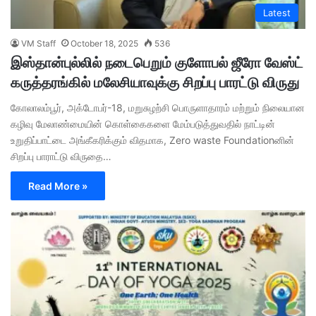
Latest
VM Staff
October 18, 2025
536
இஸ்தான்புல்லில் நடைபெறும் குளோபல் ஜீரோ வேஸ்ட்
கருத்தரங்கில் மலேசியாவுக்கு சிறப்பு பாரட்டு விருது
கோலாலம்பூர், அக்டோபர்-18, மறுசுழற்சி பொருளாதாரம் மற்றும் நிலையான
கழிவு மேலாண்மையின் கொள்கைகளை மேம்படுத்துவதில் நாட்டின்
உறுதிப்பாட்டை அங்கீகரிக்கும் விதமாக, Zero waste Foundationனின்
சிறப்பு பாராட்டு விருதை…
Read More »