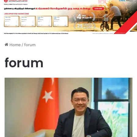
Home
/
forum
forum