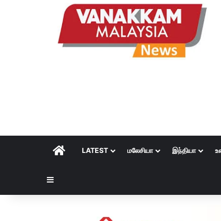
HOME
LATEST
மலேசியா
இந்தியா
உ
Sidebar