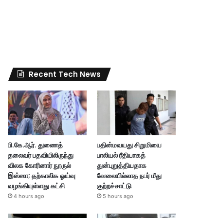
Recent Tech News
பி.கே.ஆர். துணைத்
பதின்மவயது சிறுமியை
தலைவர் பதவியிலிருந்து
பாலியல் ரீதியாகத்
விலக கோரினார் நூருல்
துன்புறுத்தியதாக
இஸ்ஸா; தற்காலிக ஓய்வு
வேலையில்லாத நபர் மீது
வழங்கியுள்ளது கட்சி
குற்றச்சாட்டு
4 hours ago
5 hours ago