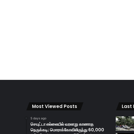
Most Viewed Posts
Last
5 days ago
செயுட்டா எல்லையில் வரலாறு காணாத
நெருக்கடி; மொராக்கோவிலிருந்து 60,000