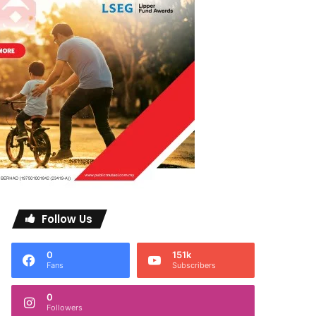
Follow Us
0
151k
Fans
Subscribers
0
Followers