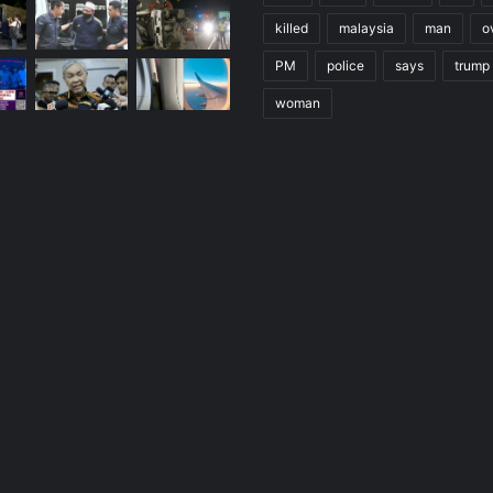
killed
malaysia
man
o
PM
police
says
trump
woman