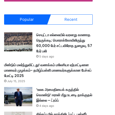
Popular
Recent
செயுட்டா எல்லையில் வரலாறு காணாத
நெருக்கடி; மொராக்கோவிலிருந்து
60,000 பேர் சட்டவிரோத நுழைவு, 57
பேர் பலி
5 days ago
மீண்டும் மலர்ந்துவிட்டது! வணக்கம் மலேசியா ஏற்பாட்டிலான
மாணவர் முழக்கம்- தமிழ்ப்பள்ளி மாணவர்களுக்கான பேச்சுப்
போட்டி 2025
July 15, 2025
‘உலக அமைதியைக் கருத்தில்
கொண்டு’ ஈரான் மீது உடனடி தாக்குதல்
இல்லை – ட்ரம்ப்
4 days ago
சிங்கப்பூரில் தூக்கிலிடப்பட்ட பன்னீர்