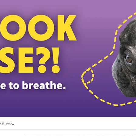
த் தலைவர் பதவியிலிருந்து விலக கோரினார் நூருல் இஸ்ஸா; தற்காலிக ஓய்வு வழங்கி