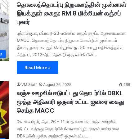
தொலைத்தொடர்பு நிறுவனத்தின் முன்னாள்
இயக்குநர் கைது; RM 8 மில்லியன் லஞ்சப்
புகார்
புத்ராஜெயா, பிப்ரவரி-23-மலேசிய ஊழல் தடுப்பு ஆணையமான
MACC, தொலைத்தொடர்பு நிறுவனமொன்றின் முன்னாள்
இயக்குநரை கைதுச் செய்துள்ளது. 50 வயது மதிக்கத்தக்க
st
அந்நபர், 2012-ஆம் ஆண்டு ஒரு வங்கியின்…
Read More »
VM Staff
August 26, 2025
466
லஞ்ச ஊழலில் ஈடுபட்டது தொடர்பில் DBKL
மூத்த அதிகாரி ஒருவர் உட்பட ஐவரை கைது
செய்த MACC
கோலாலம்பூர், ஆக 26 – 11 மாத காலமாக லஞ்ச ஊழலில்
ஈடுபட்ட வந்தது தொடர்பில் கோலாலம்பூர் மாநகர் மன்றமான
DBKLலின் மூத்த அதிகாரி ஒருவர் உட்பட…