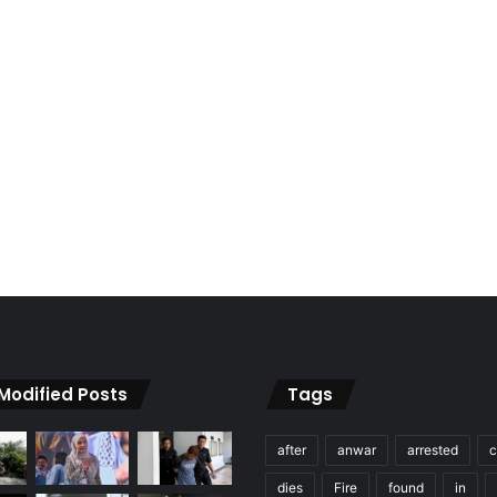
 Modified Posts
Tags
after
anwar
arrested
c
dies
Fire
found
in