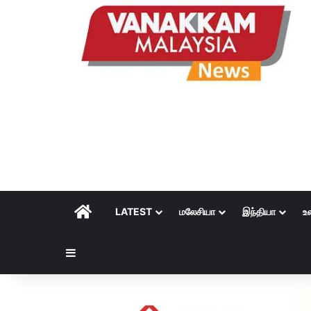
HOME
LATEST
மலேசியா
இந்தியா
உ
Sidebar