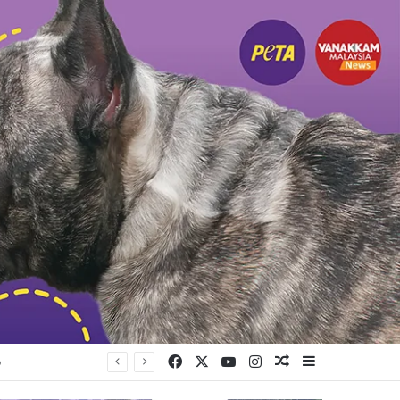
Facebook
X
YouTube
Instagram
Random Article
Sidebar
ு