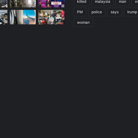
killed
malaysia
man
o
PM
police
says
trump
woman