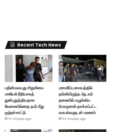
Recent Tech News
பதின்மவயது சிறுமியை
பராமரிப்பு மையத்தில்
பாலியல் ரீதியாகத்
தங்கியிருந்த ஆடவர்
துன்புறுத்தியதாக
தலையில் மழுங்கிய
வேலையில்லாத நபர் மீது
பொருளால் தாக்கப்பட்ட
குற்றச்சாட்டு
காயங்களுடன் மரணம்
51 minutes ago
53 minutes ago