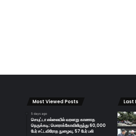
Most Viewed Posts
Last
5 days ago
செயுட்டா எல்லையில் வரலாறு காணாத
நெருக்கடி; மொராக்கோவிலிருந்து 60,000
பேர் சட்டவிரோத நுழைவு, 57 பேர் பலி