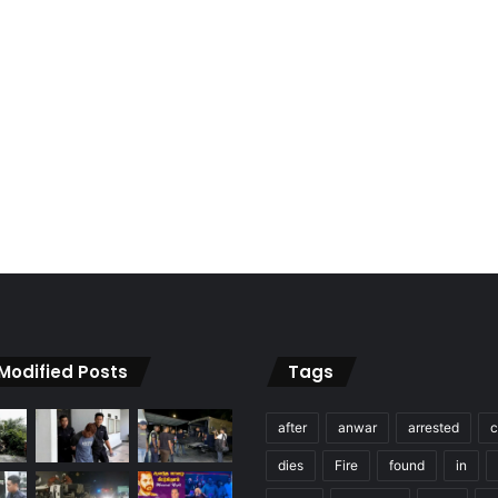
 Modified Posts
Tags
after
anwar
arrested
c
dies
Fire
found
in