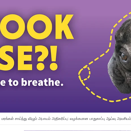
ிறுமியை பாலியல் ரீதியாகத் துன்புறுத்தியதாக வேலையில்லாத நபர் மீது குற்றச்சாட்ட