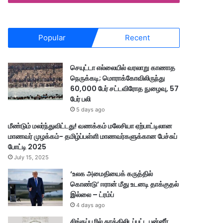
Popular
Recent
செயுட்டா எல்லையில் வரலாறு காணாத
நெருக்கடி; மொராக்கோவிலிருந்து
60,000 பேர் சட்டவிரோத நுழைவு, 57
பேர் பலி
5 days ago
மீண்டும் மலர்ந்துவிட்டது! வணக்கம் மலேசியா ஏற்பாட்டிலான
மாணவர் முழக்கம்- தமிழ்ப்பள்ளி மாணவர்களுக்கான பேச்சுப்
போட்டி 2025
July 15, 2025
‘உலக அமைதியைக் கருத்தில்
கொண்டு’ ஈரான் மீது உடனடி தாக்குதல்
இல்லை – ட்ரம்ப்
4 days ago
சிங்கப்பூரில் தூக்கிலிடப்பட்ட பன்னீர்