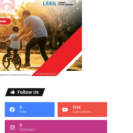
Follow Us
0
151k
Fans
Subscribers
0
Followers