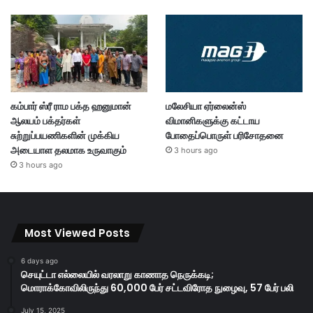
கம்பார் ஸ்ரீ ராம பக்த ஹனுமான்
மலேசியா ஏர்லைன்ஸ்
ஆலயம் பக்தர்கள்
விமானிகளுக்கு கட்டாய
சுற்றுப்பயணிகளின் முக்கிய
போதைப்பொருள் பரிசோதனை
அடையாள தலமாக உருவாகும்
3 hours ago
3 hours ago
Most Viewed Posts
6 days ago
செயுட்டா எல்லையில் வரலாறு காணாத நெருக்கடி;
மொராக்கோவிலிருந்து 60,000 பேர் சட்டவிரோத நுழைவு, 57 பேர் பலி
July 15, 2025