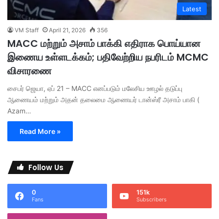
Latest
VM Staff
April 21, 2026
356
MACC மற்றும் அசாம் பாக்கி எதிராக பொய்யான
இணைய உள்ளடக்கம்; பதிவேற்றிய நபரிடம் MCMC
விசாரணை
சைபர் ஜெயா, ஏப் 21 – MACC எனப்படும் மலேசிய ஊழல் தடுப்பு
ஆணையம் மற்றும் அதன் தலைமை ஆணையர் டான்ஸ்ரீ அசாம் பாகி (
Azam…
Read More »
Follow Us
0
151k
Fans
Subscribers