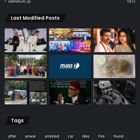
விளையாட்டு
(57)
Last Modified Posts
Tags
after
anwar
arrested
car
dies
Fire
found