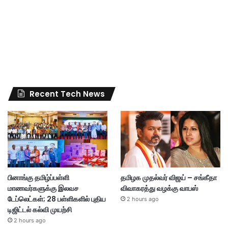
Recent Tech News
பினாங்கு தமிழ்ப்பள்ளி
தமிழக முதல்வர் விஜய் – சங்கீதா
மாணவர்களுக்கு இலவச
விவாகரத்து வழக்கு வாபஸ்
டேப்லெட்கள்; 28 பள்ளிகளில் புதிய
2 hours ago
டிஜிட்டல் கல்வி முயற்சி
2 hours ago