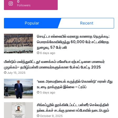
0
Followers
Popular
Recent
செயுட்டா எல்லையில் வரலாறு காணாத நெருக்கடி;
மொராக்கோவிலிருந்து 60,000 பேர் சட்டவிரோத
நுழைவு, 57 பேர் பலி
6 days ago
மீண்டும் மலர்ந்துவிட்டது! வணக்கம் மலேசியா ஏற்பாட்டிலான மாணவர்
முழக்கம்- தமிழ்ப்பள்ளி மாணவர்களுக்கான பேச்சுப் போட்டி 2025
July 15, 2025
‘உலக அமைதியைக் கருத்தில் கொண்டு’ ஈரான் மீது
உடனடி தாக்குதல் இல்லை – ட்ரம்ப்
5 days ago
சிங்கப்பூரில் தூக்கிலிடப்பட்ட பன்னீர் செல்வத்தின்
நல்லடக்கச் சடங்கு நாளை ஈப்போவில் நடைபெறும்
October 9, 2025