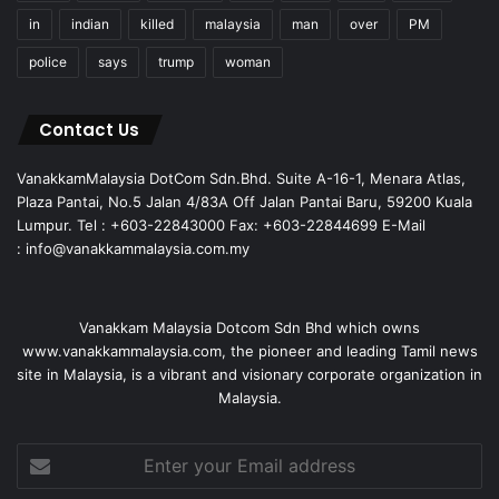
in
indian
killed
malaysia
man
over
PM
police
says
trump
woman
Contact Us
VanakkamMalaysia DotCom Sdn.Bhd. Suite A-16-1, Menara Atlas,
Plaza Pantai, No.5 Jalan 4/83A Off Jalan Pantai Baru, 59200 Kuala
Lumpur. Tel : +603-22843000 Fax: +603-22844699 E-Mail
: info@vanakkammalaysia.com.my
Vanakkam Malaysia Dotcom Sdn Bhd which owns
www.vanakkammalaysia.com, the pioneer and leading Tamil news
site in Malaysia, is a vibrant and visionary corporate organization in
Malaysia.
Enter
your