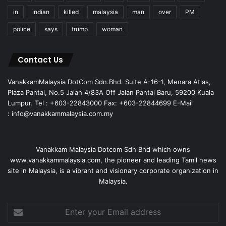
in
indian
killed
malaysia
man
over
PM
police
says
trump
woman
Contact Us
VanakkamMalaysia DotCom Sdn.Bhd. Suite A-16-1, Menara Atlas,
Plaza Pantai, No.5 Jalan 4/83A Off Jalan Pantai Baru, 59200 Kuala
Lumpur. Tel : +603-22843000 Fax: +603-22844699 E-Mail
: info@vanakkammalaysia.com.my
Vanakkam Malaysia Dotcom Sdn Bhd which owns
www.vanakkammalaysia.com, the pioneer and leading Tamil news
site in Malaysia, is a vibrant and visionary corporate organization in
Malaysia.
Enter
your