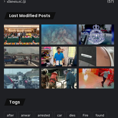
விளையாட்டு
(57)
Last Modified Posts
Tags
after
anwar
arrested
car
dies
Fire
found