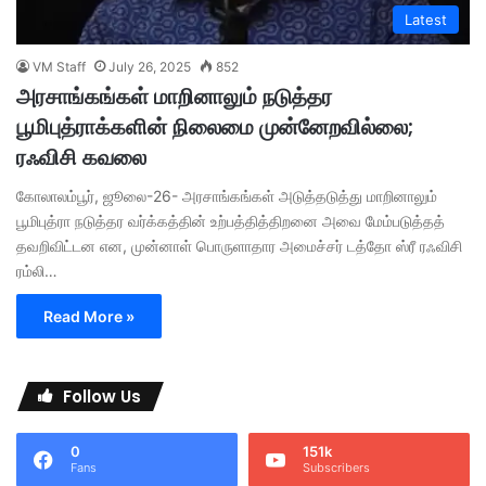
Latest
VM Staff
July 26, 2025
852
அரசாங்கங்கள் மாறினாலும் நடுத்தர
பூமிபுத்ராக்களின் நிலைமை முன்னேறவில்லை;
ரஃவிசி கவலை
கோலாலம்பூர், ஜூலை-26- அரசாங்கங்கள் அடுத்தடுத்து மாறினாலும்
பூமிபுத்ரா நடுத்தர வர்க்கத்தின் உற்பத்தித்திறனை அவை மேம்படுத்தத்
தவறிவிட்டன என, முன்னாள் பொருளாதார அமைச்சர் டத்தோ ஸ்ரீ ரஃவிசி
ரம்லி…
Read More »
Follow Us
0
151k
Fans
Subscribers