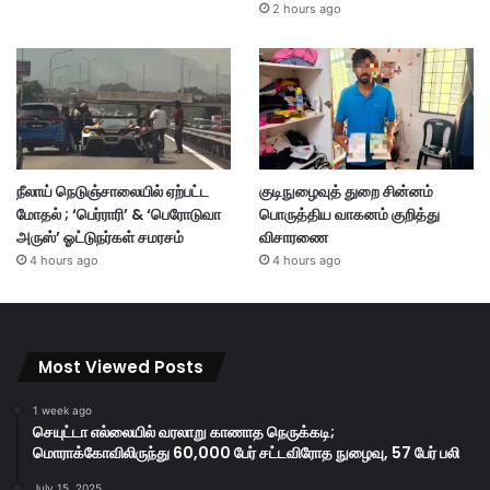
2 hours ago
நீலாய் நெடுஞ்சாலையில் ஏற்பட்ட
குடிநுழைவுத் துறை சின்னம்
மோதல் ; ‘பெர்ராரி’ & ‘பெரோடுவா
பொருத்திய வாகனம் குறித்து
அருஸ்’ ஓட்டுநர்கள் சமரசம்
விசாரணை
4 hours ago
4 hours ago
Most Viewed Posts
1 week ago
செயுட்டா எல்லையில் வரலாறு காணாத நெருக்கடி;
மொராக்கோவிலிருந்து 60,000 பேர் சட்டவிரோத நுழைவு, 57 பேர் பலி
July 15, 2025