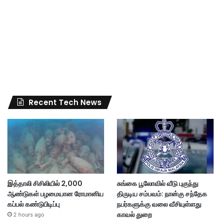
Recent Tech News
இத்தாலி சிசிலியில் 2,000
சுங்கை பூலோவில் வீடு புகுந்து
ஆண்டுகள் பழமையான ரோமானிய
திருடிய சம்பவம்: நான்கு சந்தேக
கப்பல் கண்டுபிடிப்பு
நபர்களுக்கு வலை வீசியுள்ளது
காவல் துறை
2 hours ago