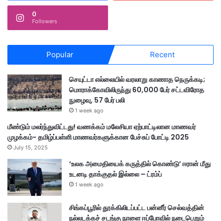
0
Followers
Popular
Recent
செயுட்டா எல்லையில் வரலாறு காணாத நெருக்கடி;
மொராக்கோவிலிருந்து 60,000 பேர் சட்டவிரோத
நுழைவு, 57 பேர் பலி
1 week ago
மீண்டும் மலர்ந்துவிட்டது! வணக்கம் மலேசியா ஏற்பாட்டிலான மாணவர்
முழக்கம்- தமிழ்ப்பள்ளி மாணவர்களுக்கான பேச்சுப் போட்டி 2025
July 15, 2025
‘உலக அமைதியைக் கருத்தில் கொண்டு’ ஈரான் மீது
உடனடி தாக்குதல் இல்லை – ட்ரம்ப்
1 week ago
சிங்கப்பூரில் தூக்கிலிடப்பட்ட பன்னீர் செல்வத்தின்
நல்லடக்கச் சடங்கு நாளை ஈப்போவில் நடைபெறும்