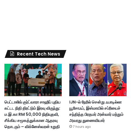
Recent Tech News
பெட்டாலிங் குர்ட்வாரா சாஹிப் புதிய
IJN-ல் நேரில் சென்று ஃபாடில்லா
கட்டட நிதி திரட்டும் இரவு விருந்து:
யூசோஃப், இஸ்மாயில் சப்ரியைச்
ம.இ.கா RM 50,000 நிதியுதவி,
சந்தித்த பிரதமர் அன்வார் மற்றும்
சீக்கிய சமூகத்துக்கான ஆதரவு
அவரது துணைவியார்
தொடரும் – விக்னேஸ்வரன் உறுதி
7 hours ago