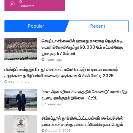
0
Followers
Popular
Recent
செயுட்டா எல்லையில் வரலாறு காணாத நெருக்கடி;
மொராக்கோவிலிருந்து 60,000 பேர் சட்டவிரோத
நுழைவு, 57 பேர் பலி
1 week ago
மீண்டும் மலர்ந்துவிட்டது! வணக்கம் மலேசியா ஏற்பாட்டிலான மாணவர்
முழக்கம்- தமிழ்ப்பள்ளி மாணவர்களுக்கான பேச்சுப் போட்டி 2025
July 15, 2025
‘உலக அமைதியைக் கருத்தில் கொண்டு’ ஈரான் மீது
உடனடி தாக்குதல் இல்லை – ட்ரம்ப்
1 week ago
சிங்கப்பூரில் தூக்கிலிடப்பட்ட பன்னீர் செல்வத்தின்
நல்லடக்கச் சடங்கு நாளை ஈப்போவில் நடைபெறும்
October 9, 2025