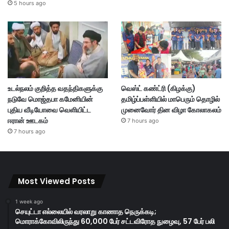
5 hours ago
உடல்நலம் குறித்த வதந்திகளுக்கு
வெஸ்ட் கண்ட்ரி (கிழக்கு)
நடுவே மொஜ்தபா கமேனியின்
தமிழ்ப்பள்ளியில் மாபெரும் தொழில்
புதிய வீடியோவை வெளியிட்ட
முனைவோர் தின விழா கோலாகலம்
ஈரான் ஊடகம்
7 hours ago
7 hours ago
Most Viewed Posts
1 week ago
செயுட்டா எல்லையில் வரலாறு காணாத நெருக்கடி;
மொராக்கோவிலிருந்து 60,000 பேர் சட்டவிரோத நுழைவு, 57 பேர் பலி