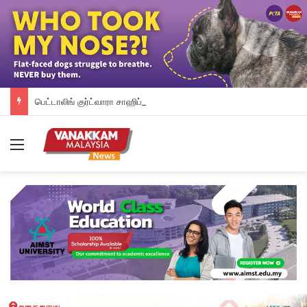
பெட்டாலிங் குர்ட்வாரா சாஹிப் புதிய கட்டட நிதி திரட்டும் இரவு விருந்து: ம.இ.கா RM 50,000 நிதியுதவி, சீக்கிய சமூகத்துக்கான ஆதரவு தொடரும் – விக்னேஸ்வரன் உறுதி
Menu