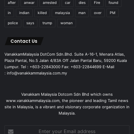
after
anwar
arrested
car
dies
Fire
found
in
indian
killed
malaysia
man
over
PM
police
says
trump
woman
Contact Us
VanakkamMalaysia DotCom Sdn.Bhd. Suite A-16-1, Menara Atlas,
Plaza Pantai, No.5 Jalan 4/83A Off Jalan Pantai Baru, 59200 Kuala
Lumpur. Tel : +603-22843000 Fax: +603-22844699 E-Mail
: info@vanakkammalaysia.com.my
Vanakkam Malaysia Dotcom Sdn Bhd which owns
www.vanakkammalaysia.com, the pioneer and leading Tamil news
site in Malaysia, is a vibrant and visionary corporate organization in
Malaysia.
Enter