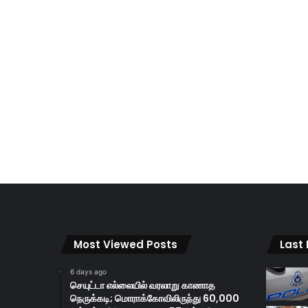
Most Viewed Posts
Last
6 days ago
செயுட்டா எல்லையில் வரலாறு காணாத
நெருக்கடி; மொராக்கோவிலிருந்து 60,000