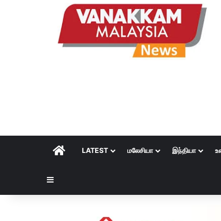
HOME
LATEST
மலேசியா
இந்தியா
உ
Sidebar