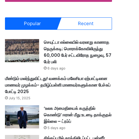
Popular
Recent
செயுட்டா எல்லையில் வரலாறு காணாத
நெருக்கடி; மொராக்கோவிலிருந்து
60,000 பேர் சட்டவிரோத நுழைவு, 57
பேர் பலி
6 days ago
மீண்டும் மலர்ந்துவிட்டது! வணக்கம் மலேசியா ஏற்பாட்டிலான
மாணவர் முழக்கம்- தமிழ்ப்பள்ளி மாணவர்களுக்கான பேச்சுப்
போட்டி 2025
July 15, 2025
‘உலக அமைதியைக் கருத்தில்
கொண்டு’ ஈரான் மீது உடனடி தாக்குதல்
இல்லை – ட்ரம்ப்
5 days ago
சிங்கப்பூரில் தூக்கிலிடப்பட்ட பன்னீர்