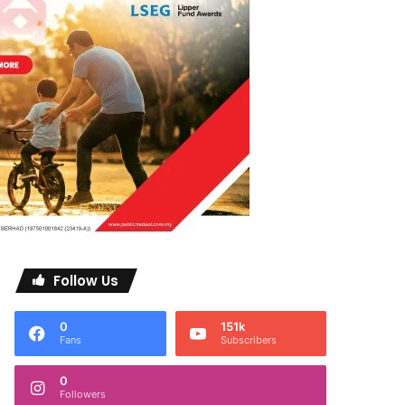
Follow Us
0
151k
Fans
Subscribers
0
Followers