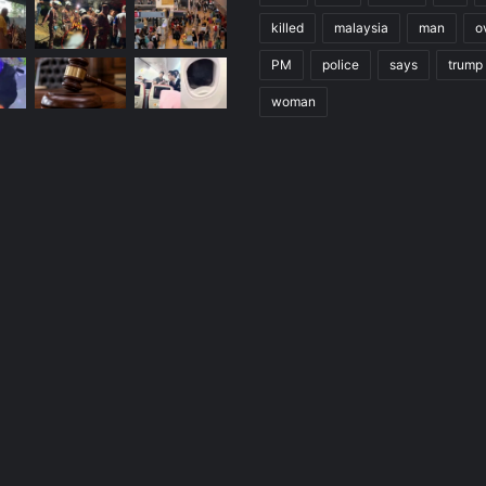
killed
malaysia
man
o
PM
police
says
trump
woman