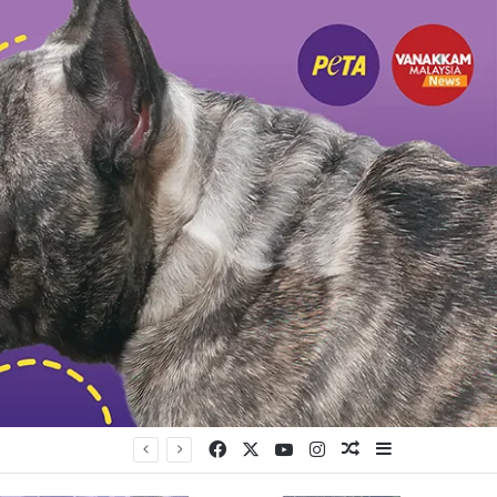
Facebook
X
YouTube
Instagram
Random Article
Sidebar