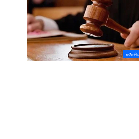
மலேசி