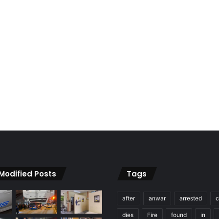
 Modified Posts
Tags
after
anwar
arrested
c
dies
Fire
found
in