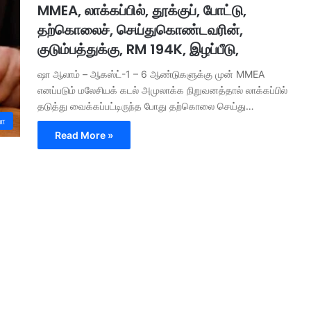
MMEA, லாக்கப்பில், தூக்குப், போட்டு,
தற்கொலைச், செய்துகொண்டவரின்,
குடும்பத்துக்கு, RM 194K, இழப்பீடு,
ஷா ஆலாம் – ஆகஸ்ட்-1 – 6 ஆண்டுகளுக்கு முன் MMEA
எனப்படும் மலேசியக் கடல் அமுலாக்க நிறுவனத்தால் லாக்கப்பில்
தடுத்து வைக்கப்பட்டிருந்த போது தற்கொலை செய்து…
யா
Read More »