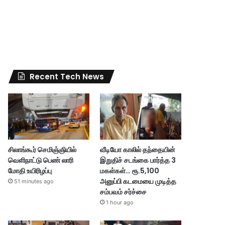
Recent Tech News
சிலாங்கூர் செமிஞ்ஞியில்
வீடியோ காலில் தந்தையின்
வெளிநாட்டு பெண் லாரி
இறுதிச் சடங்கை பார்த்த 3
மோதி உயிரிழப்பு
மகள்கள்… ரூ.5,100
அனுப்பி கடமையை முடித்த
51 minutes ago
சம்பவம் சர்ச்சை
1 hour ago