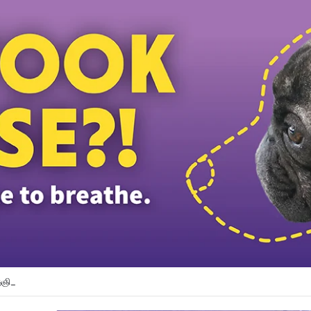
்ஞியில் வெளிநாட்டு பெண் லாரி மோதி உயிரிழப்பு