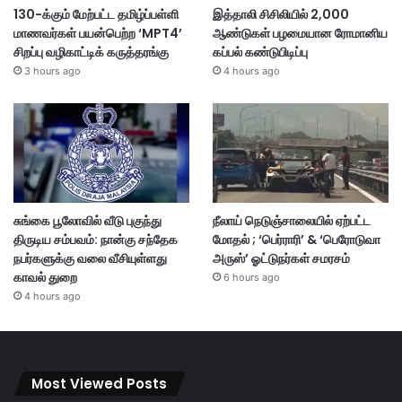
130-க்கும் மேற்பட்ட தமிழ்ப்பள்ளி
இத்தாலி சிசிலியில் 2,000
மாணவர்கள் பயன்பெற்ற ‘MPT4’
ஆண்டுகள் பழமையான ரோமானிய
சிறப்பு வழிகாட்டிக் கருத்தரங்கு
கப்பல் கண்டுபிடிப்பு
3 hours ago
4 hours ago
சுங்கை பூலோவில் வீடு புகுந்து
நீலாய் நெடுஞ்சாலையில் ஏற்பட்ட
திருடிய சம்பவம்: நான்கு சந்தேக
மோதல் ; ‘பெர்ராரி’ & ‘பெரோடுவா
நபர்களுக்கு வலை வீசியுள்ளது
அருஸ்’ ஓட்டுநர்கள் சமரசம்
காவல் துறை
6 hours ago
4 hours ago
Most Viewed Posts