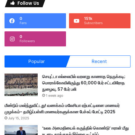
Follow Us
0
151k
Fans
Subscribers
0
Followers
Popular
Recent
செயுட்டா எல்லையில் வரலாறு காணாத நெருக்கடி;
மொராக்கோவிலிருந்து 60,000 பேர் சட்டவிரோத
நுழைவு, 57 பேர் பலி
1 week ago
மீண்டும் மலர்ந்துவிட்டது! வணக்கம் மலேசியா ஏற்பாட்டிலான மாணவர்
முழக்கம்- தமிழ்ப்பள்ளி மாணவர்களுக்கான பேச்சுப் போட்டி 2025
July 15, 2025
‘உலக அமைதியைக் கருத்தில் கொண்டு’ ஈரான் மீது
உடனடி தாக்குதல் இல்லை – ட்ரம்ப்