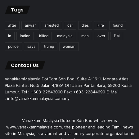
Tags
after
anwar
arrested
car
dies
Fire
found
in
indian
killed
malaysia
man
over
PM
police
says
trump
woman
Contact Us
VanakkamMalaysia DotCom Sdn.Bhd. Suite A-16-1, Menara Atlas,
Plaza Pantai, No.5 Jalan 4/83A Off Jalan Pantai Baru, 59200 Kuala
Lumpur. Tel : +603-22843000 Fax: +603-22844699 E-Mail
: info@vanakkammalaysia.com.my
Vanakkam Malaysia Dotcom Sdn Bhd which owns
www.vanakkammalaysia.com, the pioneer and leading Tamil news
site in Malaysia, is a vibrant and visionary corporate organization in