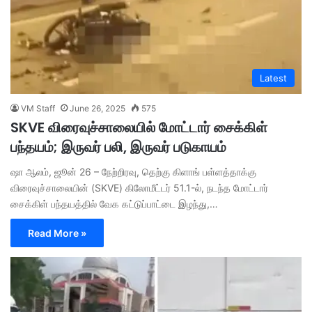
Latest
VM Staff
June 26, 2025
575
SKVE விரைவுச்சாலையில் மோட்டார் சைக்கிள்
பந்தயம்; இருவர் பலி, இருவர் படுகாயம்
ஷா ஆலம், ஜூன் 26 – நேற்றிரவு, தெற்கு கிளாங் பள்ளத்தாக்கு
விரைவுச்சாலையின் (SKVE) கிலோமீட்டர் 51.1-ல், நடந்த மோட்டார்
சைக்கிள் பந்தயத்தில் வேக கட்டுப்பாட்டை இழந்து,…
Read More »