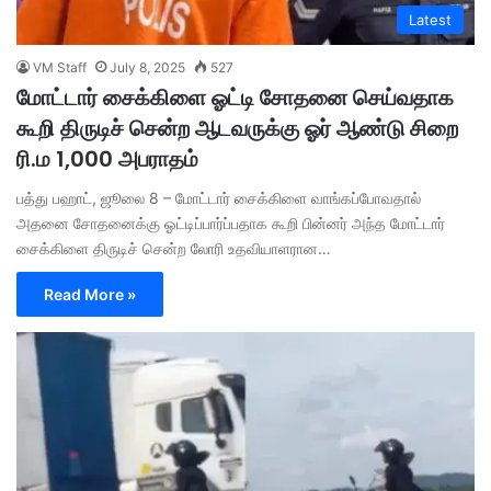
Latest
VM Staff
July 8, 2025
527
மோட்டார் சைக்கிளை ஓட்டி சோதனை செய்வதாக
கூறி திருடிச் சென்ற ஆடவருக்கு ஓர் ஆண்டு சிறை
ரி.ம 1,000 அபராதம்
பத்து பஹாட், ஜூலை 8 – மோட்டார் சைக்கிளை வாங்கப்போவதால்
அதனை சோதனைக்கு ஓட்டிப்பார்ப்பதாக கூறி பின்னர் அந்த மோட்டார்
சைக்கிளை திருடிச் சென்ற லோரி உதவியாளரான…
Read More »