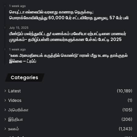
1 week ago
செயுட்டா எல்லையில் வரலாறு காணாத நெருக்கடி;
மொராக்கோவிலிருந்து 60,000 பேர் சட்டவிரோத நுழைவு, 57 பேர் பலி
July 15, 2025
மீண்டும் மலர்ந்துவிட்டது! வணக்கம் மலேசியா ஏற்பாட்டிலான மாணவர்
முழக்கம்- தமிழ்ப்பள்ளி மாணவர்களுக்கான பேச்சுப் போட்டி 2025
1 week ago
‘உலக அமைதியைக் கருத்தில் கொண்டு’ ஈரான் மீது உடனடி தாக்குதல்
இல்லை – ட்ரம்ப்
Categories
Latest
(10,189)
Videos
(1)
அமெரிக்கா
(105)
இந்தியா
(206)
உலகம்
(1,243)