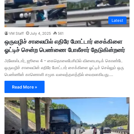
Latest
VM Staff
July 4, 2025
561
ஒருவழிச் சாலையில் எதிரே மோட்டார் சைக்கிளை
ஓட்டிச் சென்ற பெண்ணை போலீசார் தேடுகின்றனர்
அலோஸ்டார், ஜூலை 4 – கைதொலைபேசியில் விளையாடிக் கொண்டே
ஒருவழிச் சாலையின் எதிரே மோட்டார் சைக்கிளை ஓட்டிச் செல்லும் ஒரு
பெண்ணின் காணொளி சமூக வலைத்தளத்தில் வைரலாகியது.…
Read More »