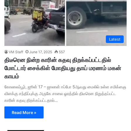
Latest
VM Staff
June 17, 2025
557
திடீரென நின்ற காரின் கதவு திறக்கப்பட்டதில்
மோட்டார் சைக்கிள் மோதியது தாய் மரணம் மகன்
காயம்
கோலாலம்பூர், ஜூன் 17 – ஜாலான் ஈப்போ 5ஆவது மைலில் உள்ள சமிக்ஞை
விளக்கு சந்திப்புக்கு அருகே சாலை ஓரத்தில் திடீரென நிறுத்தப்பட்ட
காரின் கதவு திறக்கப்பட்டதால்…
Read More »