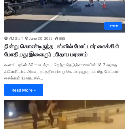
Latest
VM Staff
June 30, 2025
555
நின்று கொண்டிருந்த பஸ்ஸில் மோட்டார் சைக்கிள்
மோதியது இளைஞர் பரிதாப மரணம்
கூலாய், ஜூன் 30 – வடக்கு – தெற்கு நெடுஞ்சாலையின் 18.3 ஆவது
கிலோமீட்டரில் அவசர தடத்தில் நின்று கொண்டிருந்த பஸ் மீது மோட்டார்
சைக்கிள் மோதியதில்…
Read More »