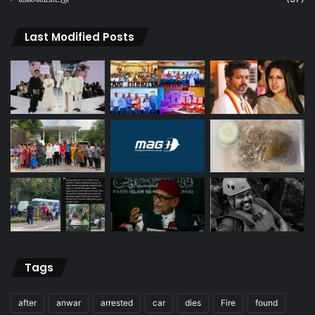
Last Modified Posts
Tags
after
anwar
arrested
car
dies
Fire
found