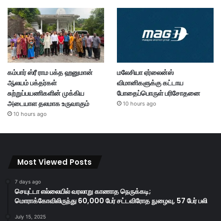
கம்பார் ஸ்ரீ ராம பக்த ஹனுமான்
மலேசியா ஏர்லைன்ஸ்
ஆலயம் பக்தர்கள்
விமானிகளுக்கு கட்டாய
சுற்றுப்பயணிகளின் முக்கிய
போதைப்பொருள் பரிசோதனை
அடையாள தலமாக உருவாகும்
10 hours ago
10 hours ago
Most Viewed Posts
7 days ago
செயுட்டா எல்லையில் வரலாறு காணாத நெருக்கடி;
மொராக்கோவிலிருந்து 60,000 பேர் சட்டவிரோத நுழைவு, 57 பேர் பலி
July 15, 2025