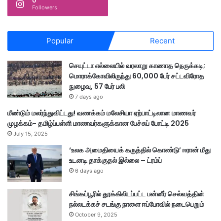
0
Followers
Popular
Recent
செயுட்டா எல்லையில் வரலாறு காணாத நெருக்கடி;
மொராக்கோவிலிருந்து 60,000 பேர் சட்டவிரோத
நுழைவு, 57 பேர் பலி
7 days ago
மீண்டும் மலர்ந்துவிட்டது! வணக்கம் மலேசியா ஏற்பாட்டிலான மாணவர்
முழக்கம்- தமிழ்ப்பள்ளி மாணவர்களுக்கான பேச்சுப் போட்டி 2025
July 15, 2025
‘உலக அமைதியைக் கருத்தில் கொண்டு’ ஈரான் மீது
உடனடி தாக்குதல் இல்லை – ட்ரம்ப்
6 days ago
சிங்கப்பூரில் தூக்கிலிடப்பட்ட பன்னீர் செல்வத்தின்
நல்லடக்கச் சடங்கு நாளை ஈப்போவில் நடைபெறும்
October 9, 2025