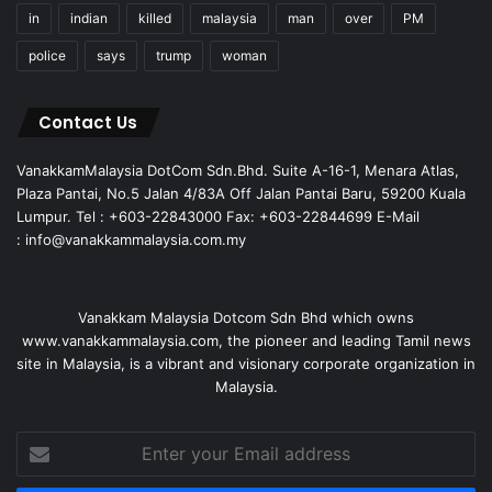
in
indian
killed
malaysia
man
over
PM
police
says
trump
woman
Contact Us
VanakkamMalaysia DotCom Sdn.Bhd. Suite A-16-1, Menara Atlas,
Plaza Pantai, No.5 Jalan 4/83A Off Jalan Pantai Baru, 59200 Kuala
Lumpur. Tel : +603-22843000 Fax: +603-22844699 E-Mail
: info@vanakkammalaysia.com.my
Vanakkam Malaysia Dotcom Sdn Bhd which owns
www.vanakkammalaysia.com, the pioneer and leading Tamil news
site in Malaysia, is a vibrant and visionary corporate organization in
Malaysia.
Enter
your
Email