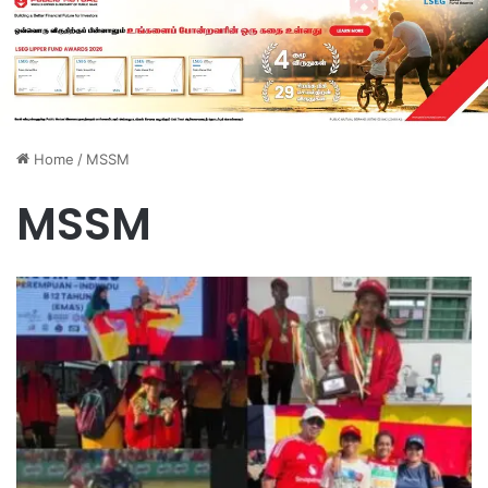
Home
/
MSSM
MSSM