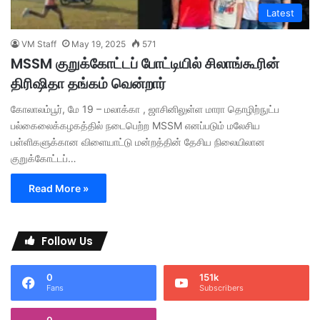
Latest
VM Staff
May 19, 2025
571
MSSM குறுக்கோட்டப் போட்டியில் சிலாங்கூரின்
திரிஷிதா தங்கம் வென்றார்
கோலாலம்பூர், மே 19 – மலாக்கா , ஜாசினிலுள்ள மாரா தொழிற்நுட்ப
பல்கைலைக்கழகத்தில் நடைபெற்ற MSSM எனப்படும் மலேசிய
பள்ளிகளுக்கான விளையாட்டு மன்றத்தின் தேசிய நிலையிலான
குறுக்கோட்டப்…
Read More »
Follow Us
0
151k
Fans
Subscribers