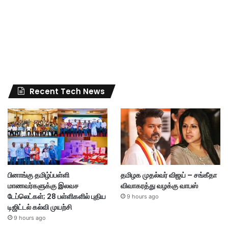
Recent Tech News
பினாங்கு தமிழ்ப்பள்ளி
தமிழக முதல்வர் விஜய் – சங்கீதா
மாணவர்களுக்கு இலவச
விவாகரத்து வழக்கு வாபஸ்
டேப்லெட்கள்; 28 பள்ளிகளில் புதிய
9 hours ago
டிஜிட்டல் கல்வி முயற்சி
9 hours ago