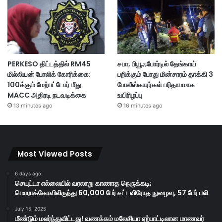
PERKESO திட்டத்தில் RM45
சபா, பியூஃபோர்டில் தேங்காய்
மில்லியன் போலிக் கோரிக்கை:
பறிக்கும் போது மின்சாரம் தாக்கி 3
100க்கும் மேற்பட்டோர் மீது
போலீஸ்காரர்கள் பரிதாபமாக
MACC அதிரடி நடவடிக்கை
உயிரிழப்பு
13 minutes ago
16 minutes ago
Most Viewed Posts
6 days ago
செயுட்டா எல்லையில் வரலாறு காணாத நெருக்கடி;
மொராக்கோவிலிருந்து 60,000 பேர் சட்டவிரோத நுழைவு, 57 பேர் பலி
July 15, 2025
மீண்டும் மலர்ந்துவிட்டது! வணக்கம் மலேசியா ஏற்பாட்டிலான மாணவர்