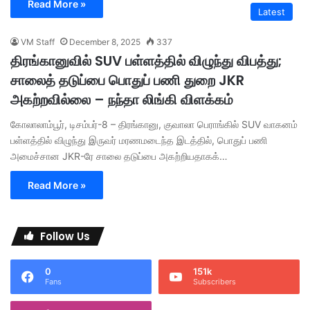
Read More »
Latest
VM Staff
December 8, 2025
337
திரங்கானுவில் SUV பள்ளத்தில் விழுந்து விபத்து;
சாலைத் தடுப்பை பொதுப் பணி துறை JKR
அகற்றவில்லை – நந்தா லிங்கி விளக்கம்
கோலாலாம்பூர், டிசம்பர்-8 – திரங்கானு, குவாலா பெராங்கில் SUV வாகனம்
பள்ளத்தில் விழுந்து இருவர் மரணமடைந்த இடத்தில், பொதுப் பணி
அமைச்சான JKR-ரே சாலை தடுப்பை அகற்றியதாகக்…
Read More »
Follow Us
0
151k
Fans
Subscribers