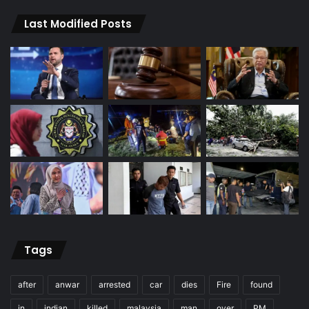
Last Modified Posts
Tags
after
anwar
arrested
car
dies
Fire
found
in
indian
killed
malaysia
man
over
PM