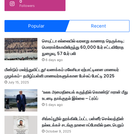
0
Followers
Popular
Recent
செயுட்டா எல்லையில் வரலாறு காணாத நெருக்கடி;
மொராக்கோவிலிருந்து 60,000 பேர் சட்டவிரோத
நுழைவு, 57 பேர் பலி
6 days ago
மீண்டும் மலர்ந்துவிட்டது! வணக்கம் மலேசியா ஏற்பாட்டிலான மாணவர்
முழக்கம்- தமிழ்ப்பள்ளி மாணவர்களுக்கான பேச்சுப் போட்டி 2025
July 15, 2025
‘உலக அமைதியைக் கருத்தில் கொண்டு’ ஈரான் மீது
உடனடி தாக்குதல் இல்லை – ட்ரம்ப்
5 days ago
சிங்கப்பூரில் தூக்கிலிடப்பட்ட பன்னீர் செல்வத்தின்
நல்லடக்கச் சடங்கு நாளை ஈப்போவில் நடைபெறும்
October 9, 2025