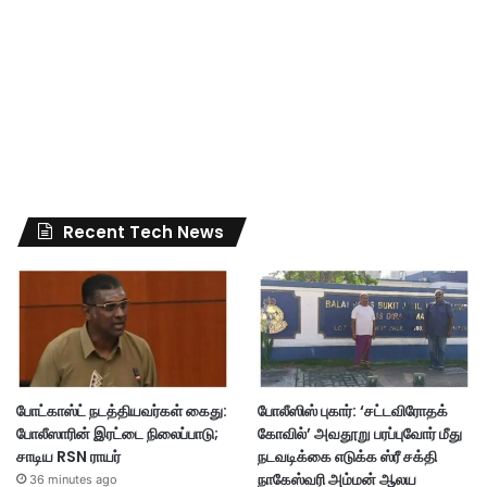
Recent Tech News
போட்காஸ்ட் நடத்தியவர்கள் கைது:
போலீஸிஸ் புகார்: ‘சட்டவிரோதக்
போலீஸாரின் இரட்டை நிலைப்பாடு;
கோவில்’ அவதூறு பரப்புவோர் மீது
சாடிய RSN ராயர்
நடவடிக்கை எடுக்க ஸ்ரீ சக்தி
நாகேஸ்வரி அம்மன் ஆலய
36 minutes ago