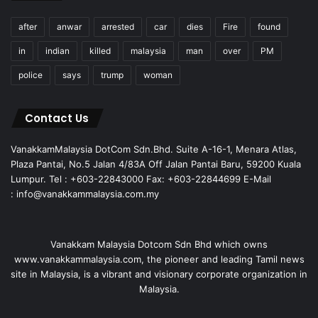
after
anwar
arrested
car
dies
Fire
found
in
indian
killed
malaysia
man
over
PM
police
says
trump
woman
Contact Us
VanakkamMalaysia DotCom Sdn.Bhd. Suite A-16-1, Menara Atlas,
Plaza Pantai, No.5 Jalan 4/83A Off Jalan Pantai Baru, 59200 Kuala
Lumpur. Tel : +603-22843000 Fax: +603-22844699 E-Mail
: info@vanakkammalaysia.com.my
Vanakkam Malaysia Dotcom Sdn Bhd which owns
www.vanakkammalaysia.com, the pioneer and leading Tamil news
site in Malaysia, is a vibrant and visionary corporate organization in
Malaysia.