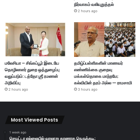
நிர்வாகம் வலியுறுத்தல்
2 hours ago
மலேசியா – சிங்கப்பூர் இடையே
தமிழ்ப்பள்ளிகளின் மாணவர்
தொழிலாளர் துறை ஒத்துழைப்பு
எண்ணிக்கை குறைவு
வலுப்படும்: டத்தோ ஶ்ரீ ரமணன்
மக்கள்தொகை மாற்றமே;
அறிவிப்பு
கல்வியின் தரம் அல்ல — ராமசாமி
2 hours ago
3 hours ago
Most Viewed Posts
1 week ago
செயுட்டா எல்லையில் வரலாறு காணாத நெருக்கடி;