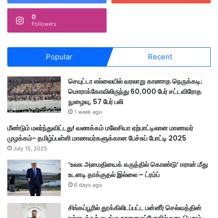
0
Followers
Popular
Recent
செயுட்டா எல்லையில் வரலாறு காணாத நெருக்கடி;
மொராக்கோவிலிருந்து 60,000 பேர் சட்டவிரோத
நுழைவு, 57 பேர் பலி
1 week ago
மீண்டும் மலர்ந்துவிட்டது! வணக்கம் மலேசியா ஏற்பாட்டிலான மாணவர்
முழக்கம்- தமிழ்ப்பள்ளி மாணவர்களுக்கான பேச்சுப் போட்டி 2025
July 15, 2025
‘உலக அமைதியைக் கருத்தில் கொண்டு’ ஈரான் மீது
உடனடி தாக்குதல் இல்லை – ட்ரம்ப்
6 days ago
சிங்கப்பூரில் தூக்கிலிடப்பட்ட பன்னீர் செல்வத்தின்