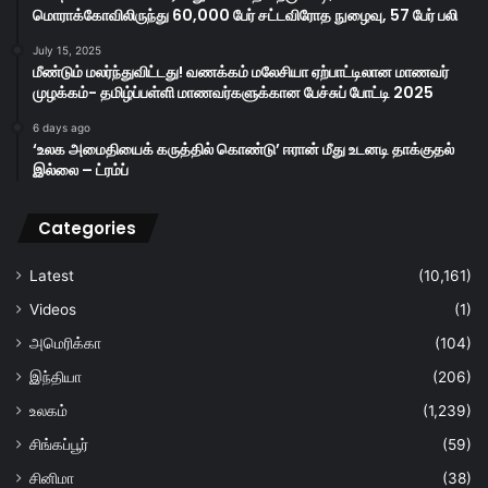
மொராக்கோவிலிருந்து 60,000 பேர் சட்டவிரோத நுழைவு, 57 பேர் பலி
July 15, 2025
மீண்டும் மலர்ந்துவிட்டது! வணக்கம் மலேசியா ஏற்பாட்டிலான மாணவர்
முழக்கம்- தமிழ்ப்பள்ளி மாணவர்களுக்கான பேச்சுப் போட்டி 2025
6 days ago
‘உலக அமைதியைக் கருத்தில் கொண்டு’ ஈரான் மீது உடனடி தாக்குதல்
இல்லை – ட்ரம்ப்
Categories
Latest
(10,161)
Videos
(1)
அமெரிக்கா
(104)
இந்தியா
(206)
உலகம்
(1,239)
சிங்கப்பூர்
(59)
சினிமா
(38)