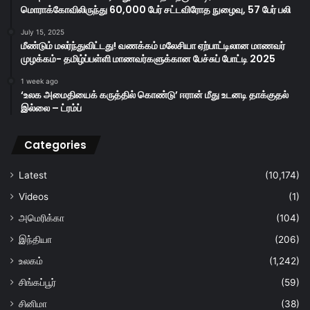
மொராக்கோவிலிருந்து 60,000 பேர் சட்டவிரோத நுழைவு, 57 பேர் பலி
July 15, 2025
மீண்டும் மலர்ந்துவிட்டது! வணக்கம் மலேசியா ஏற்பாட்டிலான மாணவர்
முழக்கம்- தமிழ்ப்பள்ளி மாணவர்களுக்கான பேச்சுப் போட்டி 2025
1 week ago
‘உலக அமைதியைக் கருத்தில் கொண்டு’ ஈரான் மீது உடனடி தாக்குதல்
இல்லை – ட்ரம்ப்
Categories
Latest
(10,174)
Videos
(1)
அமெரிக்கா
(104)
இந்தியா
(206)
உலகம்
(1,242)
சிங்கப்பூர்
(59)
சினிமா
(38)