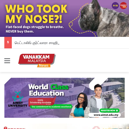
பெட்டாலிங் குர்ட்வாரா சாஹிப் புதிய கட்டட நிதி திரட்டும் இரவு விருந்து: ம.இ.கா RM 50,000 நிதியுதவி, சீக்கிய சமூகத்துக்கான ஆதரவு தொடரும் – விக்னேஸ்வரன் உறுதி
Menu