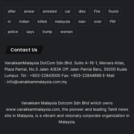
after
anwar
arrested
car
dies
Fire
found
in
indian
killed
malaysia
man
over
PM
police
says
trump
woman
Contact Us
VanakkamMalaysia DotCom Sdn.Bhd. Suite A-16-1, Menara Atlas,
Plaza Pantai, No.5 Jalan 4/83A Off Jalan Pantai Baru, 59200 Kuala
Lumpur. Tel : +603-22843000 Fax: +603-22844699 E-Mail
: info@vanakkammalaysia.com.my
Vanakkam Malaysia Dotcom Sdn Bhd which owns
www.vanakkammalaysia.com, the pioneer and leading Tamil news
site in Malaysia, is a vibrant and visionary corporate organization in
Malaysia.