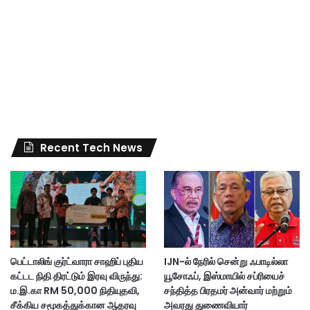
Recent Tech News
பெட்டாலிங் குர்ட்வாரா சாஹிப் புதிய
IJN-ல் நேரில் சென்று ஃபாடில்லா
கட்டட நிதி திரட்டும் இரவு விருந்து:
யூசோஃப், இஸ்மாயில் சப்ரியைச்
ம.இ.கா RM 50,000 நிதியுதவி,
சந்தித்த பிரதமர் அன்வார் மற்றும்
சீக்கிய சமூகத்துக்கான ஆதரவு
அவரது துணைவியார்