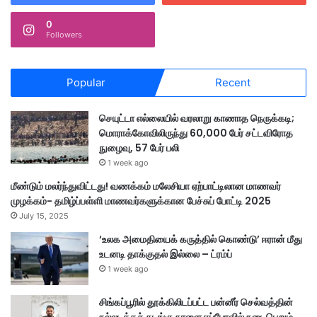
0
Followers
Popular
Recent
செயுட்டா எல்லையில் வரலாறு காணாத நெருக்கடி;
மொராக்கோவிலிருந்து 60,000 பேர் சட்டவிரோத
நுழைவு, 57 பேர் பலி
1 week ago
மீண்டும் மலர்ந்துவிட்டது! வணக்கம் மலேசியா ஏற்பாட்டிலான மாணவர்
முழக்கம்- தமிழ்ப்பள்ளி மாணவர்களுக்கான பேச்சுப் போட்டி 2025
July 15, 2025
‘உலக அமைதியைக் கருத்தில் கொண்டு’ ஈரான் மீது
உடனடி தாக்குதல் இல்லை – ட்ரம்ப்
1 week ago
சிங்கப்பூரில் தூக்கிலிடப்பட்ட பன்னீர் செல்வத்தின்