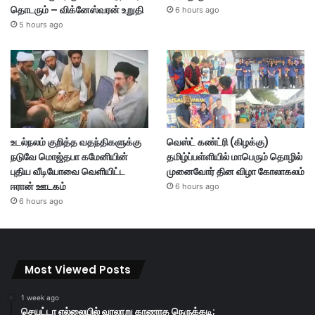
தொடரும் – விக்னேஸ்வரன் உறுதி
6 hours ago
5 hours ago
உடல்நலம் குறித்த வதந்திகளுக்கு
வெஸ்ட் கண்ட்ரி (கிழக்கு)
நடுவே மொஜ்தபா கமேனியின்
தமிழ்ப்பள்ளியில் மாபெரும் தொழில்
புதிய வீடியோவை வெளியிட்ட
முனைவோர் தின விழா கோலாகலம்
ஈரான் ஊடகம்
6 hours ago
6 hours ago
Most Viewed Posts
1 week ago
செயுட்டா எல்லையில் வரலாறு காணாத நெருக்கடி;