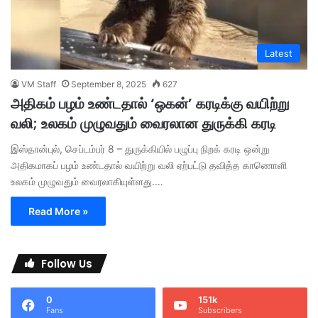
Latest
VM Staff
September 8, 2025
627
அதிகம் பழம் உண்டதால் ‘ஒகன்’ கரடிக்கு வயிற்று
வலி; உலகம் முழுவதும் வைரலான துருக்கி கரடி
இஸ்தான்புல், செப்டம்பர் 8 – துருக்கியில் பழுப்பு நிறக் கரடி ஒன்று
அதிகமாகப் பழம் உண்டதால் வயிற்று வலி ஏற்பட்டு தவித்த காணொளி
உலகம் முழுவதும் வைரலாகியுள்ளது.…
Read More »
Follow Us
0
151k
Fans
Subscribers