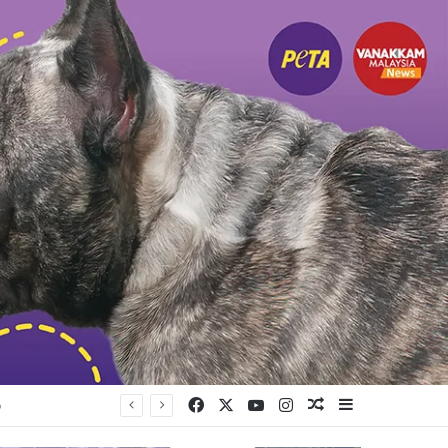
Facebook
X
YouTube
Instagram
Random Article
Sidebar
ு