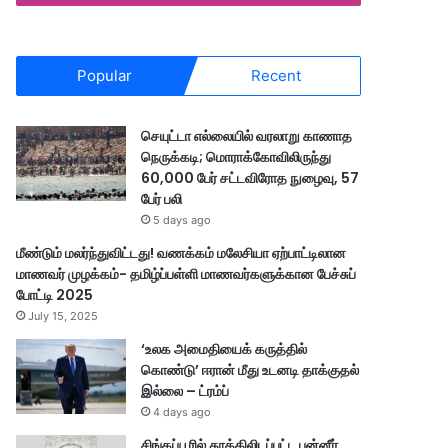
Popular
Recent
செயுட்டா எல்லையில் வரலாறு காணாத
நெருக்கடி; மொராக்கோவிலிருந்து
60,000 பேர் சட்டவிரோத நுழைவு, 57
பேர் பலி
5 days ago
மீண்டும் மலர்ந்துவிட்டது! வணக்கம் மலேசியா ஏற்பாட்டிலான
மாணவர் முழக்கம்- தமிழ்ப்பள்ளி மாணவர்களுக்கான பேச்சுப்
போட்டி 2025
July 15, 2025
‘உலக அமைதியைக் கருத்தில்
கொண்டு’ ஈரான் மீது உடனடி தாக்குதல்
இல்லை – ட்ரம்ப்
4 days ago
சிங்கப்பூரில் தூக்கிலிடப்பட்ட பன்னீர்