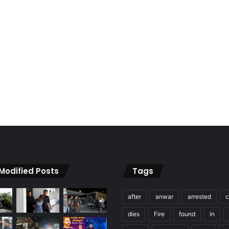
 Modified Posts
Tags
after
anwar
arrested
c
dies
Fire
found
in