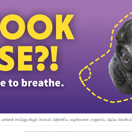
ிறுமியை பாலியல் ரீதியாகத் துன்புறுத்தியதாக வேலையில்லாத நபர் மீது குற்றச்சாட்ட