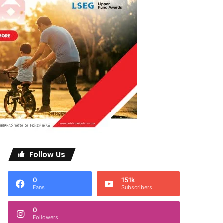
Follow Us
0
151k
Fans
Subscribers
0
Followers