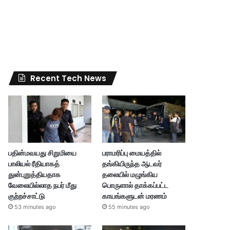
Recent Tech News
பதின்மவயது சிறுமியை
பராமரிப்பு மையத்தில்
பாலியல் ரீதியாகத்
தங்கியிருந்த ஆடவர்
துன்புறுத்தியதாக
தலையில் மழுங்கிய
வேலையில்லாத நபர் மீது
பொருளால் தாக்கப்பட்ட
குற்றச்சாட்டு
காயங்களுடன் மரணம்
53 minutes ago
55 minutes ago