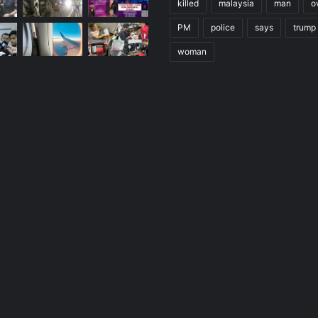
killed
malaysia
man
o
PM
police
says
trump
woman