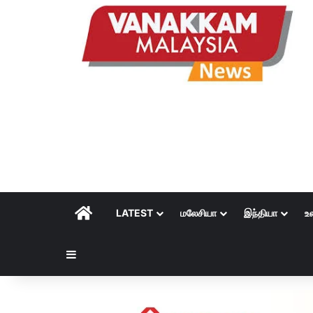
HOME
LATEST
மலேசியா
இந்தியா
உ
Sidebar