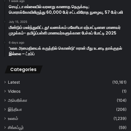
1 week ago
செயுட்டா எல்லையில் வரலாறு காணாத நெருக்கடி;
மொராக்கோவிலிருந்து 60,000 பேர் சட்டவிரோத நுழைவு, 57 பேர் பலி
July 15, 2025
மீண்டும் மலர்ந்துவிட்டது! வணக்கம் மலேசியா ஏற்பாட்டிலான மாணவர்
முழக்கம்- தமிழ்ப்பள்ளி மாணவர்களுக்கான பேச்சுப் போட்டி 2025
6 days ago
‘உலக அமைதியைக் கருத்தில் கொண்டு’ ஈரான் மீது உடனடி தாக்குதல்
இல்லை – ட்ரம்ப்
Categories
Latest
(10,161)
Videos
(1)
அமெரிக்கா
(104)
இந்தியா
(206)
உலகம்
(1,239)
சிங்கப்பூர்
(59)