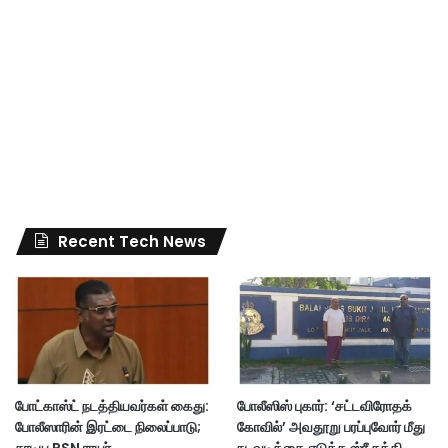
Recent Tech News
போட்காஸ்ட் நடத்தியவர்கள் கைது:
போலீஸிஸ் புகார்: ‘சட்டவிரோதக்
போலீஸாரின் இரட்டை நிலைப்பாடு;
கோவில்’ அவதூறு பரப்புவோர் மீது