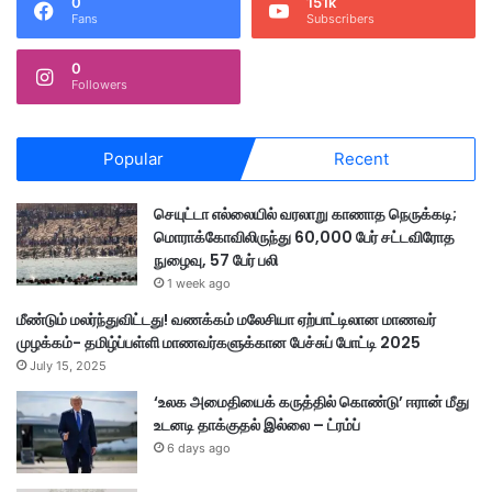
0
151k
Fans
Subscribers
0
Followers
Popular
Recent
செயுட்டா எல்லையில் வரலாறு காணாத நெருக்கடி;
மொராக்கோவிலிருந்து 60,000 பேர் சட்டவிரோத
நுழைவு, 57 பேர் பலி
1 week ago
மீண்டும் மலர்ந்துவிட்டது! வணக்கம் மலேசியா ஏற்பாட்டிலான மாணவர்
முழக்கம்- தமிழ்ப்பள்ளி மாணவர்களுக்கான பேச்சுப் போட்டி 2025
July 15, 2025
‘உலக அமைதியைக் கருத்தில் கொண்டு’ ஈரான் மீது
உடனடி தாக்குதல் இல்லை – ட்ரம்ப்
6 days ago