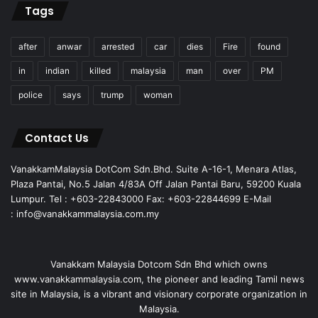
Tags
after
anwar
arrested
car
dies
Fire
found
in
indian
killed
malaysia
man
over
PM
police
says
trump
woman
Contact Us
VanakkamMalaysia DotCom Sdn.Bhd. Suite A-16-1, Menara Atlas,
Plaza Pantai, No.5 Jalan 4/83A Off Jalan Pantai Baru, 59200 Kuala
Lumpur. Tel : +603-22843000 Fax: +603-22844699 E-Mail
: info@vanakkammalaysia.com.my
Vanakkam Malaysia Dotcom Sdn Bhd which owns
www.vanakkammalaysia.com, the pioneer and leading Tamil news
site in Malaysia, is a vibrant and visionary corporate organization in
Malaysia.