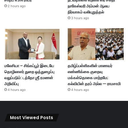
சாடிய RSN ராயர்
நடவடிக்கை எடுக்க ஸ்ரீ சக்தி
நாகேஸ்வரி அம்மன் ஆலய
2 hours ago
நிர்வாகம் வலியுறுத்தல்
3 hours ago
மலேசியா – சிங்கப்பூர் இடையே
தமிழ்ப்பள்ளிகளின் மாணவர்
தொழிலாளர் துறை ஒத்துழைப்பு
எண்ணிக்கை குறைவு
வலுப்படும்: டத்தோ ஶ்ரீ ரமணன்
மக்கள்தொகை மாற்றமே;
அறிவிப்பு
கல்வியின் தரம் அல்ல — ராமசாமி
4 hours ago
4 hours ago
Most Viewed Posts