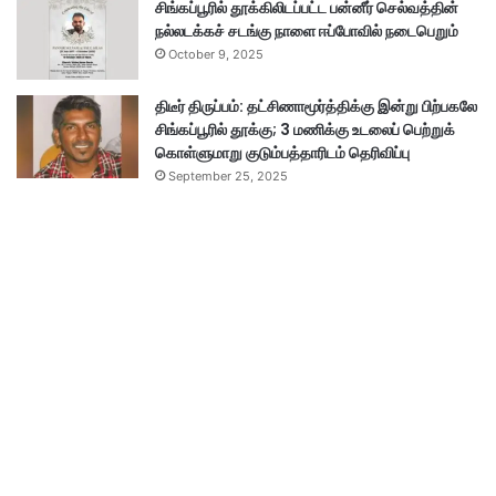
சிங்கப்பூரில் தூக்கிலிடப்பட்ட பன்னீர் செல்வத்தின்
நல்லடக்கச் சடங்கு நாளை ஈப்போவில் நடைபெறும்
October 9, 2025
திடீர் திருப்பம்: தட்சிணாமூர்த்திக்கு இன்று பிற்பகலே
சிங்கப்பூரில் தூக்கு; 3 மணிக்கு உடலைப் பெற்றுக்
கொள்ளுமாறு குடும்பத்தாரிடம் தெரிவிப்பு
September 25, 2025