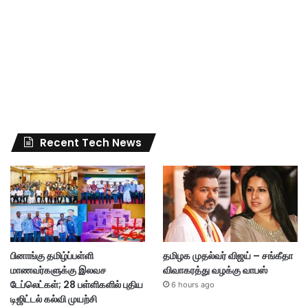
Recent Tech News
பினாங்கு தமிழ்ப்பள்ளி
தமிழக முதல்வர் விஜய் – சங்கீதா
மாணவர்களுக்கு இலவச
விவாகரத்து வழக்கு வாபஸ்
டேப்லெட்கள்; 28 பள்ளிகளில் புதிய
6 hours ago
டிஜிட்டல் கல்வி முயற்சி