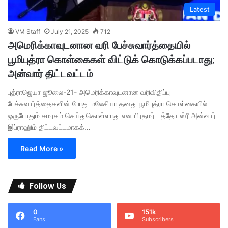
Latest
VM Staff
July 21, 2025
712
அமெரிக்காவுடனான வரி பேச்சுவார்த்தையில்
பூமிபுத்ரா கொள்கைகள் விட்டுக் கொடுக்கப்படாது;
அன்வார் திட்டவட்டம்
புத்ராஜெயா ஜூலை-21- அமெரிக்காவுடனான வரிவிதிப்பு
பேச்சுவார்த்தைகளின் போது மலேசியா தனது பூமிபுத்ரா கொள்கையில்
ஒருபோதும் சமரசம் செய்துகொள்ளாது என பிரதமர் டத்தோ ஸ்ரீ அன்வார்
இப்ராஹிம் திட்டவட்டமாகக்…
Read More »
Follow Us
0
151k
Fans
Subscribers