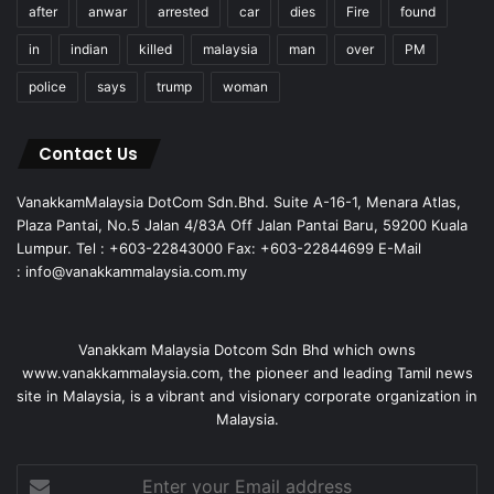
after
anwar
arrested
car
dies
Fire
found
in
indian
killed
malaysia
man
over
PM
police
says
trump
woman
Contact Us
VanakkamMalaysia DotCom Sdn.Bhd. Suite A-16-1, Menara Atlas,
Plaza Pantai, No.5 Jalan 4/83A Off Jalan Pantai Baru, 59200 Kuala
Lumpur. Tel : +603-22843000 Fax: +603-22844699 E-Mail
: info@vanakkammalaysia.com.my
Vanakkam Malaysia Dotcom Sdn Bhd which owns
www.vanakkammalaysia.com, the pioneer and leading Tamil news
site in Malaysia, is a vibrant and visionary corporate organization in
Malaysia.
Enter