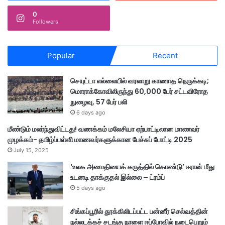
0
Followers
Popular
Recent
செயுட்டா எல்லையில் வரலாறு காணாத நெருக்கடி;
மொராக்கோவிலிருந்து 60,000 பேர் சட்டவிரோத
நுழைவு, 57 பேர் பலி
6 days ago
மீண்டும் மலர்ந்துவிட்டது! வணக்கம் மலேசியா ஏற்பாட்டிலான மாணவர்
முழக்கம்- தமிழ்ப்பள்ளி மாணவர்களுக்கான பேச்சுப் போட்டி 2025
July 15, 2025
‘உலக அமைதியைக் கருத்தில் கொண்டு’ ஈரான் மீது
உடனடி தாக்குதல் இல்லை – ட்ரம்ப்
5 days ago
சிங்கப்பூரில் தூக்கிலிடப்பட்ட பன்னீர் செல்வத்தின்
நல்லடக்கச் சடங்கு நாளை ஈப்போவில் நடைபெறும்