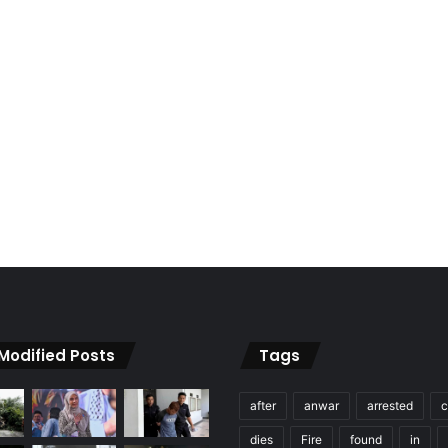
 Modified Posts
Tags
after
anwar
arrested
c
dies
Fire
found
in