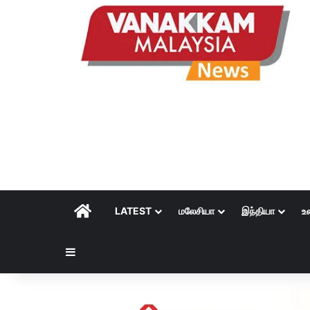
HOME
LATEST
மலேசியா
இந்தியா
உ
Sidebar