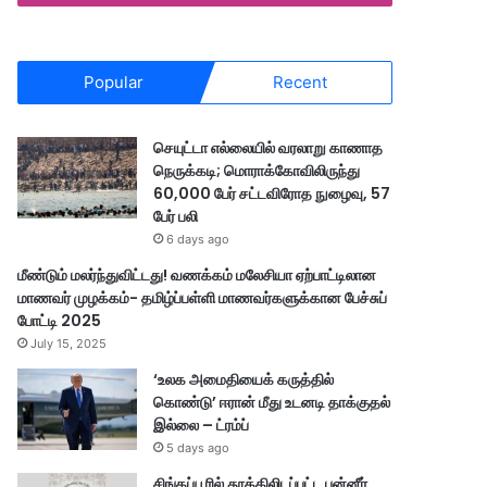
Popular
Recent
செயுட்டா எல்லையில் வரலாறு காணாத
நெருக்கடி; மொராக்கோவிலிருந்து
60,000 பேர் சட்டவிரோத நுழைவு, 57
பேர் பலி
6 days ago
மீண்டும் மலர்ந்துவிட்டது! வணக்கம் மலேசியா ஏற்பாட்டிலான
மாணவர் முழக்கம்- தமிழ்ப்பள்ளி மாணவர்களுக்கான பேச்சுப்
போட்டி 2025
July 15, 2025
‘உலக அமைதியைக் கருத்தில்
கொண்டு’ ஈரான் மீது உடனடி தாக்குதல்
இல்லை – ட்ரம்ப்
5 days ago
சிங்கப்பூரில் தூக்கிலிடப்பட்ட பன்னீர்