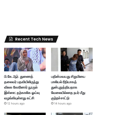
Recent Tech News
பி.கே.ஆர். துணைத்
பதின்மவயது சிறுமியை
தலைவர் பதவியிலிருந்து
பாலியல் ரீதியாகத்
விலக கோரினார் நூருல்
துன்புறுத்தியதாக
இஸ்ஸா; தற்காலிக ஓய்வு
வேலையில்லாத நபர் மீது
வழங்கியுள்ளது கட்சி
குற்றச்சாட்டு
12 hours ago
14 hours ago