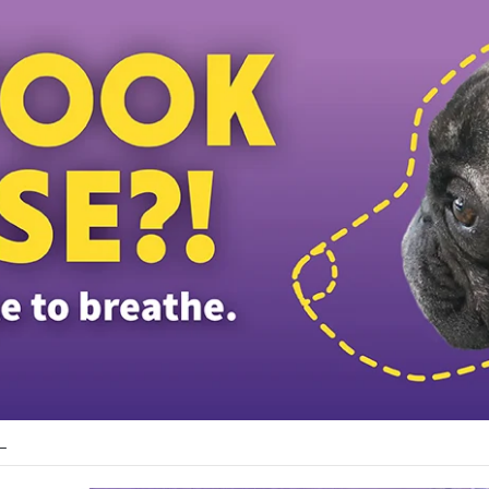
த் தலைவர் பதவியிலிருந்து விலக கோரினார் நூருல் இஸ்ஸா; தற்காலிக ஓய்வு வழங்கி