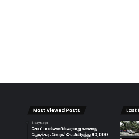
Most Viewed Posts
Last
6 days ago
செயுட்டா எல்லையில் வரலாறு காணாத
நெருக்கடி; மொராக்கோவிலிருந்து 60,000