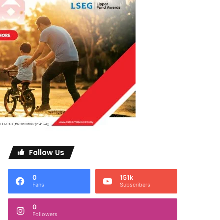
Follow Us
0
151k
Fans
Subscribers
0
Followers