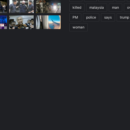
killed
malaysia
man
o
PM
police
says
trump
woman