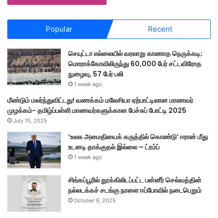
Popular
Recent
செயுட்டா எல்லையில் வரலாறு காணாத நெருக்கடி;
மொராக்கோவிலிருந்து 60,000 பேர் சட்டவிரோத
நுழைவு, 57 பேர் பலி
1 week ago
மீண்டும் மலர்ந்துவிட்டது! வணக்கம் மலேசியா ஏற்பாட்டிலான மாணவர்
முழக்கம்- தமிழ்ப்பள்ளி மாணவர்களுக்கான பேச்சுப் போட்டி 2025
July 15, 2025
‘உலக அமைதியைக் கருத்தில் கொண்டு’ ஈரான் மீது
உடனடி தாக்குதல் இல்லை – ட்ரம்ப்
1 week ago
சிங்கப்பூரில் தூக்கிலிடப்பட்ட பன்னீர் செல்வத்தின்
நல்லடக்கச் சடங்கு நாளை ஈப்போவில் நடைபெறும்
October 9, 2025