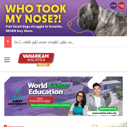
பெட்டாலிங் குர்ட்வாரா சாஹிப் புதிய கட்டட நிதி திரட்டும் இரவு விருந்து: ம.இ.கா RM 50,000 நிதியுதவி, சீக்கிய சமூகத்துக்கான ஆதரவு தொடரும் – விக்னேஸ்வரன் உறுதி
Menu