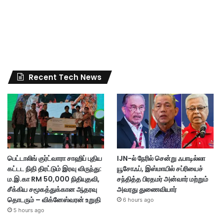
Recent Tech News
பெட்டாலிங் குர்ட்வாரா சாஹிப் புதிய
IJN-ல் நேரில் சென்று ஃபாடில்லா
கட்டட நிதி திரட்டும் இரவு விருந்து:
யூசோஃப், இஸ்மாயில் சப்ரியைச்
ம.இ.கா RM 50,000 நிதியுதவி,
சந்தித்த பிரதமர் அன்வார் மற்றும்
சீக்கிய சமூகத்துக்கான ஆதரவு
அவரது துணைவியார்
தொடரும் – விக்னேஸ்வரன் உறுதி
6 hours ago
5 hours ago