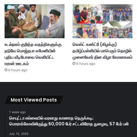
உடல்நலம் குறித்த வதந்திகளுக்கு
வெஸ்ட் கண்ட்ரி (கிழக்கு)
நடுவே மொஜ்தபா கமேனியின்
தமிழ்ப்பள்ளியில் மாபெரும் தொழில்
புதிய வீடியோவை வெளியிட்ட
முனைவோர் தின விழா கோலாகலம்
ஈரான் ஊடகம்
6 hours ago
6 hours ago
Most Viewed Posts
1 week ago
செயுட்டா எல்லையில் வரலாறு காணாத நெருக்கடி;
மொராக்கோவிலிருந்து 60,000 பேர் சட்டவிரோத நுழைவு, 57 பேர் பலி
July 15, 2025