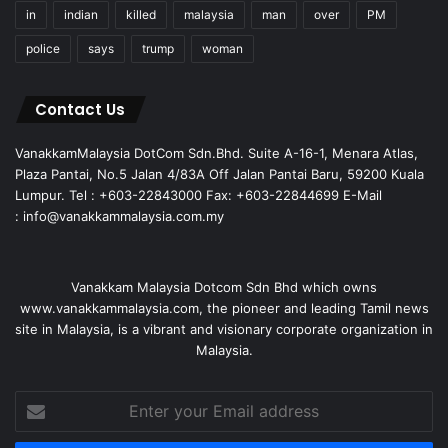
in
indian
killed
malaysia
man
over
PM
police
says
trump
woman
Contact Us
VanakkamMalaysia DotCom Sdn.Bhd. Suite A-16-1, Menara Atlas,
Plaza Pantai, No.5 Jalan 4/83A Off Jalan Pantai Baru, 59200 Kuala
Lumpur. Tel : +603-22843000 Fax: +603-22844699 E-Mail
: info@vanakkammalaysia.com.my
Vanakkam Malaysia Dotcom Sdn Bhd which owns
www.vanakkammalaysia.com, the pioneer and leading Tamil news
site in Malaysia, is a vibrant and visionary corporate organization in
Malaysia.
Enter
your
Email